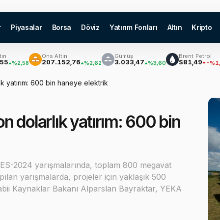
r
Piyasalar
Borsa
Döviz
Yatırım Fonları
Altın
Kripto
Ons Altın
Gümüş
Brent Petrol
₿
207.152,76
3.033,47
$81,49
,58
%2,62
%3,60
-%1,56
k yatırım: 600 bin haneye elektrik
n dolarlık yatırım: 600 bin
 GES-2024 yarışmalarında, toplam 800 megavat
pılan yarışmalarda, projeler için yaklaşık 500
 Tabii Kaynaklar Bakanı Alparslan Bayraktar, YEKA