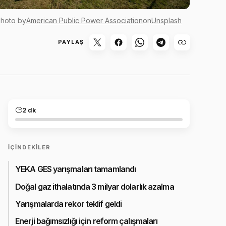
hoto by
American Public Power Association
on
Unsplash
PAYLAŞ
2 dk
İÇINDEKILER
YEKA GES yarışmaları tamamlandı
Doğal gaz ithalatında 3 milyar dolarlık azalma
Yarışmalarda rekor teklif geldi
Enerji bağımsızlığı için reform çalışmaları