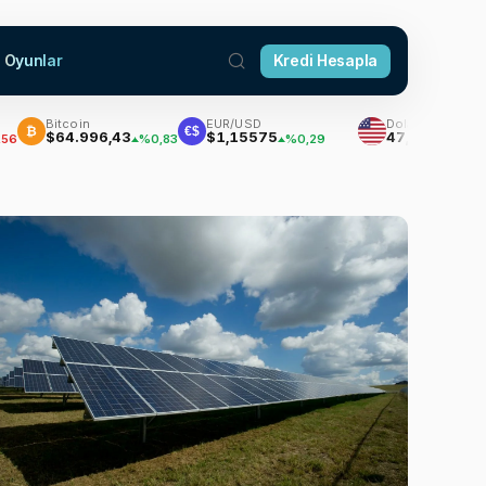
Oyunlar
Kredi Hesapla
Bitcoin
EUR/USD
Dolar
€$
$64.996,43
$1,15575
47,7111
%0,83
%0,29
%0,18