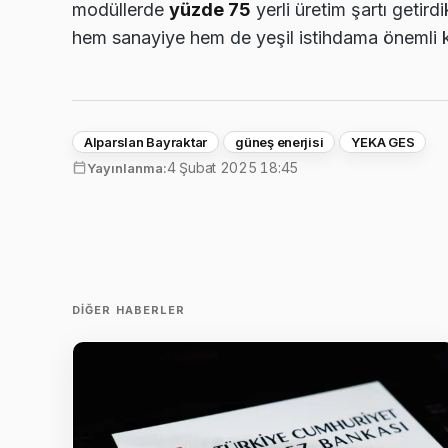
modüllerde
yüzde 75
yerli üretim şartı getird
hem sanayiye hem de yeşil istihdama önemli k
Alparslan Bayraktar
güneş enerjisi
YEKA GES
4 Şubat 2025 18:45
Yayınlanma:
DIĞER HABERLER