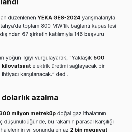
landı
ından düzenlenen
YEKA GES-2024
yarışmalarıyla
tahya’da toplam 800 MW’lik bağlantı kapasitesi
 dışından 67 şirketin katılımıyla 146 başvuru
an yoğun ilgiyi vurgulayarak, “Yaklaşık
500
r kilovatsaat
elektrik üretimi sağlayacak bir
 ihtiyacı karşılanacak.” dedi.
 dolarlık azalma
300 milyon metreküp
doğal gaz ithalatının
reç düşünüldüğünde, bu rakamın parasal karşılığı
ihalelerinin yıl sonunda en az
2 bin megavat