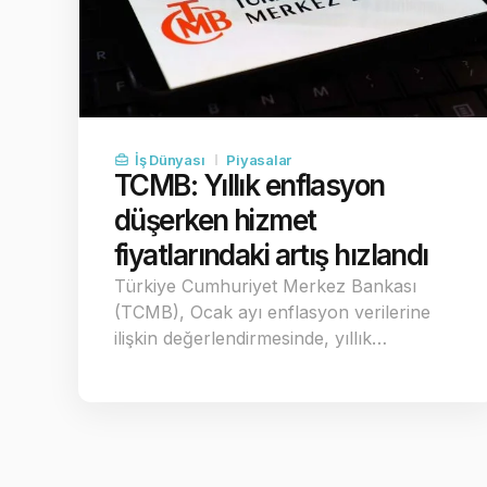
İş Dünyası
Piyasalar
TCMB: Yıllık enflasyon
düşerken hizmet
fiyatlarındaki artış hızlandı
Türkiye Cumhuriyet Merkez Bankası
(TCMB), Ocak ayı enflasyon verilerine
ilişkin değerlendirmesinde, yıllık…