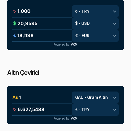
₺
$
€
Powered by
VKM
Altın Çevirici
Au
₺
Powered by
VKM