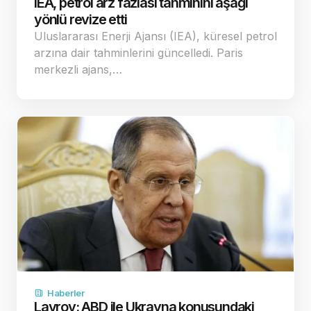
IEA, petrol arz fazlası tahminini aşağı
yönlü revize etti
Uluslararası Enerji Ajansı (IEA), küresel petrol
arzına dair tahminlerini güncelledi. Paris
merkezli ajans,…
Haberler
Lavrov: ABD ile Ukrayna konusundaki