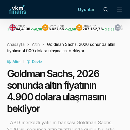
Oyunlar
rlin
Gram Altın
Ons Altın
Gümüş
,4139
6.627,55
207.152,76
3.033,47
%0,38
%2,58
%2,62
%3,60
Anasayfa
Altın
Goldman Sachs, 2026 sonunda altın
fiyatının 4.900 dolara ulaşmasını bekliyor
Altın
Döviz
Goldman Sachs, 2026
sonunda altın fiyatının
4.900 dolara ulaşmasını
bekliyor
ABD merkezli yatırım bankası Goldman Sachs,
2026 yılı sonunda altın fiyatlarında güçlü bir artış