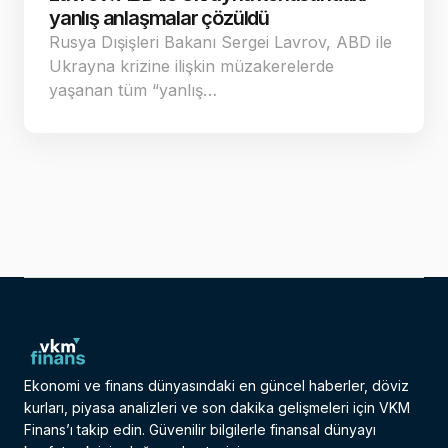
yanlış anlaşmalar çözüldü
Rusya Dışişleri Bakanı Sergei Lavrov, ABD ile
Ukrayna krizine ilişkin müzakerelerde
yaşanan tüm “yanlış…
Ekonomi ve finans dünyasındaki en güncel haberler, döviz
kurları, piyasa analizleri ve son dakika gelişmeleri için VKM
Finans’ı takip edin. Güvenilir bilgilerle finansal dünyayı