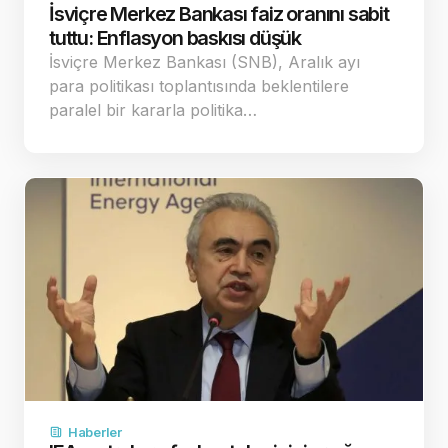
İsviçre Merkez Bankası faiz oranını sabit
tuttu: Enflasyon baskısı düşük
İsviçre Merkez Bankası (SNB), Aralık ayı
para politikası toplantısında beklentilere
paralel bir kararla politika…
Haberler