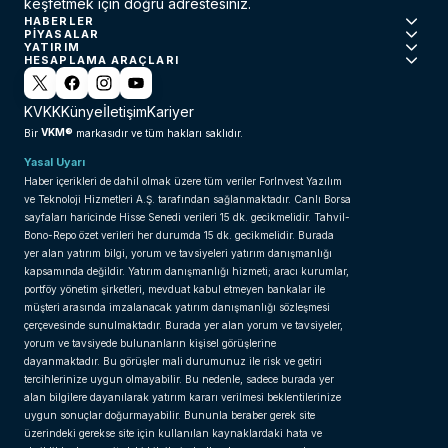
keşfetmek için doğru adrestesiniz.
HABERLER
PIYASALAR
YATIRIM
HESAPLAMA ARAÇLARI
KVKK
Künye
İletişim
Kariyer
VKM®
Bir
markasıdır ve tüm hakları saklıdır.
Yasal Uyarı
Haber içerikleri de dahil olmak üzere tüm veriler ForInvest Yazılım
ve Teknoloji Hizmetleri A.Ş. tarafından sağlanmaktadır. Canlı Borsa
sayfaları haricinde Hisse Senedi verileri 15 dk. gecikmelidir. Tahvil-
Bono-Repo özet verileri her durumda 15 dk. gecikmelidir. Burada
yer alan yatırım bilgi, yorum ve tavsiyeleri yatırım danışmanlığı
kapsamında değildir. Yatırım danışmanlığı hizmeti; aracı kurumlar,
portföy yönetim şirketleri, mevduat kabul etmeyen bankalar ile
müşteri arasında imzalanacak yatırım danışmanlığı sözleşmesi
çerçevesinde sunulmaktadır. Burada yer alan yorum ve tavsiyeler,
yorum ve tavsiyede bulunanların kişisel görüşlerine
dayanmaktadır. Bu görüşler mali durumunuz ile risk ve getiri
tercihlerinize uygun olmayabilir. Bu nedenle, sadece burada yer
alan bilgilere dayanılarak yatırım kararı verilmesi beklentilerinize
uygun sonuçlar doğurmayabilir. Bununla beraber gerek site
üzerindeki gerekse site için kullanılan kaynaklardaki hata ve