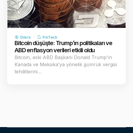
Döviz
FinTech
Bitcoin düşüşte: Trump’ın politikaları ve
ABD enflasyon verileri etkili oldu
Bitcoin, eski ABD Başkanı Donald Trump’ın
Kanada ve Meksika’ya yönelik gümrük vergisi
tehditlerini…