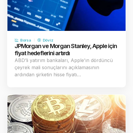
Borsa
Döviz
JPMorgan ve Morgan Stanley, Apple için
fiyat hedeflerini artırdı
ABD’li yatırım bankaları, Apple’ın dördüncü
çeyrek mali sonuçlarını açıklamasının
ardından şirketin hisse fiyatı…