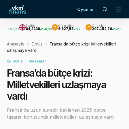
Oyunlar
Sterlin
Gram Altın
Ons Altın
Gümüş
64,4139
6.627,55
207.152,76
3.033,
0,32
%0,38
%2,58
%2,62
Anasayfa
Döviz
Fransa’da bütçe krizi: Milletvekilleri
uzlaşmaya vardı
Döviz
Piyasalar
Fransa’da bütçe krizi:
Milletvekilleri uzlaşmaya
vardı
Fransa'da uzun süredir beklenen 2025 bütçe
tasarısı konusunda milletvekilleri uzlaşmaya vardı