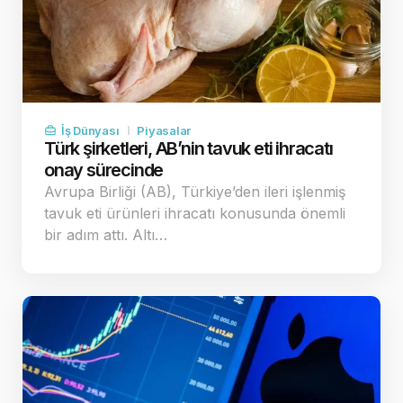
İş Dünyası
Piyasalar
Türk şirketleri, AB’nin tavuk eti ihracatı
onay sürecinde
Avrupa Birliği (AB), Türkiye’den ileri işlenmiş
tavuk eti ürünleri ihracatı konusunda önemli
bir adım attı. Altı…