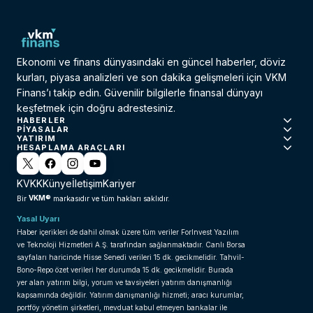
Ekonomi ve finans dünyasındaki en güncel haberler, döviz
kurları, piyasa analizleri ve son dakika gelişmeleri için VKM
Finans’ı takip edin. Güvenilir bilgilerle finansal dünyayı
keşfetmek için doğru adrestesiniz.
HABERLER
PIYASALAR
YATIRIM
HESAPLAMA ARAÇLARI
KVKK
Künye
İletişim
Kariyer
VKM®
Bir
markasıdır ve tüm hakları saklıdır.
Yasal Uyarı
Haber içerikleri de dahil olmak üzere tüm veriler ForInvest Yazılım
ve Teknoloji Hizmetleri A.Ş. tarafından sağlanmaktadır. Canlı Borsa
sayfaları haricinde Hisse Senedi verileri 15 dk. gecikmelidir. Tahvil-
Bono-Repo özet verileri her durumda 15 dk. gecikmelidir. Burada
yer alan yatırım bilgi, yorum ve tavsiyeleri yatırım danışmanlığı
kapsamında değildir. Yatırım danışmanlığı hizmeti; aracı kurumlar,
portföy yönetim şirketleri, mevduat kabul etmeyen bankalar ile