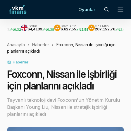
Oyunlar
Sterlin
Gram Altın
Ons Altın
Gümü
64,4139
6.627,55
207.152,76
3.033
%0,32
%0,38
%2,58
%2,62
Anasayfa
Haberler
Foxconn, Nissan ile işbirliği için
planlarını açıkladı
Haberler
Foxconn, Nissan ile işbirliği
için planlarını açıkladı
Tayvanlı teknoloji devi Foxconn'un Yönetim Kurulu
Başkanı Young Liu, Nissan ile stratejik işbirliği
planlarını açıkladı