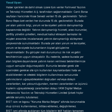
Yasal Uyarı
Haber içerikleri de dahil olmak üzere tüm veriler ForInvest Yazılım
ve Teknoloji Hizmetleri A.Ş. tarafından sağlanmaktadır. Canlı Borsa
sayfaları haricinde Hisse Senedi verileri 15 dk. gecikmelidir. Tahvil-
Bono-Repo özet verileri her durumda 15 dk. gecikmelidir. Burada
yer alan yatırım bilgi, yorum ve tavsiyeleri yatırım danışmanlığı
kapsamında değildir. Yatırım danışmanlığı hizmeti; aracı kurumlar,
portföy yönetim şirketleri, mevduat kabul etmeyen bankalar ile
müşteri arasında imzalanacak yatırım danışmanlığı sözleşmesi
çerçevesinde sunulmaktadır. Burada yer alan yorum ve tavsiyeler,
yorum ve tavsiyede bulunanların kişisel görüşlerine
dayanmaktadır. Bu görüşler mali durumunuz ile risk ve getiri
tercihlerinize uygun olmayabilir. Bu nedenle, sadece burada yer
alan bilgilere dayanılarak yatırım kararı verilmesi beklentilerinize
uygun sonuçlar doğurmayabilir. Bununla beraber gerek site
üzerindeki gerekse site için kullanılan kaynaklardaki hata ve
eksikliklerden ve sitedeki bilgilerin kullanılması sonucunda
yatırımcıların uğrayabilecekleri doğrudan ve/veya dolaylı
zararlardan, kar yoksunluğundan, manevi zararlardan ve üçüncü
kişilerin uğrayabileceği zararlardan dolayı VKM Digital Medya
Reklamcılık Yazılım ve Teknoloji Hizmetleri Limited Şirketi hiçbir
şekilde sorumlu tutulamaz.
BIST isim ve logosu "Koruma Marka Belgesi" altında korunmakta
olup izinsiz kullanılamaz, iktibas edilemez, değiştirilemez.
BIST ismi altında açıklanan tüm bilgilerin telif hakları tamamen