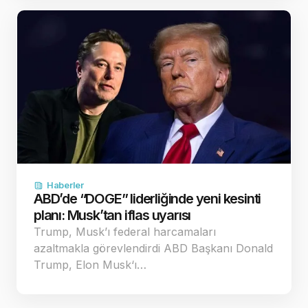
Haberler
ABD’de “DOGE” liderliğinde yeni kesinti
planı: Musk’tan iflas uyarısı
Trump, Musk’ı federal harcamaları
azaltmakla görevlendirdi ABD Başkanı Donald
Trump, Elon Musk‘ı…