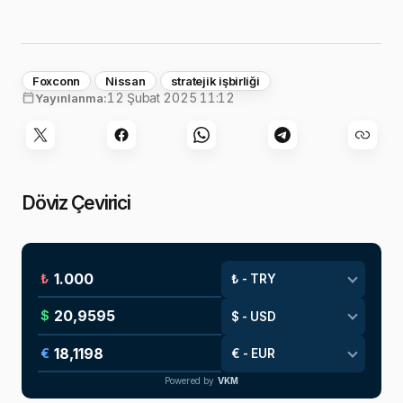
Foxconn
Nissan
stratejik işbirliği
12 Şubat 2025 11:12
Yayınlanma:
Döviz Çevirici
₺
$
€
Powered by
VKM