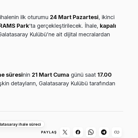
ihalenin ilk oturumu
24 Mart Pazartesi
, ikinci
RAMS Park
‘ta gerçekleştirilecek. İhale,
kapalı
alatasaray Kulübü’ne ait dijital mecralardan
me süresi
nin
21 Mart Cuma
günü saat
17.00
lişkin detayların, Galatasaray Kulübü tarafından
latasaray ihale süreci
PAYLAŞ