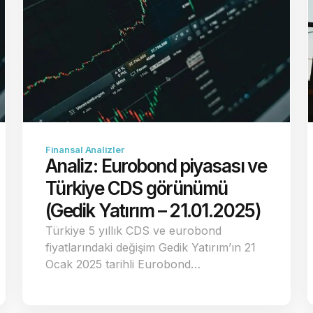
Finansal Analizler
Analiz: Eurobond piyasası ve
Türkiye CDS görünümü
(Gedik Yatırım – 21.01.2025)
Türkiye 5 yıllık CDS ve eurobond
fiyatlarındaki değişim Gedik Yatırım’ın 21
Ocak 2025 tarihli Eurobond…