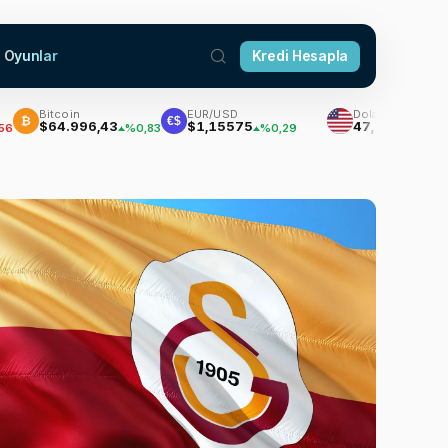
Oyunlar
Kredi Hesapla
Bitcoin
EUR/USD
Dolar
€$
$64.996,43
$1,15575
47,7111
%0,83
%0,29
%0,18