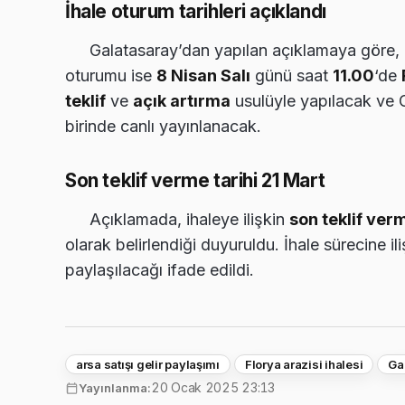
İhale oturum tarihleri açıklandı
Galatasaray’dan yapılan açıklamaya göre, 
oturumu ise
8 Nisan Salı
günü saat
11.00
‘de
teklif
ve
açık artırma
usulüyle yapılacak ve G
birinde canlı yayınlanacak.
Son teklif verme tarihi 21 Mart
Açıklamada, ihaleye ilişkin
son teklif ver
olarak belirlendiği duyuruldu. İhale sürecine i
paylaşılacağı ifade edildi.
arsa satışı gelir paylaşımı
Florya arazisi ihalesi
Ga
20 Ocak 2025 23:13
Yayınlanma: