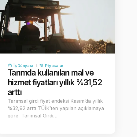
İş Dünyası
Piyasalar
Tarımda kullanılan mal ve
hizmet fiyatları yıllık %31,52
arttı
Tarımsal girdi fiyat endeksi Kasım’da yıllık
%32,92 arttı TÜİK’ten yapılan açıklamaya
göre, Tarımsal Girdi…