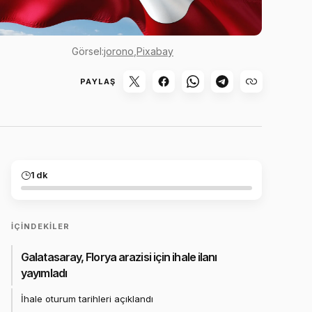
Görsel:
jorono
,
Pixabay
PAYLAŞ
1 dk
İÇINDEKILER
Galatasaray, Florya arazisi için ihale ilanı
yayımladı
İhale oturum tarihleri açıklandı