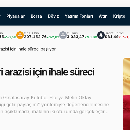
r
Piyasalar
Borsa
Döviz
Yatırım Fonları
Altın
Kripto
Ons Altın
Gümüş
Brent Petrol
₿
207.152,76
3.033,47
$81,49
,58
%2,62
%3,60
-%1,56
azisi için ihale süreci başlıyor
 arazisi için ihale süreci
ladı Galatasaray Kulübü, Florya Metin Oktay
lığı gelir paylaşımı” yöntemiyle değerlendirilmesine
ılan açıklamada, ihalenin iki oturumda gerçekleştir…