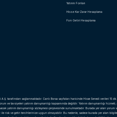
Yatırım Fonları
Hisse Kar Zarar Hesaplama
Fon Getiri Hesaplama
i A.Ş. tarafından sağlanmaktadır. Canlı Borsa sayfaları haricinde Hisse Senedi verileri 15 dk.
yorum ve tavsiyeleri yatırım danışmanlığı kapsamında değildir. Yatırım danışmanlığı hizmeti;
anacak yatırım danışmanlığı sözleşmesi çerçevesinde sunulmaktadır. Burada yer alan yorum v
e risk ve getiri tercihlerinize uygun olmayabilir. Bu nedenle, sadece burada yer alan bilgil