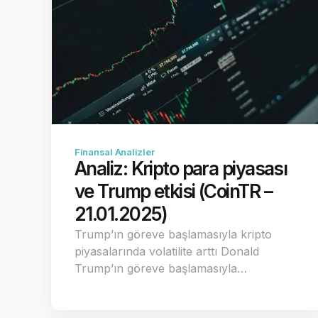
Finansal Analizler
Analiz: Kripto para piyasası
ve Trump etkisi (CoinTR –
21.01.2025)
Trump’ın göreve başlamasıyla kripto
piyasalarında volatilite arttı Donald
Trump’ın göreve başlamasıyla…