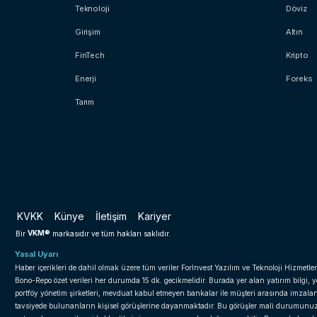
Teknoloji
Döviz
Girişim
Altın
FinTech
Kripto
Enerji
Foreks
Tarım
KVKK
Künye
İletişim
Kariyer
VKM®
Bir
markasıdır ve tüm hakları saklıdır.
Yasal Uyarı
Haber içerikleri de dahil olmak üzere tüm veriler ForInvest Yazılım ve Teknoloji Hizmetler
Bono-Repo özet verileri her durumda 15 dk. gecikmelidir. Burada yer alan yatırım bilgi, 
portföy yönetim şirketleri, mevduat kabul etmeyen bankalar ile müşteri arasında imzal
tavsiyede bulunanların kişisel görüşlerine dayanmaktadır. Bu görüşler mali durumunuz il