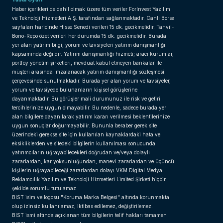
Haber içerikleri de dahil olmak üzere tüm veriler ForInvest Yazılım
ve Teknoloji Hizmetleri A.Ş. tarafından sağlanmaktadır. Canlı Borsa
sayfaları haricinde Hisse Senedi verileri 15 dk. gecikmelidir. Tahvil-
Bono-Repo özet verileri her durumda 15 dk. gecikmelidir. Burada
yer alan yatırım bilgi, yorum ve tavsiyeleri yatırım danışmanlığı
kapsamında değildir. Yatırım danışmanlığı hizmeti; aracı kurumlar,
portföy yönetim şirketleri, mevduat kabul etmeyen bankalar ile
müşteri arasında imzalanacak yatırım danışmanlığı sözleşmesi
çerçevesinde sunulmaktadır. Burada yer alan yorum ve tavsiyeler,
yorum ve tavsiyede bulunanların kişisel görüşlerine
dayanmaktadır. Bu görüşler mali durumunuz ile risk ve getiri
tercihlerinize uygun olmayabilir. Bu nedenle, sadece burada yer
alan bilgilere dayanılarak yatırım kararı verilmesi beklentilerinize
uygun sonuçlar doğurmayabilir. Bununla beraber gerek site
üzerindeki gerekse site için kullanılan kaynaklardaki hata ve
eksikliklerden ve sitedeki bilgilerin kullanılması sonucunda
yatırımcıların uğrayabilecekleri doğrudan ve/veya dolaylı
zararlardan, kar yoksunluğundan, manevi zararlardan ve üçüncü
kişilerin uğrayabileceği zararlardan dolayı VKM Digital Medya
Reklamcılık Yazılım ve Teknoloji Hizmetleri Limited Şirketi hiçbir
şekilde sorumlu tutulamaz.
BIST isim ve logosu "Koruma Marka Belgesi" altında korunmakta
olup izinsiz kullanılamaz, iktibas edilemez, değiştirilemez.
BIST ismi altında açıklanan tüm bilgilerin telif hakları tamamen