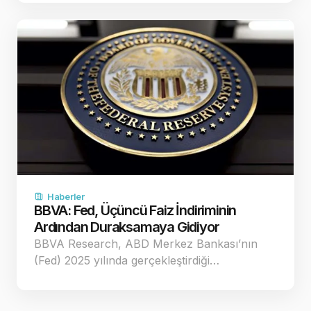
Haberler
BBVA: Fed, Üçüncü Faiz İndiriminin
Ardından Duraksamaya Gidiyor
BBVA Research, ABD Merkez Bankası’nın
(Fed) 2025 yılında gerçekleştirdiği…