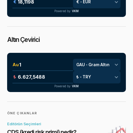
€
Powered by
VKM
Altın Çevirici
Au
₺
Powered by
VKM
ÖNE ÇIKANLAR
Editörün Seçimleri
CDS (kredi risk primi) nedir?