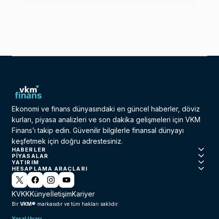
Ekonomi ve finans dünyasındaki en güncel haberler, döviz
kurları, piyasa analizleri ve son dakika gelişmeleri için VKM
Finans’ı takip edin. Güvenilir bilgilerle finansal dünyayı
keşfetmek için doğru adrestesiniz.
HABERLER
PIYASALAR
YATIRIM
HESAPLAMA ARAÇLARI
KVKK
Künye
İletişim
Kariyer
VKM®
Bir
markasıdır ve tüm hakları saklıdır.
Yasal Uyarı