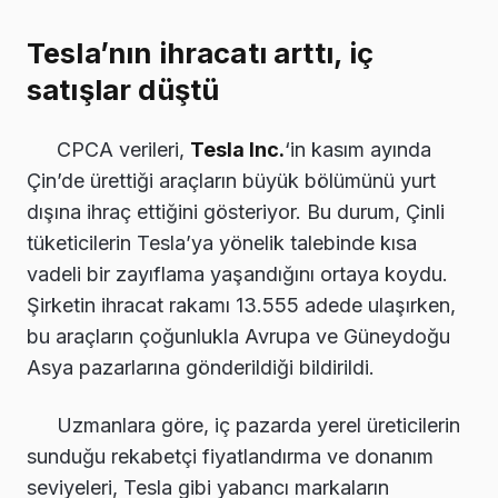
Tesla’nın ihracatı arttı, iç
satışlar düştü
CPCA verileri,
Tesla Inc.
‘in kasım ayında
Çin’de ürettiği araçların büyük bölümünü yurt
dışına ihraç ettiğini gösteriyor. Bu durum, Çinli
tüketicilerin Tesla’ya yönelik talebinde kısa
vadeli bir zayıflama yaşandığını ortaya koydu.
Şirketin ihracat rakamı 13.555 adede ulaşırken,
bu araçların çoğunlukla Avrupa ve Güneydoğu
Asya pazarlarına gönderildiği bildirildi.
Uzmanlara göre, iç pazarda yerel üreticilerin
sunduğu rekabetçi fiyatlandırma ve donanım
seviyeleri, Tesla gibi yabancı markaların