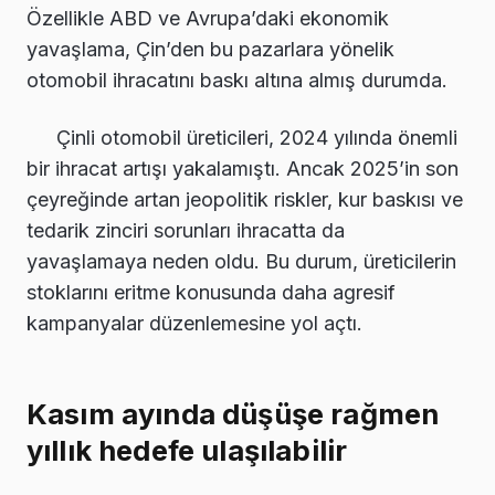
Özellikle ABD ve Avrupa’daki ekonomik
yavaşlama, Çin’den bu pazarlara yönelik
otomobil ihracatını baskı altına almış durumda.
Çinli otomobil üreticileri, 2024 yılında önemli
bir ihracat artışı yakalamıştı. Ancak 2025’in son
çeyreğinde artan jeopolitik riskler, kur baskısı ve
tedarik zinciri sorunları ihracatta da
yavaşlamaya neden oldu. Bu durum, üreticilerin
stoklarını eritme konusunda daha agresif
kampanyalar düzenlemesine yol açtı.
Kasım ayında düşüşe rağmen
yıllık hedefe ulaşılabilir