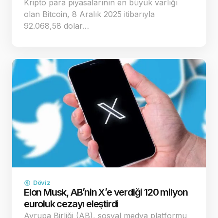
Kripto para piyasalarının en büyük varlığı
olan Bitcoin, 8 Aralık 2025 itibarıyla
92.068,58 dolar…
Döviz
Elon Musk, AB’nin X’e verdiği 120 milyon
euroluk cezayı eleştirdi
Avrupa Birliği (AB), sosyal medya platformu