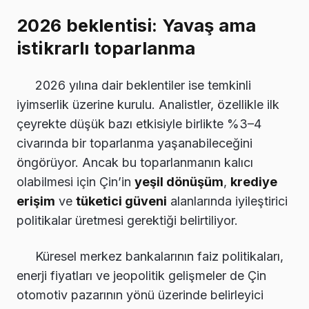
2026 beklentisi: Yavaş ama
istikrarlı toparlanma
2026 yılına dair beklentiler ise temkinli
iyimserlik üzerine kurulu. Analistler, özellikle ilk
çeyrekte düşük bazı etkisiyle birlikte %3–4
civarında bir toparlanma yaşanabileceğini
öngörüyor. Ancak bu toparlanmanın kalıcı
olabilmesi için Çin’in
yeşil dönüşüm
,
krediye
erişim
ve
tüketici güveni
alanlarında iyileştirici
politikalar üretmesi gerektiği belirtiliyor.
Küresel merkez bankalarının faiz politikaları,
enerji fiyatları ve jeopolitik gelişmeler de Çin
otomotiv pazarının yönü üzerinde belirleyici