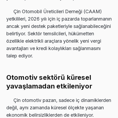
Çin Otomobil Üreticileri Derneği (CAAM)
yetkilileri, 2026 yılı için iç pazarda toparlanmanın
ancak yeni destek paketleriyle sağlanabileceğini
belirtiyor. Sektör temsilcileri, hükümetten
özellikle elektrikli araçlara yönelik yeni vergi
avantajları ve kredi kolaylıkları sağlanmasını
talep ediyor.
Otomotiv sektörü küresel
yavaşlamadan etkileniyor
Çin otomotiv pazarı, sadece iç dinamiklerden
değil, aynı zamanda küresel ölçekte yaşanan
ekonomik belirsizliklerden de etkileniyor.