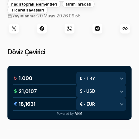
nadir toprak elementleri
tarım ihracatı
Ticaret savaşları
20 Mayıs 2026 09:55
Yayınlanma:
Döviz Çevirici
₺
$
€
Powered by
VKM