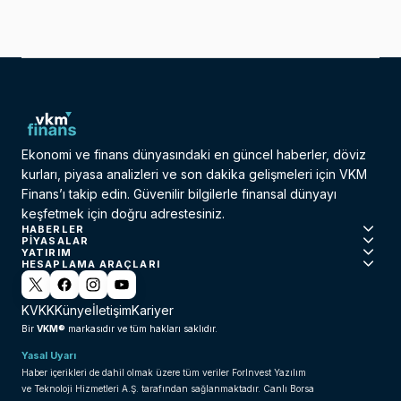
Ekonomi ve finans dünyasındaki en güncel haberler, döviz
kurları, piyasa analizleri ve son dakika gelişmeleri için VKM
Finans’ı takip edin. Güvenilir bilgilerle finansal dünyayı
keşfetmek için doğru adrestesiniz.
HABERLER
PIYASALAR
YATIRIM
HESAPLAMA ARAÇLARI
KVKK
Künye
İletişim
Kariyer
VKM®
Bir
markasıdır ve tüm hakları saklıdır.
Yasal Uyarı
Haber içerikleri de dahil olmak üzere tüm veriler ForInvest Yazılım
ve Teknoloji Hizmetleri A.Ş. tarafından sağlanmaktadır. Canlı Borsa