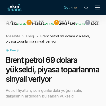
Oyunlar
Gram Altın
Ons Altın
Gümüş
B
132
6.618,81
206.879,95
3.015,82
%0,37
%2,45
%2,49
%3,00
Anasayfa
Enerji
Brent petrol 69 dolara yükseldi,
piyasa toparlanma sinyali veriyor
Enerji
Brent petrol 69 dolara
yükseldi, piyasa toparlanma
sinyali veriyor
Petrol fiyatları, son günlerdeki yoğun satış
dalgasının ardından bu sabah yükseldi