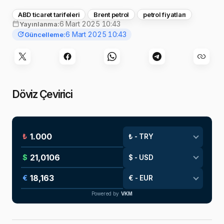
ABD ticaret tarifeleri
Brent petrol
petrol fiyatları
6 Mart 2025 10:43
Yayınlanma:
6 Mart 2025 10:43
Güncelleme:
Döviz Çevirici
₺
$
€
Powered by
VKM