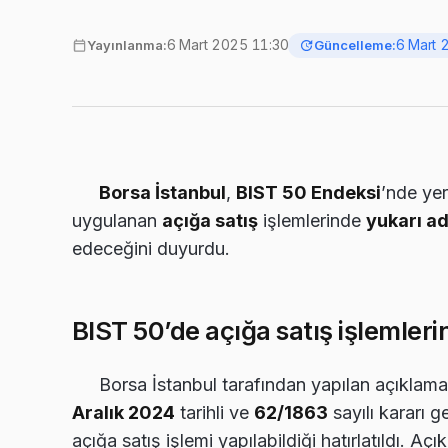
6 Mart 2025 11:30
6 Mart 
Yayınlanma:
Güncelleme:
Borsa İstanbul
,
BIST 50 Endeksi
’nde ye
uygulanan
açığa satış
işlemlerinde
yukarı ad
edeceğini duyurdu.
BIST 50’de açığa satış işlemler
Borsa İstanbul tarafından yapılan açıklam
Aralık 2024
tarihli ve
62/1863
sayılı kararı 
açığa satış işlemi yapılabildiği hatırlatıldı. Aç