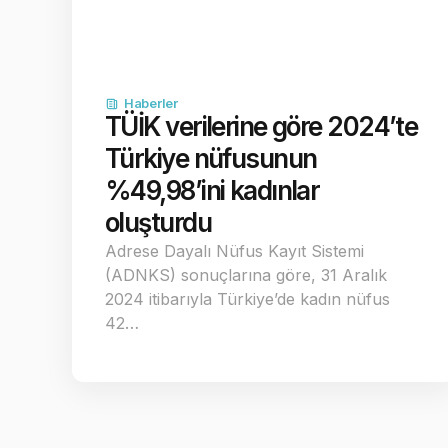
Haberler
TÜİK verilerine göre 2024’te
Türkiye nüfusunun
%49,98’ini kadınlar
oluşturdu
Adrese Dayalı Nüfus Kayıt Sistemi
(ADNKS) sonuçlarına göre, 31 Aralık
2024 itibarıyla Türkiye’de kadın nüfus
42…