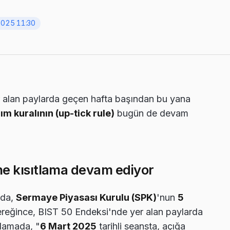
2025 11:30
r alan paylarda geçen hafta başından bu yana
ım kuralının (up-tick rule)
bugün de devam
ine kısıtlama devam ediyor
ada,
Sermaye Piyasası Kurulu (SPK)
'nun
5
gereğince, BIST 50 Endeksi'nde yer alan paylarda
ıklamada, "
6 Mart 2025
tarihli seansta, açığa