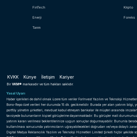
FinTech
Kripto
Enerji
Foreks
Tarım
KVKK
Künye
İletişim
Kariyer
VKM®
Bir
markasıdır ve tüm hakları saklıdır.
Yasal Uyarı
Haber içerikleri de dahil olmak üzere tüm veriler ForInvest Yazılım ve Teknoloji Hizmetler
Bono-Repo özet verileri her durumda 15 dk. gecikmelidir. Burada yer alan yatırım bilgi, 
portföy yönetim şirketleri, mevduat kabul etmeyen bankalar ile müşteri arasında imzal
tavsiyede bulunanların kişisel görüşlerine dayanmaktadır. Bu görüşler mali durumunuz il
yatırım kararı verilmesi beklentilerinize uygun sonuçlar doğurmayabilir. Bununla beraber 
kullanılması sonucunda yatırımcıların uğrayabilecekleri doğrudan ve/veya dolaylı zar
Digital Medya Reklamcılık Yazılım ve Teknoloji Hizmetleri Limited Şirketi hiçbir şekilde