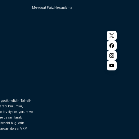
Mevduat Faiz Hesaplama
 gecikmelidir. Tahvil-
 aracı kurumlar,
e tavsiyeler, yorum ve
ere dayanılarak
tedeki bilgilerin
rlardan dolayı VKM