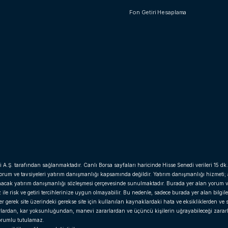
Fon Getiri Hesaplama
i A.Ş. tarafından sağlanmaktadır. Canlı Borsa sayfaları haricinde Hisse Senedi verileri 15 dk.
yorum ve tavsiyeleri yatırım danışmanlığı kapsamında değildir. Yatırım danışmanlığı hizmeti;
anacak yatırım danışmanlığı sözleşmesi çerçevesinde sunulmaktadır. Burada yer alan yorum v
e risk ve getiri tercihlerinize uygun olmayabilir. Bu nedenle, sadece burada yer alan bilgil
gerek site üzerindeki gerekse site için kullanılan kaynaklardaki hata ve eksikliklerden ve si
arlardan, kar yoksunluğundan, manevi zararlardan ve üçüncü kişilerin uğrayabileceği zara
 sorumlu tutulamaz.