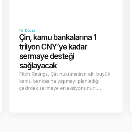
Döviz
Çin, kamu bankalarına 1
trilyon CNY’ye kadar
sermaye desteği
sağlayacak
Fitch Ratings, Çin hükümetinin altı büyük
kamu bankasına yapmayı planladığı
çekirdek sermaye enjeksiyonunun,…