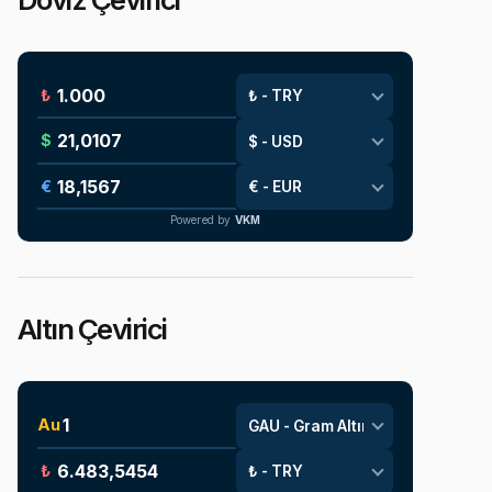
₺
$
€
Powered by
VKM
Altın Çevirici
Au
₺