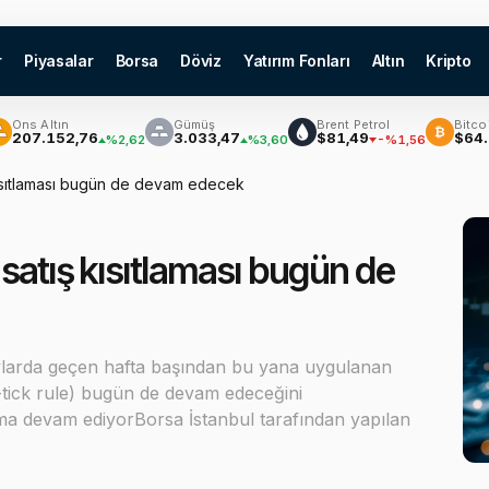
r
Piyasalar
Borsa
Döviz
Yatırım Fonları
Altın
Kripto
Altın
Gümüş
Brent Petrol
Bitcoin
₿
.152,76
3.033,47
$81,49
$64.996,
%2,62
%3,60
-%1,56
kısıtlaması bugün de devam edecek
satış kısıtlaması bugün de
ylarda geçen hafta başından bu yana uygulanan
p-tick rule) bugün de devam edeceğini
ama devam ediyorBorsa İstanbul tarafından yapılan