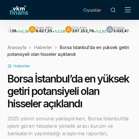
Oyunlar
Gram Altın
Ons Altın
Gümüş
Brent Petro
6.627,55
207.152,76
3.033,47
$81,49
38
%2,58
%2,62
%3,60
Anasayfa
Haberler
Borsa İstanbul’da en yüksek getiri
potansiyeli olan hisseler açıklandı
Haberler
Borsa İstanbul’da en yüksek
getiri potansiyeli olan
hisseler açıklandı
2025 yılının sonuna yaklaşılırken, Borsa İstanbul’da
işlem gören hisselere yönelik aracı kurum ve
bankaların yayımladığı araştırma raporları,