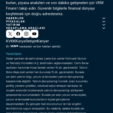
kurları, piyasa analizleri ve son dakika gelişmeleri için VKM
Finans’ı takip edin. Güvenilir bilgilerle finansal dünyayı
keşfetmek için doğru adrestesiniz.
HABERLER
PIYASALAR
YATIRIM
HESAPLAMA ARAÇLARI
KVKK
Künye
İletişim
Kariyer
VKM®
Bir
markasıdır ve tüm hakları saklıdır.
Yasal Uyarı
Haber içerikleri de dahil olmak üzere tüm veriler ForInvest Yazılım
ve Teknoloji Hizmetleri A.Ş. tarafından sağlanmaktadır. Canlı Borsa
sayfaları haricinde Hisse Senedi verileri 15 dk. gecikmelidir. Tahvil-
Bono-Repo özet verileri her durumda 15 dk. gecikmelidir. Burada
yer alan yatırım bilgi, yorum ve tavsiyeleri yatırım danışmanlığı
kapsamında değildir. Yatırım danışmanlığı hizmeti; aracı kurumlar,
portföy yönetim şirketleri, mevduat kabul etmeyen bankalar ile
müşteri arasında imzalanacak yatırım danışmanlığı sözleşmesi
çerçevesinde sunulmaktadır. Burada yer alan yorum ve tavsiyeler,
yorum ve tavsiyede bulunanların kişisel görüşlerine
dayanmaktadır. Bu görüşler mali durumunuz ile risk ve getiri
tercihlerinize uygun olmayabilir. Bu nedenle, sadece burada yer