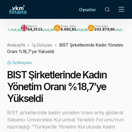
Oyunlar
Sterlin
Gram Altın
Ons Altın
Gümüş
64,2513
6.490,83
202.879,65
2.939,
0,11
%0,24
%0,42
%0,42
Anasayfa
İş Dünyası
BIST Şirketlerinde Kadın Yönetim
Oranı %18,7’ye Yükseldi
İş Dünyası
BIST Şirketlerinde Kadın
Yönetim Oranı %18,7’ye
Yükseldi
BIST şirketlerinde kadın yönetim oranı artış gösterdi
Sabancı Üniversitesi Kurumsal Yönetim Forumu’nun
hazırladığı “Türkiye’de Yönetim Kurulunda Kadın