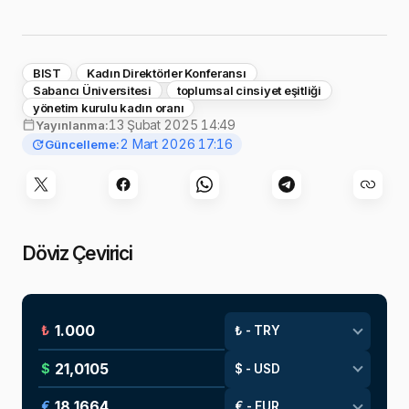
BIST
Kadın Direktörler Konferansı
Sabancı Üniversitesi
toplumsal cinsiyet eşitliği
yönetim kurulu kadın oranı
13 Şubat 2025 14:49
Yayınlanma:
2 Mart 2026 17:16
Güncelleme:
Döviz Çevirici
₺
$
€