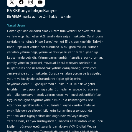
KVKK
Künye
İletişim
Kariyer
VKM®
Bir
markasıdır ve tüm hakları saklıdır.
Yasal Uyarı
Haber içerikleri de dahil olmak üzere tüm veriler ForInvest Yazılım
ve Teknoloji Hizmetleri A.Ş. tarafından sağlanmaktadır. Canlı Borsa
sayfaları haricinde Hisse Senedi verileri 15 dk. gecikmelidir. Tahvil-
Bono-Repo özet verileri her durumda 15 dk. gecikmelidir. Burada
yer alan yatırım bilgi, yorum ve tavsiyeleri yatırım danışmanlığı
kapsamında değildir. Yatırım danışmanlığı hizmeti; aracı kurumlar,
portföy yönetim şirketleri, mevduat kabul etmeyen bankalar ile
müşteri arasında imzalanacak yatırım danışmanlığı sözleşmesi
çerçevesinde sunulmaktadır. Burada yer alan yorum ve tavsiyeler,
yorum ve tavsiyede bulunanların kişisel görüşlerine
dayanmaktadır. Bu görüşler mali durumunuz ile risk ve getiri
tercihlerinize uygun olmayabilir. Bu nedenle, sadece burada yer
alan bilgilere dayanılarak yatırım kararı verilmesi beklentilerinize
uygun sonuçlar doğurmayabilir. Bununla beraber gerek site
üzerindeki gerekse site için kullanılan kaynaklardaki hata ve
eksikliklerden ve sitedeki bilgilerin kullanılması sonucunda
yatırımcıların uğrayabilecekleri doğrudan ve/veya dolaylı
zararlardan, kar yoksunluğundan, manevi zararlardan ve üçüncü
kişilerin uğrayabileceği zararlardan dolayı VKM Digital Medya
Reklamcılık Yazılım ve Teknoloji Hizmetleri Limited Şirketi hiçbir