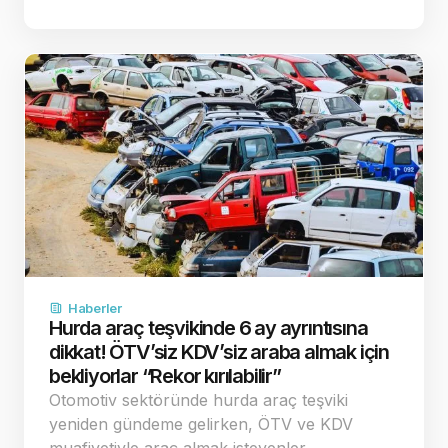
Haberler
Hurda araç teşvikinde 6 ay ayrıntısına
dikkat! ÖTV’siz KDV’siz araba almak için
bekliyorlar “Rekor kırılabilir”
Otomotiv sektöründe hurda araç teşviki
yeniden gündeme gelirken, ÖTV ve KDV
muafiyetiyle araç almak isteyenler…