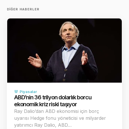
DIĞER HABERLER
Piyasalar
ABD’nin 36 trilyon dolarlık borcu
ekonomik kriz riski taşıyor
Ray Dalio’dan ABD ekonomisi için borç
uyarısı Hedge fonu yöneticisi ve milyarder
yatırımcı Ray Dalio, ABD…