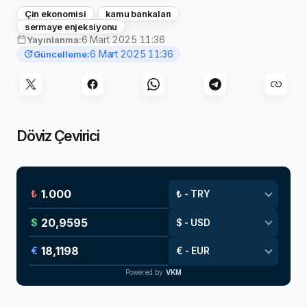
Çin ekonomisi
kamu bankaları
sermaye enjeksiyonu
6 Mart 2025 11:36
Yayınlanma:
6 Mart 2025 11:36
Güncelleme:
Döviz Çevirici
₺
$
€
Powered by
VKM