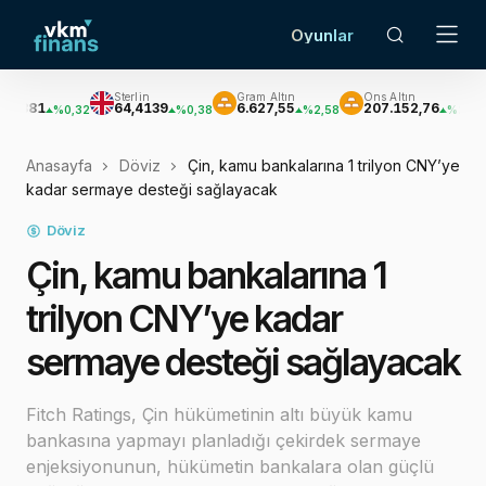
Oyunlar
Sterlin
Gram Altın
Ons Altın
Güm
64,4139
6.627,55
207.152,76
3.03
%0,32
%0,38
%2,58
%2,62
Anasayfa
Döviz
Çin, kamu bankalarına 1 trilyon CNY’ye
kadar sermaye desteği sağlayacak
Döviz
Çin, kamu bankalarına 1
trilyon CNY’ye kadar
sermaye desteği sağlayacak
Fitch Ratings, Çin hükümetinin altı büyük kamu
bankasına yapmayı planladığı çekirdek sermaye
enjeksiyonunun, hükümetin bankalara olan güçlü