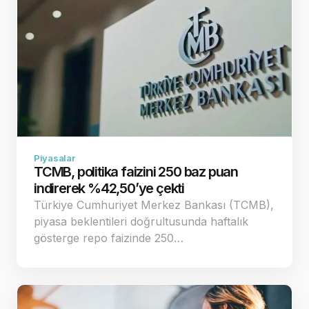
Piyasalar
TCMB, politika faizini 250 baz puan
indirerek %42,50’ye çekti
Türkiye Cumhuriyet Merkez Bankası (TCMB),
piyasa beklentileri doğrultusunda haftalık
gösterge repo faizinde 250…