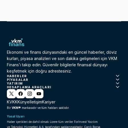
Ekonomi ve finans dünyasındaki en güncel haberler, döviz
kurları, piyasa analizleri ve son dakika gelişmeleri için VKM
Finans’ı takip edin. Güvenilir bilgilerle finansal dünyayı
keşfetmek için doğru adrestesiniz.
HABERLER
PIYASALAR
YATIRIM
HESAPLAMA ARAÇLARI
KVKK
Künye
İletişim
Kariyer
VKM®
Bir
markasıdır ve tüm hakları saklıdır.
Yasal Uyarı
Haber içerikleri de dahil olmak üzere tüm veriler ForInvest Yazılım
ve Teknoloji Hizmetleri A.Ş. tarafından sağlanmaktadır. Canlı Borsa