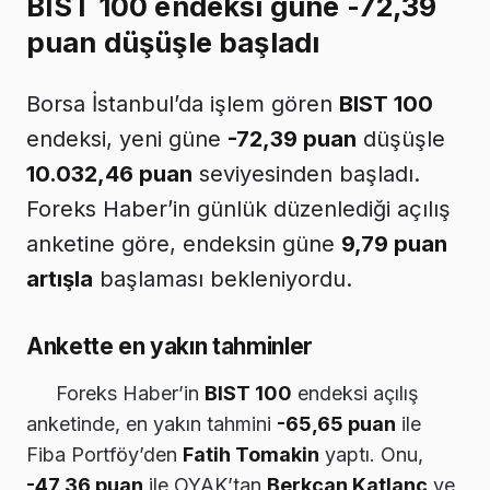
BIST 100 endeksi güne -72,39
puan düşüşle başladı
Borsa İstanbul’da işlem gören
BIST 100
endeksi, yeni güne
-72,39 puan
düşüşle
10.032,46 puan
seviyesinden başladı.
Foreks Haber’in günlük düzenlediği açılış
anketine göre, endeksin güne
9,79 puan
artışla
başlaması bekleniyordu.
Ankette en yakın tahminler
Foreks Haber’in
BIST 100
endeksi açılış
anketinde, en yakın tahmini
-65,65 puan
ile
Fiba Portföy’den
Fatih Tomakin
yaptı. Onu,
-47,36 puan
ile OYAK’tan
Berkcan Katlanc
ve