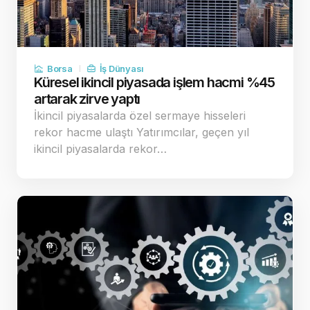
Borsa
İş Dünyası
Küresel ikincil piyasada işlem hacmi %45
artarak zirve yaptı
İkincil piyasalarda özel sermaye hisseleri
rekor hacme ulaştı Yatırımcılar, geçen yıl
ikincil piyasalarda rekor…