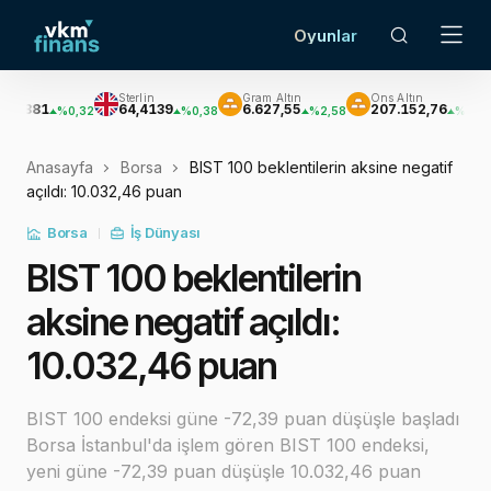
Oyunlar
Sterlin
Gram Altın
Ons Altın
Güm
64,4139
6.627,55
207.152,76
3.0
%0,32
%0,38
%2,58
%2,62
Anasayfa
Borsa
BIST 100 beklentilerin aksine negatif
açıldı: 10.032,46 puan
Borsa
İş Dünyası
BIST 100 beklentilerin
aksine negatif açıldı:
10.032,46 puan
BIST 100 endeksi güne -72,39 puan düşüşle başladı
Borsa İstanbul'da işlem gören BIST 100 endeksi,
yeni güne -72,39 puan düşüşle 10.032,46 puan