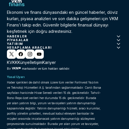
Ekonomi ve finans dünyasındaki en güncel haberler, döviz
kurları, piyasa analizleri ve son dakika gelişmeleri için VKM
Finans’ı takip edin. Güvenilir bilgilerle finansal dünyayı
keşfetmek için doğru adrestesiniz.
HABERLER
PIYASALAR
YATIRIM
HESAPLAMA ARAÇLARI
KVKK
Künye
İletişim
Kariyer
VKM®
Bir
markasıdır ve tüm hakları saklıdır.
Yasal Uyarı
Haber içerikleri de dahil olmak üzere tüm veriler ForInvest Yazılım
ve Teknoloji Hizmetleri A.Ş. tarafından sağlanmaktadır. Canlı Borsa
sayfaları haricinde Hisse Senedi verileri 15 dk. gecikmelidir. Tahvil-
Bono-Repo özet verileri her durumda 15 dk. gecikmelidir. Burada
yer alan yatırım bilgi, yorum ve tavsiyeleri yatırım danışmanlığı
kapsamında değildir. Yatırım danışmanlığı hizmeti; aracı kurumlar,
portföy yönetim şirketleri, mevduat kabul etmeyen bankalar ile
müşteri arasında imzalanacak yatırım danışmanlığı sözleşmesi
çerçevesinde sunulmaktadır. Burada yer alan yorum ve tavsiyeler,