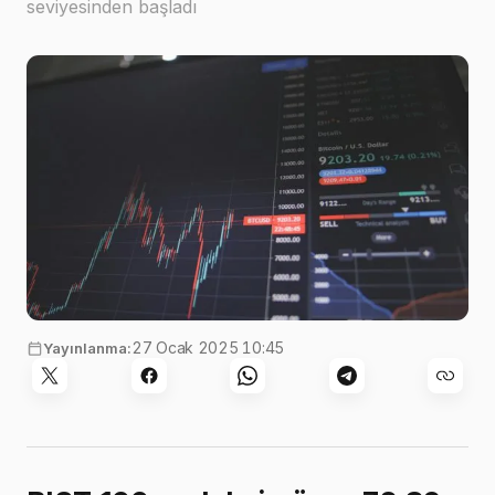
seviyesinden başladı
Görsel:
Nick Chong
,
Unsplash
27 Ocak 2025 10:45
Yayınlanma: