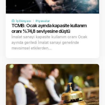
İş Dünyası
Piyasalar
TCMB: Ocak ayında kapasite kullanım
oranı %74,8 seviyesine düştü
İmalat sanayi kapasite kullanım oranı Ocak
ayında geriledi İmalat sanayi genelinde
mevsimsel etkilerden…