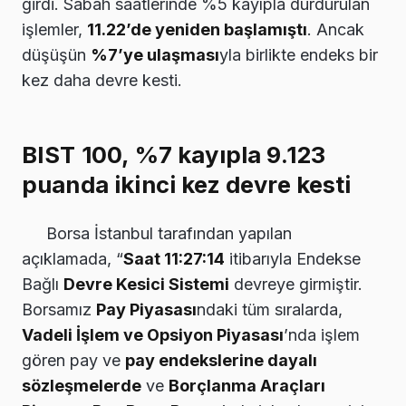
girdi. Sabah saatlerinde %5 kayıpla durdurulan
işlemler,
11.22’de yeniden başlamıştı
. Ancak
düşüşün
%7’ye ulaşması
yla birlikte endeks bir
kez daha devre kesti.
BIST 100, %7 kayıpla 9.123
puanda ikinci kez devre kesti
Borsa İstanbul tarafından yapılan
açıklamada, “
Saat 11:27:14
itibarıyla Endekse
Bağlı
Devre Kesici Sistemi
devreye girmiştir.
Borsamız
Pay Piyasası
ndaki tüm sıralarda,
Vadeli İşlem ve Opsiyon Piyasası
’nda işlem
gören pay ve
pay endekslerine dayalı
sözleşmelerde
ve
Borçlanma Araçları