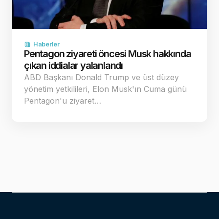
Haberler
Pentagon ziyareti öncesi Musk hakkında
çıkan iddialar yalanlandı
ABD Başkanı Donald Trump ve üst düzey
yönetim yetkilileri, Elon Musk'ın Cuma günü
Pentagon'u ziyaret…