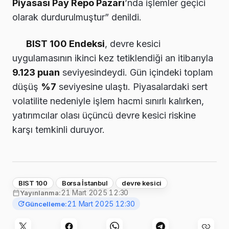
Piyasası Pay Repo Pazarı
’nda işlemler geçici
olarak durdurulmuştur” denildi.
BIST 100 Endeksi
, devre kesici
uygulamasının ikinci kez tetiklendiği an itibarıyla
9.123 puan
seviyesindeydi. Gün içindeki toplam
düşüş
%7
seviyesine ulaştı. Piyasalardaki sert
volatilite nedeniyle işlem hacmi sınırlı kalırken,
yatırımcılar olası üçüncü devre kesici riskine
karşı temkinli duruyor.
BIST 100
Borsa İstanbul
devre kesici
21 Mart 2025 12:30
Yayınlanma:
21 Mart 2025 12:30
Güncelleme: