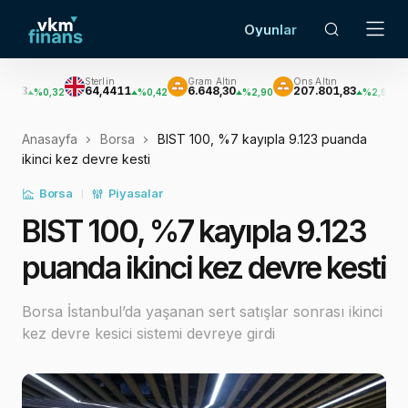
Oyunlar
Sterlin
Gram Altın
Ons Altın
Gümüş
64,4411
6.648,30
207.801,83
3.034
%0,32
%0,42
%2,90
%2,94
Anasayfa
Borsa
BIST 100, %7 kayıpla 9.123 puanda
ikinci kez devre kesti
Borsa
Piyasalar
BIST 100, %7 kayıpla 9.123
puanda ikinci kez devre kesti
Borsa İstanbul’da yaşanan sert satışlar sonrası ikinci
kez devre kesici sistemi devreye girdi