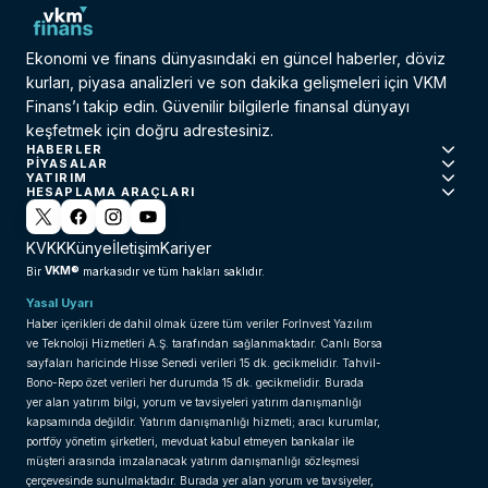
Ekonomi ve finans dünyasındaki en güncel haberler, döviz
kurları, piyasa analizleri ve son dakika gelişmeleri için VKM
Finans’ı takip edin. Güvenilir bilgilerle finansal dünyayı
keşfetmek için doğru adrestesiniz.
HABERLER
PIYASALAR
YATIRIM
HESAPLAMA ARAÇLARI
KVKK
Künye
İletişim
Kariyer
VKM®
Bir
markasıdır ve tüm hakları saklıdır.
Yasal Uyarı
Haber içerikleri de dahil olmak üzere tüm veriler ForInvest Yazılım
ve Teknoloji Hizmetleri A.Ş. tarafından sağlanmaktadır. Canlı Borsa
sayfaları haricinde Hisse Senedi verileri 15 dk. gecikmelidir. Tahvil-
Bono-Repo özet verileri her durumda 15 dk. gecikmelidir. Burada
yer alan yatırım bilgi, yorum ve tavsiyeleri yatırım danışmanlığı
kapsamında değildir. Yatırım danışmanlığı hizmeti; aracı kurumlar,
portföy yönetim şirketleri, mevduat kabul etmeyen bankalar ile
müşteri arasında imzalanacak yatırım danışmanlığı sözleşmesi
çerçevesinde sunulmaktadır. Burada yer alan yorum ve tavsiyeler,