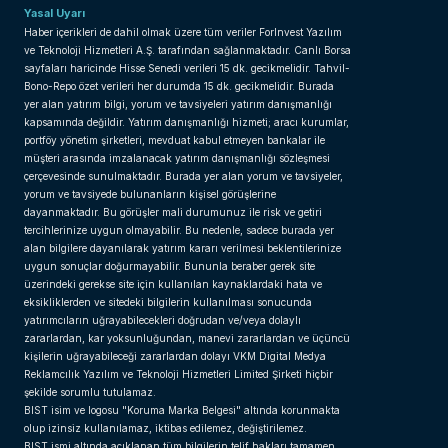
Yasal Uyarı
Haber içerikleri de dahil olmak üzere tüm veriler ForInvest Yazılım
ve Teknoloji Hizmetleri A.Ş. tarafından sağlanmaktadır. Canlı Borsa
sayfaları haricinde Hisse Senedi verileri 15 dk. gecikmelidir. Tahvil-
Bono-Repo özet verileri her durumda 15 dk. gecikmelidir. Burada
yer alan yatırım bilgi, yorum ve tavsiyeleri yatırım danışmanlığı
kapsamında değildir. Yatırım danışmanlığı hizmeti; aracı kurumlar,
portföy yönetim şirketleri, mevduat kabul etmeyen bankalar ile
müşteri arasında imzalanacak yatırım danışmanlığı sözleşmesi
çerçevesinde sunulmaktadır. Burada yer alan yorum ve tavsiyeler,
yorum ve tavsiyede bulunanların kişisel görüşlerine
dayanmaktadır. Bu görüşler mali durumunuz ile risk ve getiri
tercihlerinize uygun olmayabilir. Bu nedenle, sadece burada yer
alan bilgilere dayanılarak yatırım kararı verilmesi beklentilerinize
uygun sonuçlar doğurmayabilir. Bununla beraber gerek site
üzerindeki gerekse site için kullanılan kaynaklardaki hata ve
eksikliklerden ve sitedeki bilgilerin kullanılması sonucunda
yatırımcıların uğrayabilecekleri doğrudan ve/veya dolaylı
zararlardan, kar yoksunluğundan, manevi zararlardan ve üçüncü
kişilerin uğrayabileceği zararlardan dolayı VKM Digital Medya
Reklamcılık Yazılım ve Teknoloji Hizmetleri Limited Şirketi hiçbir
şekilde sorumlu tutulamaz.
BIST isim ve logosu "Koruma Marka Belgesi" altında korunmakta
olup izinsiz kullanılamaz, iktibas edilemez, değiştirilemez.
BIST ismi altında açıklanan tüm bilgilerin telif hakları tamamen