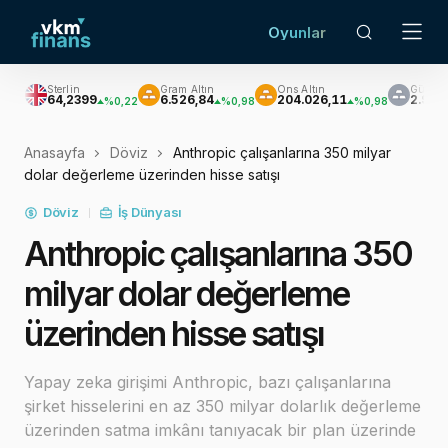
Oyunlar
Sterlin
Gram Altın
Ons Altın
Gümüş
64,2399
6.526,84
204.026,11
2.961,72
%0,22
%0,98
%0,98
%0,
Anasayfa
Döviz
Anthropic çalışanlarına 350 milyar
dolar değerleme üzerinden hisse satışı
Döviz
İş Dünyası
Anthropic çalışanlarına 350
milyar dolar değerleme
üzerinden hisse satışı
Yapay zeka girişimi Anthropic, bazı çalışanlarına
şirket hisselerini en az 350 milyar dolarlık değerleme
üzerinden satma imkânı tanıyacak bir plan üzerinde