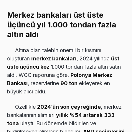
Merkez bankaları üst üste
üçüncü yıl 1.000 tondan fazla
altın aldı
Altına olan talebin önemli bir kısmını
oluşturan
merkez bankaları
, 2024 yılında
üst
üste üçüncü kez
1.000 tondan fazla altın satın
aldı. WGC raporuna göre,
Polonya Merkez
Bankası
, rezervlerine
90 ton
ekleyerek en
büyük alıcı oldu.
Özellikle
2024’ün son çeyreğinde
, merkez
bankalarının alımları
yıllık %54 artarak
333
tona
ulaştı. Bu dönemde bildirilen ve
bildirilmeyen alımların birleşimi,
ABD seçimlerini