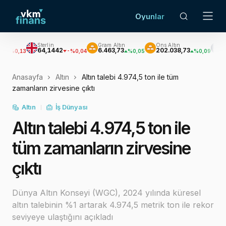
Oyunlar
Sterlin
Gram Altın
Ons Altın
Gümüş
64,1442
6.463,73
202.038,73
2.931,32
-%0,04
%0,05
%0,09
%
Anasayfa
Altın
Altın talebi 4.974,5 ton ile tüm
zamanların zirvesine çıktı
Altın
İş Dünyası
Altın talebi 4.974,5 ton ile
tüm zamanların zirvesine
çıktı
Dünya Altın Konseyi (WGC), 2024 yılında küresel
altın talebinin %1 artarak 4.974,5 metrik ton ile rekor
seviyeye ulaştığını açıkladı