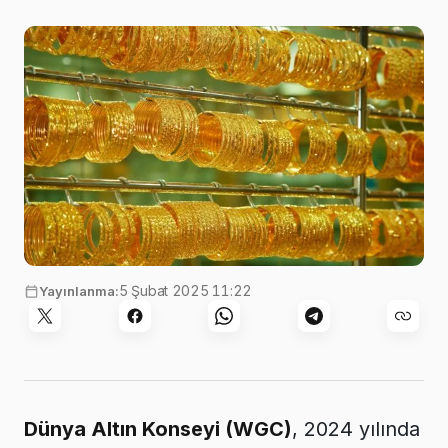
Görsel:
Saj Shafique
,
Unsplash
5 Şubat 2025 11:22
Yayınlanma:
Dünya Altın Konseyi (WGC)
, 2024 yılında