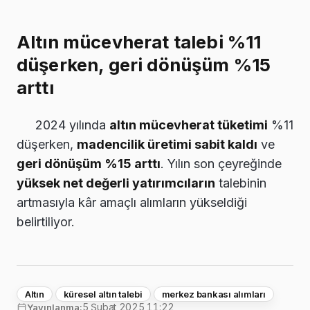
Altın mücevherat talebi %11
düşerken, geri dönüşüm %15
arttı
2024 yılında
altın mücevherat tüketimi
%11
düşerken,
madencilik üretimi sabit kaldı
ve
geri dönüşüm %15 arttı
. Yılın son çeyreğinde
yüksek net değerli yatırımcıların
talebinin
artmasıyla kâr amaçlı alımların yükseldiği
belirtiliyor.
Altın
küresel altın talebi
merkez bankası alımları
5 Şubat 2025 11:22
Yayınlanma: