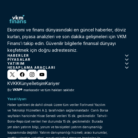
Ekonomi ve finans dünyasındaki en güncel haberler, döviz
kurları, piyasa analizleri ve son dakika gelişmeleri için VKM
Finans’ı takip edin. Güvenilir bilgilerle finansal dünyayı
keşfetmek için doğru adrestesiniz.
HABERLER
PIYASALAR
YATIRIM
HESAPLAMA ARAÇLARI
KVKK
Künye
İletişim
Kariyer
VKM®
Bir
markasıdır ve tüm hakları saklıdır.
Yasal Uyarı
Haber içerikleri de dahil olmak üzere tüm veriler ForInvest Yazılım
ve Teknoloji Hizmetleri A.Ş. tarafından sağlanmaktadır. Canlı Borsa
sayfaları haricinde Hisse Senedi verileri 15 dk. gecikmelidir. Tahvil-
Bono-Repo özet verileri her durumda 15 dk. gecikmelidir. Burada
yer alan yatırım bilgi, yorum ve tavsiyeleri yatırım danışmanlığı
kapsamında değildir. Yatırım danışmanlığı hizmeti; aracı kurumlar,