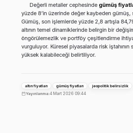
Değerli metaller cephesinde
gümüş fiyatl
yüzde 8’in üzerinde değer kaybeden gümüş, s
Gümüş, son işlemlerde yüzde 2,8 artışla 84,7
altının temel dinamiklerinde belirgin bir değişim 
öngörülemezlik ve portföy çeşitlendirme ihtiya
vurguluyor. Küresel piyasalarda risk iştahının 
yüksek kalabileceği belirtiliyor.
altın fiyatları
gümüş fiyatları
jeopolitik belirsizlik
4 Mart 2026 09:44
Yayınlanma: