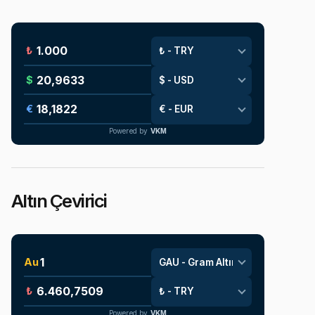
₺
$
€
Powered by
VKM
Altın Çevirici
Au
₺
Powered by
VKM