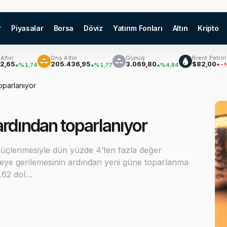
r
Piyasalar
Borsa
Döviz
Yatırım Fonları
Altın
Kripto
Ons Altın
Gümüş
Brent Petrol
205.436,95
3.069,80
$82,00
%1,74
%1,77
%4,84
-%0,94
oparlanıyor
ardından toparlanıyor
n güçlenmesiyle dün yüzde 4’ten fazla değer
eye gerilemesinin ardından yeni güne toparlanma
0,62 dol…