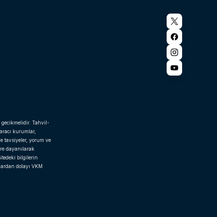
 gecikmelidir. Tahvil-
 aracı kurumlar,
e tavsiyeler, yorum ve
ere dayanılarak
tedeki bilgilerin
rlardan dolayı VKM