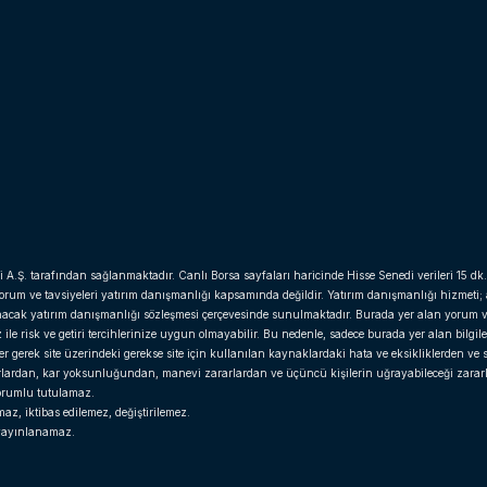
i A.Ş. tarafından sağlanmaktadır. Canlı Borsa sayfaları haricinde Hisse Senedi verileri 15 dk.
yorum ve tavsiyeleri yatırım danışmanlığı kapsamında değildir. Yatırım danışmanlığı hizmeti;
anacak yatırım danışmanlığı sözleşmesi çerçevesinde sunulmaktadır. Burada yer alan yorum v
e risk ve getiri tercihlerinize uygun olmayabilir. Bu nedenle, sadece burada yer alan bilgil
gerek site üzerindeki gerekse site için kullanılan kaynaklardaki hata ve eksikliklerden ve si
arlardan, kar yoksunluğundan, manevi zararlardan ve üçüncü kişilerin uğrayabileceği zara
 sorumlu tutulamaz.
z, iktibas edilemez, değiştirilemez.
r yayınlanamaz.