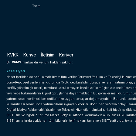
Tarım
KVKK
Künye
İletişim
Kariyer
VKM®
Bir
markasıdır ve tüm hakları saklıdır.
Yasal Uyarı
Haber içerikleri de dahil olmak üzere tüm veriler ForInvest Yazılım ve Teknoloji Hizmetler
Bono-Repo özet verileri her durumda 15 dk. gecikmelidir. Burada yer alan yatırım bilgi, 
portföy yönetim şirketleri, mevduat kabul etmeyen bankalar ile müşteri arasında imzal
tavsiyede bulunanların kişisel görüşlerine dayanmaktadır. Bu görüşler mali durumunuz il
yatırım kararı verilmesi beklentilerinize uygun sonuçlar doğurmayabilir. Bununla beraber 
kullanılması sonucunda yatırımcıların uğrayabilecekleri doğrudan ve/veya dolaylı zar
Digital Medya Reklamcılık Yazılım ve Teknoloji Hizmetleri Limited Şirketi hiçbir şekilde
BIST isim ve logosu "Koruma Marka Belgesi" altında korunmakta olup izinsiz kullanılama
BIST ismi altında açıklanan tüm bilgilerin telif hakları tamamen BIST'e ait olup, tekra