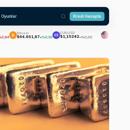
Oyunlar
Kredi Hesapla
EUR/USD
Bitcoin
Dolar
₿
€$
$1,15242
$64.651,87
47,7047
%0,30
%0,17
%0,00