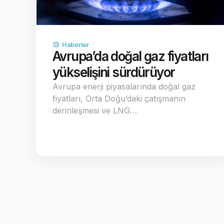
Haberler
Avrupa’da doğal gaz fiyatları
yükselişini sürdürüyor
Avrupa enerji piyasalarında doğal gaz
fiyatları, Orta Doğu’daki çatışmanın
derinleşmesi ve LNG…