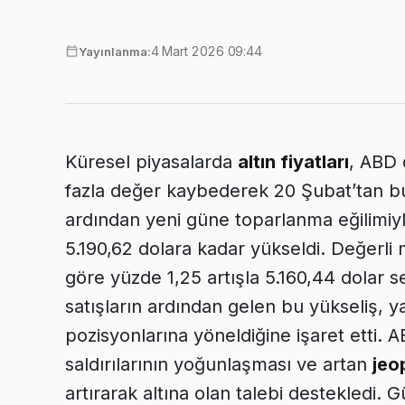
4 Mart 2026 09:44
Yayınlanma:
Küresel piyasalarda
altın fiyatları
, ABD 
fazla değer kaybederek 20 Şubat’tan b
ardından yeni güne toparlanma eğilimiyl
5.190,62 dolara kadar yükseldi. Değerli
göre yüzde 1,25 artışla 5.160,44 dolar 
satışların ardından gelen bu yükseliş, y
pozisyonlarına yöneldiğine işaret etti. AB
saldırılarının yoğunlaşması ve artan
jeop
artırarak altına olan talebi destekledi. G