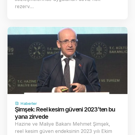
rezerv…
Haberler
Şimşek: Reel kesim güveni 2023’ten bu
yana zirvede
Hazine ve Maliye Bakanı Mehmet Şimşek,
reel kesim güven endeksinin 2023 yılı Ekim