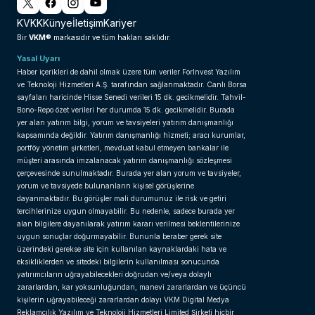
KVKK
Künye
İletişim
Kariyer
VKM®
Bir
markasıdır ve tüm hakları saklıdır.
Yasal Uyarı
Haber içerikleri de dahil olmak üzere tüm veriler ForInvest Yazılım
ve Teknoloji Hizmetleri A.Ş. tarafından sağlanmaktadır. Canlı Borsa
sayfaları haricinde Hisse Senedi verileri 15 dk. gecikmelidir. Tahvil-
Bono-Repo özet verileri her durumda 15 dk. gecikmelidir. Burada
yer alan yatırım bilgi, yorum ve tavsiyeleri yatırım danışmanlığı
kapsamında değildir. Yatırım danışmanlığı hizmeti; aracı kurumlar,
portföy yönetim şirketleri, mevduat kabul etmeyen bankalar ile
müşteri arasında imzalanacak yatırım danışmanlığı sözleşmesi
çerçevesinde sunulmaktadır. Burada yer alan yorum ve tavsiyeler,
yorum ve tavsiyede bulunanların kişisel görüşlerine
dayanmaktadır. Bu görüşler mali durumunuz ile risk ve getiri
tercihlerinize uygun olmayabilir. Bu nedenle, sadece burada yer
alan bilgilere dayanılarak yatırım kararı verilmesi beklentilerinize
uygun sonuçlar doğurmayabilir. Bununla beraber gerek site
üzerindeki gerekse site için kullanılan kaynaklardaki hata ve
eksikliklerden ve sitedeki bilgilerin kullanılması sonucunda
yatırımcıların uğrayabilecekleri doğrudan ve/veya dolaylı
zararlardan, kar yoksunluğundan, manevi zararlardan ve üçüncü
kişilerin uğrayabileceği zararlardan dolayı VKM Digital Medya
Reklamcılık Yazılım ve Teknoloji Hizmetleri Limited Şirketi hiçbir