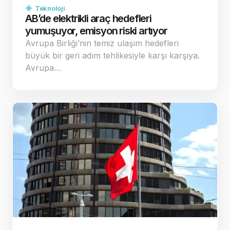
Teknoloji
AB’de elektrikli araç hedefleri
yumuşuyor, emisyon riski artıyor
Avrupa Birliği’nin temiz ulaşım hedefleri
büyük bir geri adım tehlikesiyle karşı karşıya.
Avrupa…