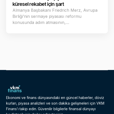
küresel rekabet için şart
Almanya Başbakanı Friedrich Merz, Avrupa
Birliği’nin sermaye piyasası reformu
konusunda adım atmasının,…
Ekonomi ve finans dünyasındaki en güncel haberler, döviz
kurları, piyasa analizleri ve son dakika gelişmeleri için VKM
Finans’ı takip edin. Güvenilir bilgilerle finansal dünyayı