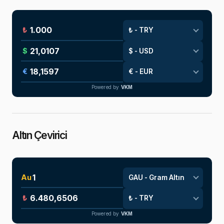
₺
$
€
Powered by
VKM
Altın Çevirici
Au
₺
Powered by
VKM