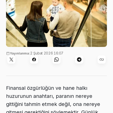
Photo by
Oleksii Bocharov
on
Unsplash
2 Şubat 2026 16:07
Yayınlanma:
Finansal özgürlüğün ve hane halkı
huzurunun anahtarı, paranın nereye
gittiğini tahmin etmek değil, ona nereye
gitmesi gerektiğini söylemektir. Günlük