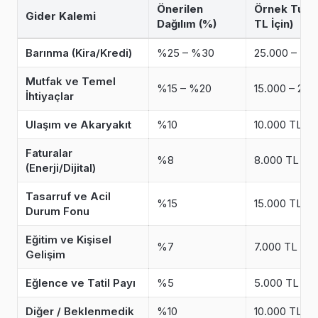
Önerilen
Örnek Tuta
Gider Kalemi
Dağılım (%)
TL İçin)
Barınma (Kira/Kredi)
%25 – %30
25.000 – 30
Mutfak ve Temel
%15 – %20
15.000 – 20.
İhtiyaçlar
Ulaşım ve Akaryakıt
%10
10.000 TL
Faturalar
%8
8.000 TL
(Enerji/Dijital)
Tasarruf ve Acil
%15
15.000 TL
Durum Fonu
Eğitim ve Kişisel
%7
7.000 TL
Gelişim
Eğlence ve Tatil Payı
%5
5.000 TL
Diğer / Beklenmedik
%10
10.000 TL