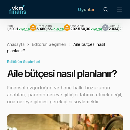
Oyunlar
Gram Altın
Ons Altın
Gümüş
Brent Pet
6.480,65
202.560,30
2.934,23
$79,10
16
%0,26
%0,26
-%0,59
Anasayfa
Editörün Seçimleri
Aile bütçesi nasıl
planlanır?
Editörün Seçimleri
Aile bütçesi nasıl planlanır?
Finansal özgürlüğün ve hane halkı huzurunun
anahtarı, paranın nereye gittiğini tahmin etmek değil,
ona nereye gitmesi gerektiğini söylemektir