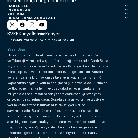
keşfetmek için doğru adrestesiniz.
HABERLER
PIYASALAR
YATIRIM
HESAPLAMA ARAÇLARI
KVKK
Künye
İletişim
Kariyer
VKM®
Bir
markasıdır ve tüm hakları saklıdır.
Yasal Uyarı
Haber içerikleri de dahil olmak üzere tüm veriler ForInvest Yazılım
ve Teknoloji Hizmetleri A.Ş. tarafından sağlanmaktadır. Canlı Borsa
sayfaları haricinde Hisse Senedi verileri 15 dk. gecikmelidir. Tahvil-
Bono-Repo özet verileri her durumda 15 dk. gecikmelidir. Burada
yer alan yatırım bilgi, yorum ve tavsiyeleri yatırım danışmanlığı
kapsamında değildir. Yatırım danışmanlığı hizmeti; aracı kurumlar,
portföy yönetim şirketleri, mevduat kabul etmeyen bankalar ile
müşteri arasında imzalanacak yatırım danışmanlığı sözleşmesi
çerçevesinde sunulmaktadır. Burada yer alan yorum ve tavsiyeler,
yorum ve tavsiyede bulunanların kişisel görüşlerine
dayanmaktadır. Bu görüşler mali durumunuz ile risk ve getiri
tercihlerinize uygun olmayabilir. Bu nedenle, sadece burada yer
alan bilgilere dayanılarak yatırım kararı verilmesi beklentilerinize
uygun sonuçlar doğurmayabilir. Bununla beraber gerek site
üzerindeki gerekse site için kullanılan kaynaklardaki hata ve