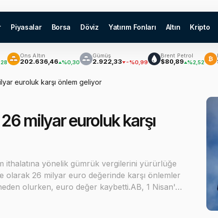
r
Piyasalar
Borsa
Döviz
Yatırım Fonları
Altın
Kripto
s Altın
Gümüş
Brent Petrol
Bitcoin
₿
02.636,46
2.922,33
$80,89
$64.801
%0,30
-%0,99
%2,52
lyar euroluk karşı önlem geliyor
26 milyar euroluk karşı
ithalatına yönelik gümrük vergilerini yürürlüğe
me olarak 26 milyar euro değerinde karşı önlemler
a neden olurken, euro değer kaybetti.AB, 1 Nisan'…