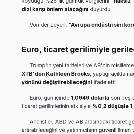
koyduğu %25'lik gümrük vergilerini
“haksız”
dizi karşı önlem alacağını
duyurdu.
Von der Leyen,
“Avrupa endüstrisini kor
Euro, ticaret gerilimiyle gerile
Trump'ın yeni tarifeleri ve AB'nin misillem
XTB'den Kathleen Brooks
, yaptığı açıklama
yönünü değiştirebileceğini
ifade etti.
Euro, gün içinde
1,0949 dolarla
son beş a
ticaret gerilimlerinin etkisiyle
%0,2 düşüşle 1
Analistler, ABD ve AB arasındaki ticaret ger
artırabileceğini ve yatırımcıların güvenli liman 