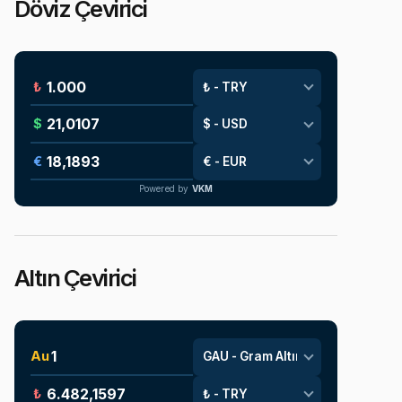
Döviz Çevirici
₺
$
€
Powered by
VKM
Altın Çevirici
Au
₺