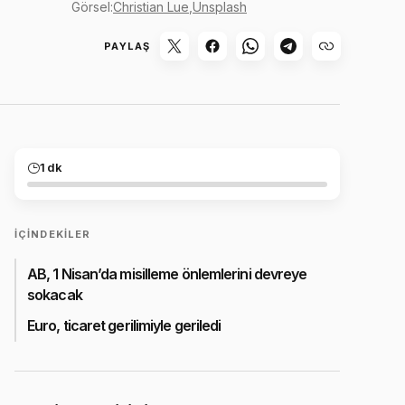
Görsel:
Christian Lue
,
Unsplash
PAYLAŞ
1 dk
İÇINDEKILER
AB, 1 Nisan’da misilleme önlemlerini devreye
sokacak
Euro, ticaret gerilimiyle geriledi