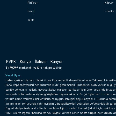
FinTech
Kripto
Enerji
Foreks
Tarım
KVKK
Künye
İletişim
Kariyer
VKM®
Bir
markasıdır ve tüm hakları saklıdır.
Yasal Uyarı
Haber içerikleri de dahil olmak üzere tüm veriler ForInvest Yazılım ve Teknoloji Hizmetler
Bono-Repo özet verileri her durumda 15 dk. gecikmelidir. Burada yer alan yatırım bilgi, 
portföy yönetim şirketleri, mevduat kabul etmeyen bankalar ile müşteri arasında imzal
tavsiyede bulunanların kişisel görüşlerine dayanmaktadır. Bu görüşler mali durumunuz il
yatırım kararı verilmesi beklentilerinize uygun sonuçlar doğurmayabilir. Bununla beraber 
kullanılması sonucunda yatırımcıların uğrayabilecekleri doğrudan ve/veya dolaylı zar
Digital Medya Reklamcılık Yazılım ve Teknoloji Hizmetleri Limited Şirketi hiçbir şekilde
BIST isim ve logosu "Koruma Marka Belgesi" altında korunmakta olup izinsiz kullanılama