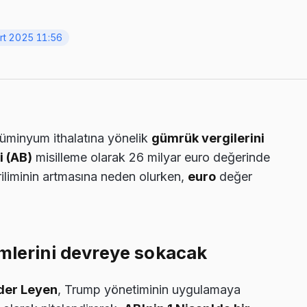
rt 2025 11:56
alüminyum ithalatına yönelik
gümrük vergilerini
i (AB)
misilleme olarak 26 milyar euro değerinde
eriliminin artmasına neden olurken,
euro
değer
emlerini devreye sokacak
der Leyen
, Trump yönetiminin uygulamaya