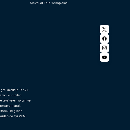
Mevduat Faiz Hesaplama
 gecikmelidir. Tahvil-
 aracı kurumlar,
e tavsiyeler, yorum ve
ere dayanılarak
tedeki bilgilerin
rlardan dolayı VKM