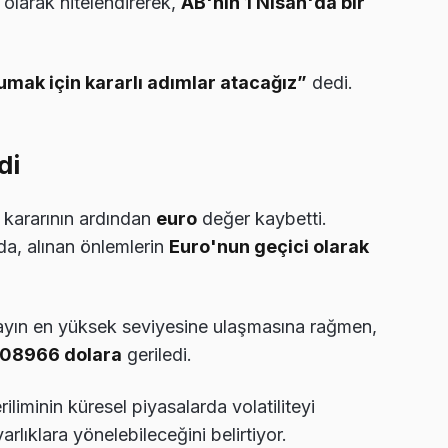
olarak nitelendirerek,
AB'nin 1 Nisan'da bir
umak için kararlı adımlar atacağız”
dedi.
di
e kararının ardından
euro
değer kaybetti.
da, alınan önlemlerin
Euro'nun geçici olarak
yın en yüksek seviyesine ulaşmasına rağmen,
,08966 dolara
geriledi.
iliminin küresel piyasalarda volatiliteyi
varlıklara yönelebileceğini belirtiyor.