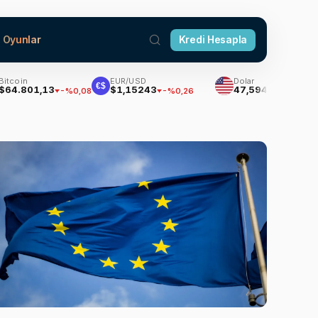
Oyunlar
Kredi Hesapla
EUR/USD
Dolar
Euro
€$
,13
$1,15243
47,5948
54,97
-%0,08
-%0,26
%0,06