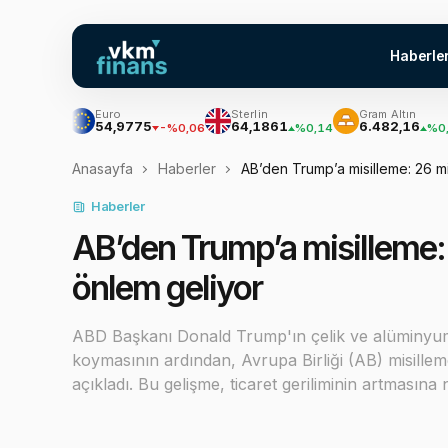
Haberle
Euro
Sterlin
Gram Altın
On
54,9775
64,1861
6.482,16
2
06
-%0,06
%0,14
%0,28
Anasayfa
Haberler
AB’den Trump’a misilleme: 26 mi
Haberler
AB’den Trump’a misilleme: 
önlem geliyor
ABD Başkanı Donald Trump'ın çelik ve alüminyum 
koymasının ardından, Avrupa Birliği (AB) misille
açıkladı. Bu gelişme, ticaret geriliminin artmasın