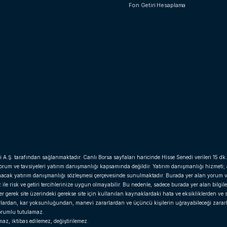
Fon Getiri Hesaplama
i A.Ş. tarafından sağlanmaktadır. Canlı Borsa sayfaları haricinde Hisse Senedi verileri 15 dk.
yorum ve tavsiyeleri yatırım danışmanlığı kapsamında değildir. Yatırım danışmanlığı hizmeti;
anacak yatırım danışmanlığı sözleşmesi çerçevesinde sunulmaktadır. Burada yer alan yorum v
e risk ve getiri tercihlerinize uygun olmayabilir. Bu nedenle, sadece burada yer alan bilgil
gerek site üzerindeki gerekse site için kullanılan kaynaklardaki hata ve eksikliklerden ve si
arlardan, kar yoksunluğundan, manevi zararlardan ve üçüncü kişilerin uğrayabileceği zara
 sorumlu tutulamaz.
z, iktibas edilemez, değiştirilemez.