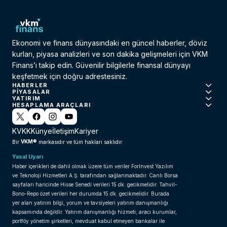
Ekonomi ve finans dünyasındaki en güncel haberler, döviz
kurları, piyasa analizleri ve son dakika gelişmeleri için VKM
Finans’ı takip edin. Güvenilir bilgilerle finansal dünyayı
keşfetmek için doğru adrestesiniz.
HABERLER
PIYASALAR
YATIRIM
HESAPLAMA ARAÇLARI
KVKK
Künye
İletişim
Kariyer
VKM®
Bir
markasıdır ve tüm hakları saklıdır.
Yasal Uyarı
Haber içerikleri de dahil olmak üzere tüm veriler ForInvest Yazılım
ve Teknoloji Hizmetleri A.Ş. tarafından sağlanmaktadır. Canlı Borsa
sayfaları haricinde Hisse Senedi verileri 15 dk. gecikmelidir. Tahvil-
Bono-Repo özet verileri her durumda 15 dk. gecikmelidir. Burada
yer alan yatırım bilgi, yorum ve tavsiyeleri yatırım danışmanlığı
kapsamında değildir. Yatırım danışmanlığı hizmeti; aracı kurumlar,
portföy yönetim şirketleri, mevduat kabul etmeyen bankalar ile