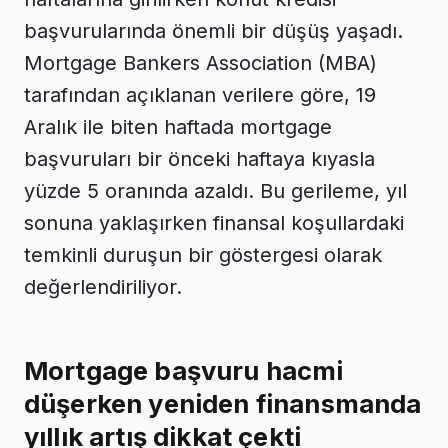
başvurularında önemli bir düşüş yaşadı.
Mortgage Bankers Association (MBA)
tarafından açıklanan verilere göre, 19
Aralık ile biten haftada mortgage
başvuruları bir önceki haftaya kıyasla
yüzde 5 oranında azaldı. Bu gerileme, yıl
sonuna yaklaşırken finansal koşullardaki
temkinli duruşun bir göstergesi olarak
değerlendiriliyor.
Mortgage başvuru hacmi
düşerken yeniden finansmanda
yıllık artış dikkat çekti