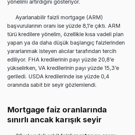
yönelimi artırdığını gösteriyor.
Ayarlanabilir faizli mortgage (ARM)
başvurularının oranı ise yüzde 8,1’e çıktı. ARM
türü kredilere yönelim, özellikle kısa vadeli plan
yapan ya da daha düşük başlangıç faizlerinden
yararlanmak isteyen alıcılar tarafından tercih
ediliyor. FHA kredilerinin payı yüzde 20,8’e
yükselirken, VA kredilerinin payı yüzde 15,3’e
geriledi. USDA kredilerinde ise yüzde 0,4
oranında sabit bir seyir gözlemlendi.
Mortgage faiz oranlarında
sınırlı ancak karışık seyir