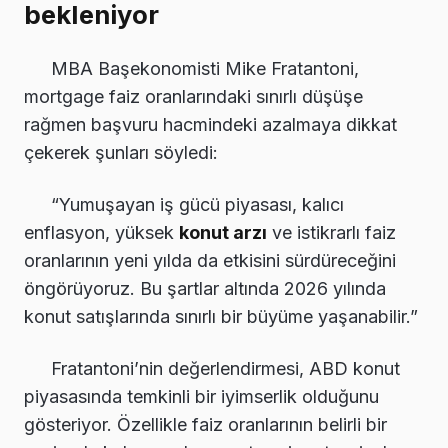
bekleniyor
MBA Başekonomisti Mike Fratantoni,
mortgage faiz oranlarındaki sınırlı düşüşe
rağmen başvuru hacmindeki azalmaya dikkat
çekerek şunları söyledi:
“Yumuşayan iş gücü piyasası, kalıcı
enflasyon, yüksek
konut arzı
ve istikrarlı faiz
oranlarının yeni yılda da etkisini sürdüreceğini
öngörüyoruz. Bu şartlar altında 2026 yılında
konut satışlarında sınırlı bir büyüme yaşanabilir.”
Fratantoni’nin değerlendirmesi, ABD konut
piyasasında temkinli bir iyimserlik olduğunu
gösteriyor. Özellikle faiz oranlarının belirli bir