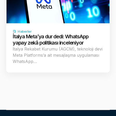
Haberler
İtalya Meta’ya dur dedi: WhatsApp
yapay zekâ politikası inceleniyor
İtalya Rekabet Kurumu (AGCM), teknoloji devi
Meta Platforms’a ait mesajlaşma uygulaması
WhatsApp…