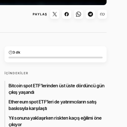
PAYLAŞ
3 dk
İÇINDEKILER
Bitcoin spot ETF’lerinden üst üste dördüncü gün
çıkış yaşandı
Ethereum spot ETF’leri de yatırımcıların satış
baskısıyla karşılaştı
Yıl sonuna yaklaşırken riskten kaçış eğilimi öne
çıkıyor