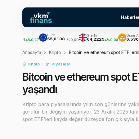
Haberle
Euro
olar
Sterlin
Gram Altın
55,0108
7,7034
64,2229
6.530,30
%0,17
%0,08
%
%0,00
Anasayfa
Kripto
Bitcoin ve ethereum spot ETF’lerin
Kripto
Piyasalar
Bitcoin ve ethereum spot ET
yaşandı
Kripto para piyasalarında yılın son günlerine yaklaş
görülür bir değişim yaşanıyor. 23 Aralık 2025 tar
spot ETF’leri kayda değer düzeyde fon çıkışıyla k