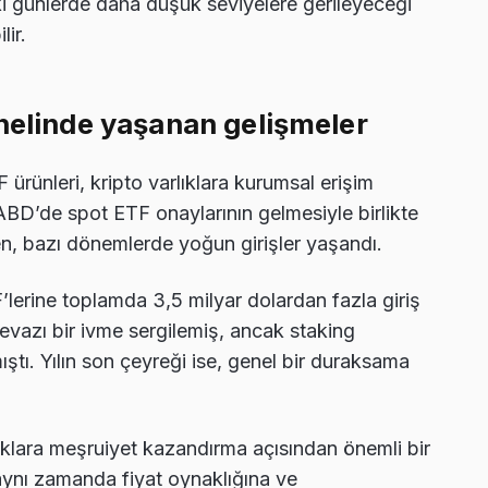
ki günlerde daha düşük seviyelere gerileyeceği
lir.
enelinde yaşanan gelişmeler
ürünleri, kripto varlıklara kurumsal erişim
ABD’de spot ETF onaylarının gelmesiyle birlikte
rken, bazı dönemlerde yoğun girişler yaşandı.
F’lerine toplamda 3,5 milyar dolardan fazla giriş
evazı bir ivme sergilemiş, ancak staking
ştı. Yılın son çeyreği ise, genel bir duraksama
lıklara meşruiyet kazandırma açısından önemli bir
 aynı zamanda fiyat oynaklığına ve