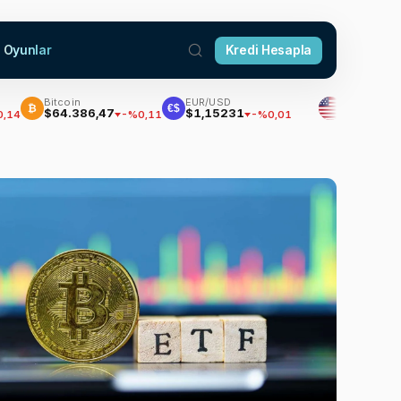
Oyunlar
Kredi Hesapla
Bitcoin
EUR/USD
Dolar
₿
€$
$64.386,47
$1,15231
47,7034
-%0,11
-%0,01
%0,17