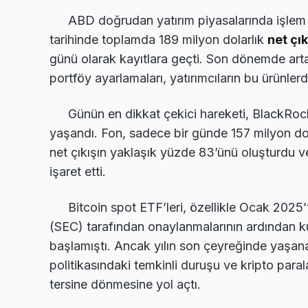
ABD doğrudan yatırım piyasalarında işlem g
tarihinde toplamda 189 milyon dolarlık
net çık
günü olarak kayıtlara geçti. Son dönemde artan
portföy ayarlamaları, yatırımcıların bu ürünle
Günün en dikkat çekici hareketi, BlackRock
yaşandı. Fon, sadece bir günde 157 milyon dola
net çıkışın yaklaşık yüzde 83’ünü oluşturdu v
işaret etti.
Bitcoin spot ETF’leri, özellikle Ocak 20
(SEC) tarafından onaylanmalarının ardından k
başlamıştı. Ancak yılın son çeyreğinde yaşanan
politikasındaki temkinli duruşu ve kripto paral
tersine dönmesine yol açtı.