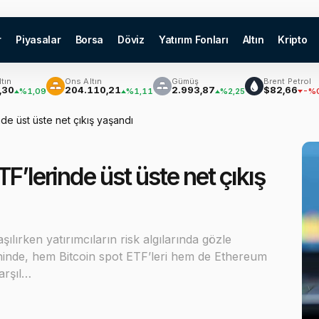
r
Piyasalar
Borsa
Döviz
Yatırım Fonları
Altın
Kripto
Ons Altın
Gümüş
Brent Petrol
204.110,21
2.993,87
$82,66
1,09
%1,11
%2,25
-%0,14
de üst üste net çıkış yaşandı
F’lerinde üst üste net çıkış
ılırken yatırımcıların risk algılarında gözle
ihinde, hem Bitcoin spot ETF’leri hem de Ethereum
arşıl…