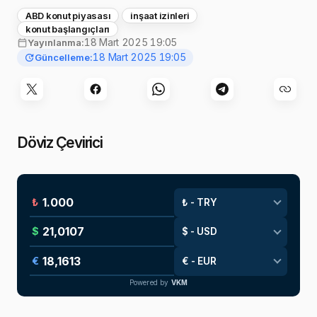
ABD konut piyasası
inşaat izinleri
konut başlangıçları
18 Mart 2025 19:05
Yayınlanma:
18 Mart 2025 19:05
Güncelleme:
Döviz Çevirici
₺
$
€
Powered by
VKM