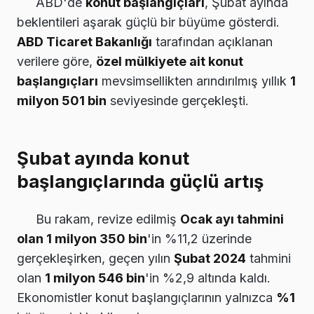
ABD'de
konut başlangıçları
, Şubat ayında
beklentileri aşarak güçlü bir büyüme gösterdi.
ABD Ticaret Bakanlığı
tarafından açıklanan
verilere göre,
özel mülkiyete ait konut
başlangıçları
mevsimsellikten arındırılmış yıllık
1
milyon 501 bin
seviyesinde gerçekleşti.
Şubat ayında konut
başlangıçlarında güçlü artış
Bu rakam, revize edilmiş
Ocak ayı tahmini
olan 1 milyon 350 bin
'in %11,2 üzerinde
gerçekleşirken, geçen yılın
Şubat 2024
tahmini
olan
1 milyon 546 bin
'in %2,9 altında kaldı.
Ekonomistler konut başlangıçlarının yalnızca
%1