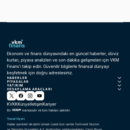
Ekonomi ve finans dünyasındaki en güncel haberler, döviz
kurları, piyasa analizleri ve son dakika gelişmeleri için VKM
Finans’ı takip edin. Güvenilir bilgilerle finansal dünyayı
keşfetmek için doğru adrestesiniz.
HABERLER
PIYASALAR
YATIRIM
HESAPLAMA ARAÇLARI
KVKK
Künye
İletişim
Kariyer
VKM®
Bir
markasıdır ve tüm hakları saklıdır.
Yasal Uyarı
Haber içerikleri de dahil olmak üzere tüm veriler ForInvest Yazılım
ve Teknoloji Hizmetleri A.Ş. tarafından sağlanmaktadır. Canlı Borsa