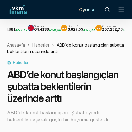
Oyunlar
Sterlin
Gram Altın
Ons Altın
Gü
1
64,4139
6.627,55
207.152,76
3.
%0,32
%0,38
%2,58
%2,62
Anasayfa
Haberler
ABD’de konut başlangıçları şubatta
beklentilerin üzerinde arttı
Haberler
ABD’de konut başlangıçları
şubatta beklentilerin
üzerinde arttı
ABD'de konut başlangıçları, Şubat ayında
beklentileri aşarak güçlü bir büyüme gösterdi