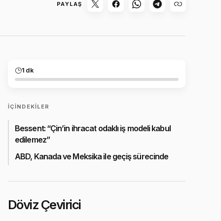
PAYLAŞ
1 dk
İÇINDEKILER
Bessent: “Çin’in ihracat odaklı iş modeli kabul
edilemez”
ABD, Kanada ve Meksika ile geçiş sürecinde
Döviz Çevirici