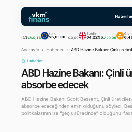
Haberle
Euro
Dolar
Sterlin
Gram Altın
55,0138
47,7013
64,2295
6.491,83
%0,16
%0,09
%0,00
Anasayfa
Haberler
ABD Hazine Bakanı: Çinli üretic
Haberler
ABD Hazine Bakanı: Çinli ür
absorbe edecek
ABD Hazine Bakanı Scott Bessent, Çinli üreticiler
absorbe edeceğinden emin olduğunu söyledi. Bess
politikalarının ise “geçiş sürecinde” olduğunu ifad