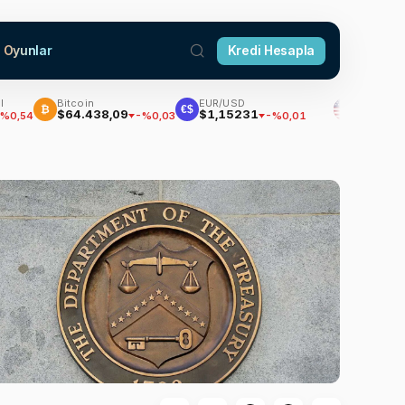
Oyunlar
Kredi Hesapla
Bitcoin
EUR/USD
Dolar
₿
€$
$64.438,09
$1,15231
47,7013
-%0,03
-%0,01
%0,