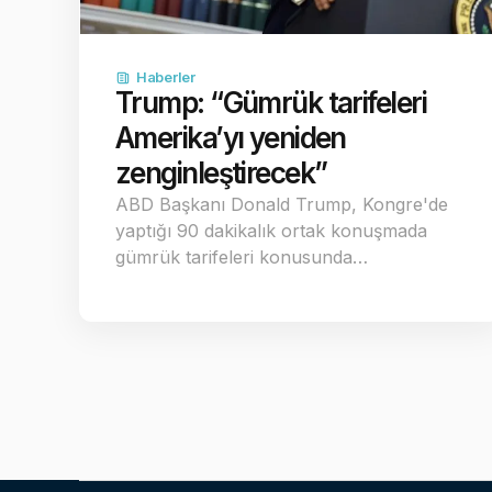
Haberler
Trump: “Gümrük tarifeleri
Amerika’yı yeniden
zenginleştirecek”
ABD Başkanı Donald Trump, Kongre'de
yaptığı 90 dakikalık ortak konuşmada
gümrük tarifeleri konusunda…