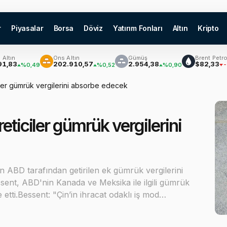
r
Piyasalar
Borsa
Döviz
Yatırım Fonları
Altın
Kripto
Ons Altın
Gümüş
Brent Petrol
202.910,57
2.954,38
$82,33
%0,49
%0,52
%0,90
-%0,54
iler gümrük vergilerini absorbe edecek
eticiler gümrük vergilerini
in ABD tarafından getirilen ek gümrük vergilerini
ent, ABD'nin Kanada ve Meksika ile ilgili gümrük
e etti.Bessent: "Çin’in ihracat odaklı iş mod…