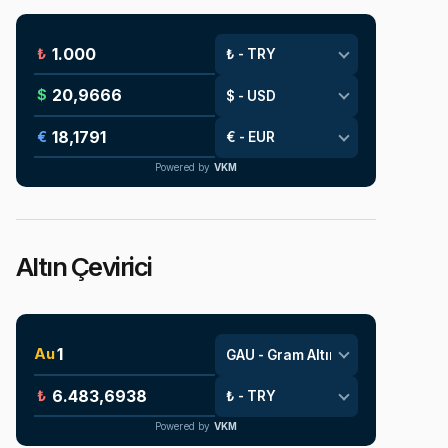
₺
$
€
Powered by
VKM
Altın Çevirici
Au
₺
Powered by
VKM