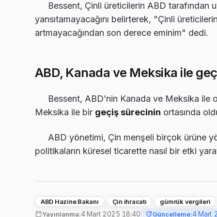
Bessent, Çinli üreticilerin ABD tarafından
yansıtamayacağını belirterek, "Çinli üreticileri
artmayacağından son derece eminim" dedi.
ABD, Kanada ve Meksika ile geç
Bessent, ABD’nin Kanada ve Meksika ile ola
Meksika ile bir
geçiş sürecinin
ortasında old
ABD yönetimi, Çin menşeli birçok ürüne yö
politikaların küresel ticarette nasıl bir etki ya
ABD Hazine Bakanı
Çin ihracatı
gümrük vergileri
4 Mart 2025 18:40
4 Mart 
Yayınlanma:
Güncelleme: