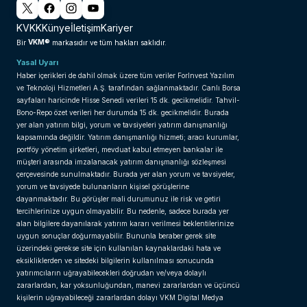
KVKK
Künye
İletişim
Kariyer
VKM®
Bir
markasıdır ve tüm hakları saklıdır.
Yasal Uyarı
Haber içerikleri de dahil olmak üzere tüm veriler ForInvest Yazılım
ve Teknoloji Hizmetleri A.Ş. tarafından sağlanmaktadır. Canlı Borsa
sayfaları haricinde Hisse Senedi verileri 15 dk. gecikmelidir. Tahvil-
Bono-Repo özet verileri her durumda 15 dk. gecikmelidir. Burada
yer alan yatırım bilgi, yorum ve tavsiyeleri yatırım danışmanlığı
kapsamında değildir. Yatırım danışmanlığı hizmeti; aracı kurumlar,
portföy yönetim şirketleri, mevduat kabul etmeyen bankalar ile
müşteri arasında imzalanacak yatırım danışmanlığı sözleşmesi
çerçevesinde sunulmaktadır. Burada yer alan yorum ve tavsiyeler,
yorum ve tavsiyede bulunanların kişisel görüşlerine
dayanmaktadır. Bu görüşler mali durumunuz ile risk ve getiri
tercihlerinize uygun olmayabilir. Bu nedenle, sadece burada yer
alan bilgilere dayanılarak yatırım kararı verilmesi beklentilerinize
uygun sonuçlar doğurmayabilir. Bununla beraber gerek site
üzerindeki gerekse site için kullanılan kaynaklardaki hata ve
eksikliklerden ve sitedeki bilgilerin kullanılması sonucunda
yatırımcıların uğrayabilecekleri doğrudan ve/veya dolaylı
zararlardan, kar yoksunluğundan, manevi zararlardan ve üçüncü
kişilerin uğrayabileceği zararlardan dolayı VKM Digital Medya