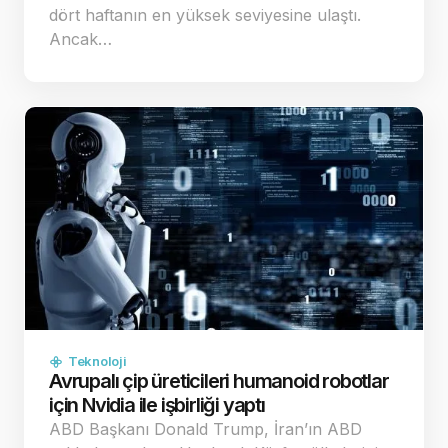
dört haftanın en yüksek seviyesine ulaştı.
Ancak…
Teknoloji
Avrupalı çip üreticileri humanoid robotlar
için Nvidia ile işbirliği yaptı
ABD Başkanı Donald Trump, İran’ın ABD