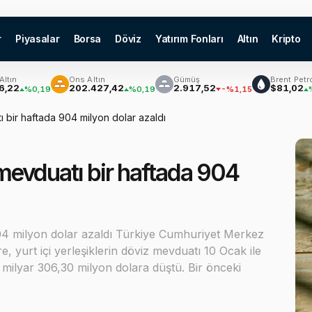
r
Piyasalar
Borsa
Döviz
Yatırım Fonları
Altın
Kripto
Ons Altın
Gümüş
Brent Petrol
202.427,42
2.917,52
$81,02
0,19
%0,19
-%1,15
%2,69
tı bir haftada 904 milyon dolar azaldı
z mevduatı bir haftada 904
 904 milyon dolar azaldı Türkiye Cumhuriyet Merkez
 yurt içi yerleşiklerin döviz mevduatı 10 Ocak ile
milyar 306,30 milyon dolara düştü. Bir önceki