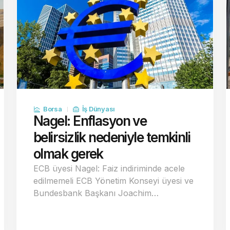
Borsa
İş Dünyası
Nagel: Enflasyon ve
belirsizlik nedeniyle temkinli
olmak gerek
ECB üyesi Nagel: Faiz indiriminde acele
edilmemeli ECB Yönetim Konseyi üyesi ve
Bundesbank Başkanı Joachim…