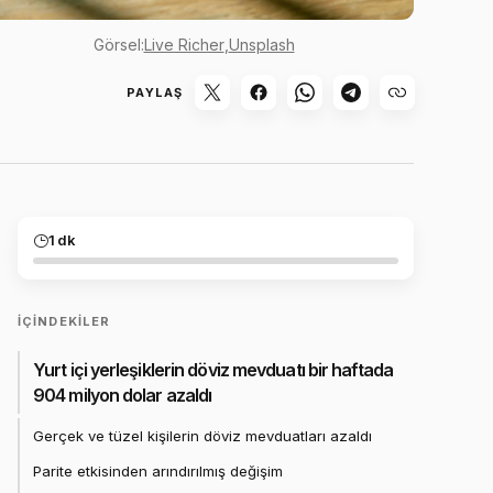
Görsel:
Live Richer
,
Unsplash
PAYLAŞ
1 dk
İÇINDEKILER
Yurt içi yerleşiklerin döviz mevduatı bir haftada
904 milyon dolar azaldı
Gerçek ve tüzel kişilerin döviz mevduatları azaldı
Parite etkisinden arındırılmış değişim