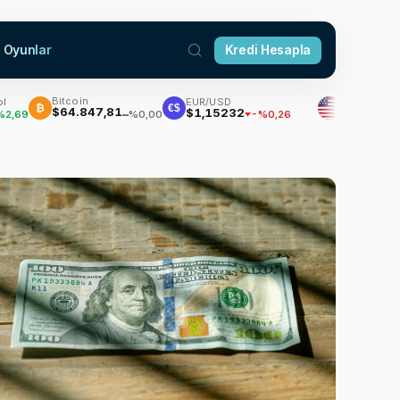
Oyunlar
Kredi Hesapla
Bitcoin
EUR/USD
Dolar
₿
€$
$64.847,81
$1,15232
47,5941
-%0,26
%0,06
%0,00