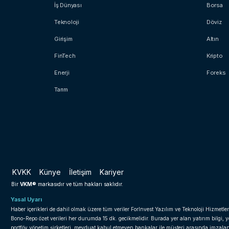
İş Dünyası
Borsa
Teknoloji
Döviz
Girişim
Altın
FinTech
Kripto
Enerji
Foreks
Tarım
KVKK
Künye
İletişim
Kariyer
VKM®
Bir
markasıdır ve tüm hakları saklıdır.
Yasal Uyarı
Haber içerikleri de dahil olmak üzere tüm veriler ForInvest Yazılım ve Teknoloji Hizmetler
Bono-Repo özet verileri her durumda 15 dk. gecikmelidir. Burada yer alan yatırım bilgi, 
portföy yönetim şirketleri, mevduat kabul etmeyen bankalar ile müşteri arasında imzal