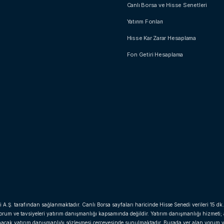
Canlı Borsa ve Hisse Senetleri
Yatırım Fonları
Hisse Kar Zarar Hesaplama
Fon Getiri Hesaplama
i A.Ş. tarafından sağlanmaktadır. Canlı Borsa sayfaları haricinde Hisse Senedi verileri 15 dk.
yorum ve tavsiyeleri yatırım danışmanlığı kapsamında değildir. Yatırım danışmanlığı hizmeti;
anacak yatırım danışmanlığı sözleşmesi çerçevesinde sunulmaktadır. Burada yer alan yorum v