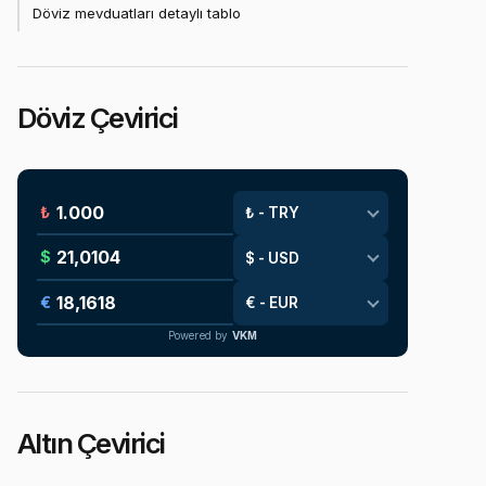
Döviz mevduatları detaylı tablo
Döviz Çevirici
₺
$
€
Powered by
VKM
Altın Çevirici