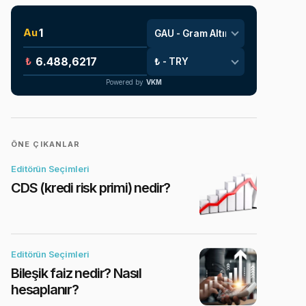
Au
₺
Powered by
VKM
ÖNE ÇIKANLAR
Editörün Seçimleri
CDS (kredi risk primi) nedir?
Editörün Seçimleri
Bileşik faiz nedir? Nasıl
hesaplanır?