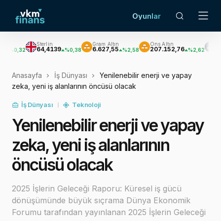
Oyunlar
Sterlin
Gram Altın
Ons Altın
Gümüş
64,4139
6.627,55
207.152,76
3.033,47
2
%0,38
%2,58
%2,62
Anasayfa
İş Dünyası
Yenilenebilir enerji ve yapay
zeka, yeni iş alanlarının öncüsü olacak
İş Dünyası
Teknoloji
Yenilenebilir enerji ve yapay
zeka, yeni iş alanlarının
öncüsü olacak
2025 İşlerin Geleceği Raporu: Küresel iş gücü
dönüşümünde büyük sıçrama Dünya Ekonomik
Forumu tarafından yayınlanan 2025 İşlerin Geleceği