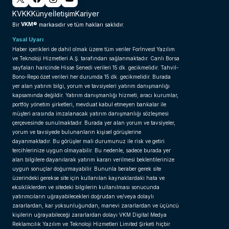
KVKK
Künye
İletişim
Kariyer
VKM®
Bir
markasıdır ve tüm hakları saklıdır.
Yasal Uyarı
Haber içerikleri de dahil olmak üzere tüm veriler ForInvest Yazılım
ve Teknoloji Hizmetleri A.Ş. tarafından sağlanmaktadır. Canlı Borsa
sayfaları haricinde Hisse Senedi verileri 15 dk. gecikmelidir. Tahvil-
Bono-Repo özet verileri her durumda 15 dk. gecikmelidir. Burada
yer alan yatırım bilgi, yorum ve tavsiyeleri yatırım danışmanlığı
kapsamında değildir. Yatırım danışmanlığı hizmeti; aracı kurumlar,
portföy yönetim şirketleri, mevduat kabul etmeyen bankalar ile
müşteri arasında imzalanacak yatırım danışmanlığı sözleşmesi
çerçevesinde sunulmaktadır. Burada yer alan yorum ve tavsiyeler,
yorum ve tavsiyede bulunanların kişisel görüşlerine
dayanmaktadır. Bu görüşler mali durumunuz ile risk ve getiri
tercihlerinize uygun olmayabilir. Bu nedenle, sadece burada yer
alan bilgilere dayanılarak yatırım kararı verilmesi beklentilerinize
uygun sonuçlar doğurmayabilir. Bununla beraber gerek site
üzerindeki gerekse site için kullanılan kaynaklardaki hata ve
eksikliklerden ve sitedeki bilgilerin kullanılması sonucunda
yatırımcıların uğrayabilecekleri doğrudan ve/veya dolaylı
zararlardan, kar yoksunluğundan, manevi zararlardan ve üçüncü
kişilerin uğrayabileceği zararlardan dolayı VKM Digital Medya
Reklamcılık Yazılım ve Teknoloji Hizmetleri Limited Şirketi hiçbir