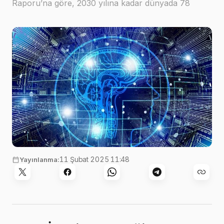
Raporu’na göre, 2030 yılına kadar dünyada 78
milyon yeni iş kolu ortaya çıkacak
Photo by
geralt
on
Pixabay
11 Şubat 2025 11:48
Yayınlanma: