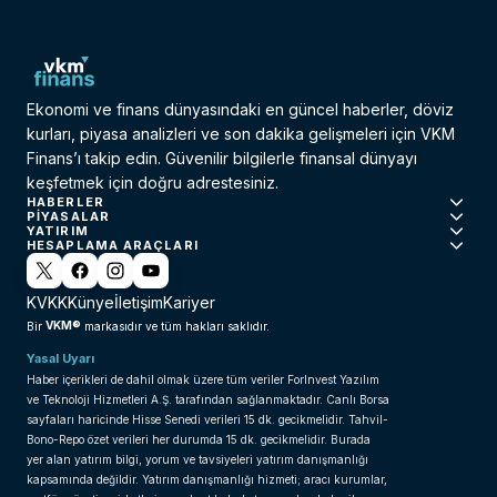
Ekonomi ve finans dünyasındaki en güncel haberler, döviz
kurları, piyasa analizleri ve son dakika gelişmeleri için VKM
Finans’ı takip edin. Güvenilir bilgilerle finansal dünyayı
keşfetmek için doğru adrestesiniz.
HABERLER
PIYASALAR
YATIRIM
HESAPLAMA ARAÇLARI
KVKK
Künye
İletişim
Kariyer
VKM®
Bir
markasıdır ve tüm hakları saklıdır.
Yasal Uyarı
Haber içerikleri de dahil olmak üzere tüm veriler ForInvest Yazılım
ve Teknoloji Hizmetleri A.Ş. tarafından sağlanmaktadır. Canlı Borsa
sayfaları haricinde Hisse Senedi verileri 15 dk. gecikmelidir. Tahvil-
Bono-Repo özet verileri her durumda 15 dk. gecikmelidir. Burada
yer alan yatırım bilgi, yorum ve tavsiyeleri yatırım danışmanlığı
kapsamında değildir. Yatırım danışmanlığı hizmeti; aracı kurumlar,