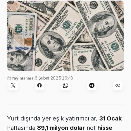
Görsel:
engin akyurt
,
Unsplash
6 Şubat 2025 16:48
Yayınlanma:
Yurt dışında yerleşik yatırımcılar,
31 Ocak
haftasında
89,1 milyon dolar
net
hisse