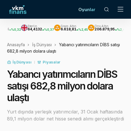
Oyunlar
Sterlin
Gram Altın
Ons Altın
Gümüş
64,4132
6.618,81
206.879,95
3.015,
0,32
%0,37
%2,45
%2,49
Anasayfa
İş Dünyası
Yabancı yatırımcıların DİBS satışı
682,8 milyon dolara ulaştı
İş Dünyası
Piyasalar
Yabancı yatırımcıların DİBS
satışı 682,8 milyon dolara
ulaştı
Yurt dışında yerleşik yatırımcılar, 31 Ocak haftasında
89,1 milyon dolar net hisse senedi alımı gerçekleştirdi