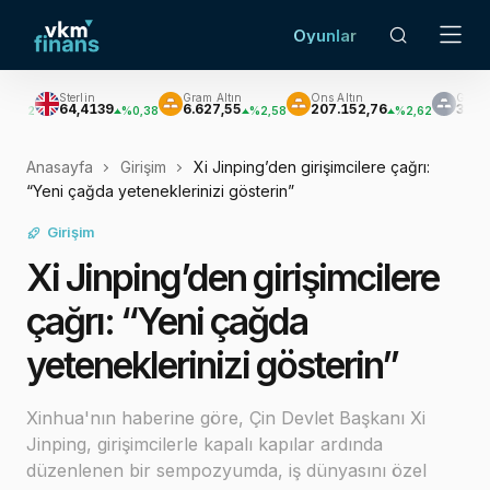
Oyunlar
Sterlin
Gram Altın
Ons Altın
Gümüş
64,4139
6.627,55
207.152,76
3.033,47
%0,38
%2,58
%2,62
%3,
Anasayfa
Girişim
Xi Jinping’den girişimcilere çağrı:
“Yeni çağda yeteneklerinizi gösterin”
Girişim
Xi Jinping’den girişimcilere
çağrı: “Yeni çağda
yeteneklerinizi gösterin”
Xinhua'nın haberine göre, Çin Devlet Başkanı Xi
Jinping, girişimcilerle kapalı kapılar ardında
düzenlenen bir sempozyumda, iş dünyasını özel