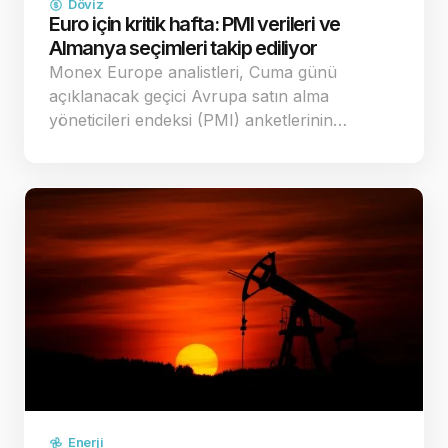
Döviz
Euro için kritik hafta: PMI verileri ve
Almanya seçimleri takip ediliyor
Monex Europe analistleri, Cuma günü
açıklanacak geçici Avrupa satın alma
yöneticileri endeksi (PMI) anketlerinin…
Enerji