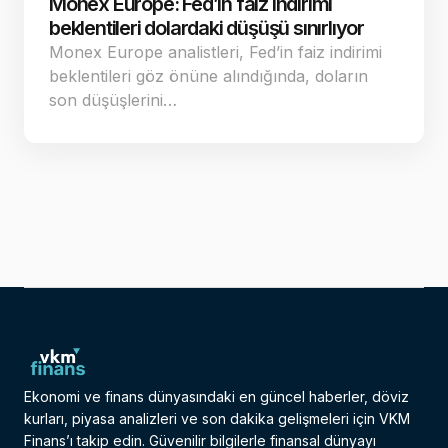
Monex Europe: Fed’in faiz indirimi
beklentileri dolardaki düşüşü sınırlıyor
Monex Europe analistleri, Fed’in faiz indirimi
beklentileri göz önüne alındığında, doların
son düşüşlerini…
Ekonomi ve finans dünyasındaki en güncel haberler, döviz
kurları, piyasa analizleri ve son dakika gelişmeleri için VKM
Finans’ı takip edin. Güvenilir bilgilerle finansal dünyayı