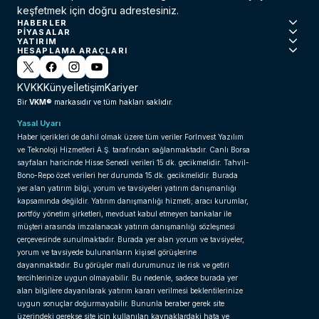
keşfetmek için doğru adrestesiniz.
HABERLER
PIYASALAR
YATIRIM
HESAPLAMA ARAÇLARI
KVKK
Künye
İletişim
Kariyer
VKM®
Bir
markasıdır ve tüm hakları saklıdır.
Yasal Uyarı
Haber içerikleri de dahil olmak üzere tüm veriler ForInvest Yazılım
ve Teknoloji Hizmetleri A.Ş. tarafından sağlanmaktadır. Canlı Borsa
sayfaları haricinde Hisse Senedi verileri 15 dk. gecikmelidir. Tahvil-
Bono-Repo özet verileri her durumda 15 dk. gecikmelidir. Burada
yer alan yatırım bilgi, yorum ve tavsiyeleri yatırım danışmanlığı
kapsamında değildir. Yatırım danışmanlığı hizmeti; aracı kurumlar,
portföy yönetim şirketleri, mevduat kabul etmeyen bankalar ile
müşteri arasında imzalanacak yatırım danışmanlığı sözleşmesi
çerçevesinde sunulmaktadır. Burada yer alan yorum ve tavsiyeler,
yorum ve tavsiyede bulunanların kişisel görüşlerine
dayanmaktadır. Bu görüşler mali durumunuz ile risk ve getiri
tercihlerinize uygun olmayabilir. Bu nedenle, sadece burada yer
alan bilgilere dayanılarak yatırım kararı verilmesi beklentilerinize
uygun sonuçlar doğurmayabilir. Bununla beraber gerek site
üzerindeki gerekse site için kullanılan kaynaklardaki hata ve