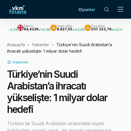
Oyunlar
Sterlin
Gram Altın
Ons Altın
Gümüş
64,4139
6.627,55
207.152,76
3.033,47
2
%0,38
%2,58
%2,62
Anasayfa
Haberler
Türkiye’nin Suudi Arabistan’a
ihracatı yükselişte: 1 milyar dolar hedefi
Haberler
Türkiye’nin Suudi
Arabistan’a ihracatı
yükselişte: 1 milyar dolar
hedefi
Türkiye ile Suudi Arabistan arasındaki siyasi
ilişkilerdeki olumlu seyir, dış ticaret rakamlarına