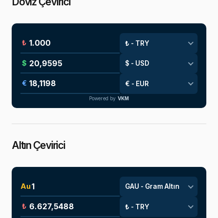
Döviz Çevirici
₺
$
€
Powered by
VKM
Altın Çevirici
Au
₺