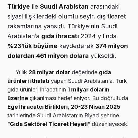
Türkiye
ile
Suudi Arabistan
arasındaki
siyasi ilişkilerdeki olumlu seyir, dış ticaret
rakamlarına yansıdı. Türkiye’nin Suudi
Arabistan’a
gıda ihracatı
2024 yılında
%23’lük büyüme
kaydederek
374 milyon
dolardan 461 milyon dolara
yükseldi.
Yıllık
28 milyar dolar
değerinde
gıda
ürünleri ithalatı
yapan Suudi Arabistan’a, Türk
gıda ürünleri ihracatının
1 milyar doların
üzerine
çıkarılması hedefleniyor. Bu doğrultuda
Ege İhracatçı Birlikleri
,
20-23 Nisan 2025
tarihlerinde Suudi Arabistan’ın Riyad şehrine
“
Gıda Sektörel Ticaret Heyeti
” düzenleyecek.