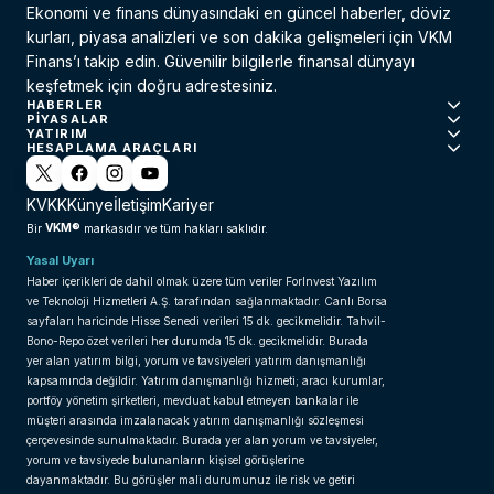
Ekonomi ve finans dünyasındaki en güncel haberler, döviz
kurları, piyasa analizleri ve son dakika gelişmeleri için VKM
Finans’ı takip edin. Güvenilir bilgilerle finansal dünyayı
keşfetmek için doğru adrestesiniz.
HABERLER
PIYASALAR
YATIRIM
HESAPLAMA ARAÇLARI
KVKK
Künye
İletişim
Kariyer
VKM®
Bir
markasıdır ve tüm hakları saklıdır.
Yasal Uyarı
Haber içerikleri de dahil olmak üzere tüm veriler ForInvest Yazılım
ve Teknoloji Hizmetleri A.Ş. tarafından sağlanmaktadır. Canlı Borsa
sayfaları haricinde Hisse Senedi verileri 15 dk. gecikmelidir. Tahvil-
Bono-Repo özet verileri her durumda 15 dk. gecikmelidir. Burada
yer alan yatırım bilgi, yorum ve tavsiyeleri yatırım danışmanlığı
kapsamında değildir. Yatırım danışmanlığı hizmeti; aracı kurumlar,
portföy yönetim şirketleri, mevduat kabul etmeyen bankalar ile
müşteri arasında imzalanacak yatırım danışmanlığı sözleşmesi
çerçevesinde sunulmaktadır. Burada yer alan yorum ve tavsiyeler,
yorum ve tavsiyede bulunanların kişisel görüşlerine
dayanmaktadır. Bu görüşler mali durumunuz ile risk ve getiri