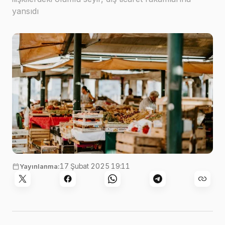
yansıdı
Görsel:
Annie Spratt
,
Unsplash
17 Şubat 2025 19:11
Yayınlanma: