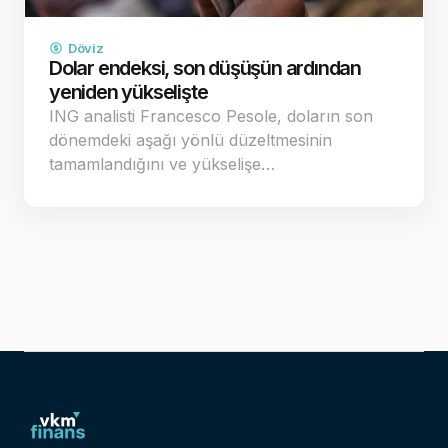
Döviz
Dolar endeksi, son düşüşün ardından
yeniden yükselişte
ING analisti Francesco Pesole, doların son
dönemdeki aşağı yönlü düzeltmesinin
tamamlandığını ve yükselişe…