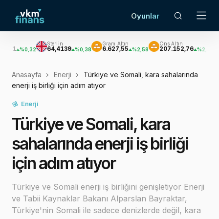
Oyunlar
Sterlin
Gram Altın
Ons Altın
Gümüş
64,4139
6.627,55
207.152,76
3.033
0,32
%0,38
%2,58
%2,62
Anasayfa
Enerji
Türkiye ve Somali, kara sahalarında
enerji iş birliği için adım atıyor
Enerji
Türkiye ve Somali, kara
sahalarında enerji iş birliği
için adım atıyor
Türkiye ve Somali enerji iş birliğini genişletiyor Enerji
ve Tabii Kaynaklar Bakanı Alparslan Bayraktar,
Türkiye'nin Somali ile sadece denizlerde değil, kara