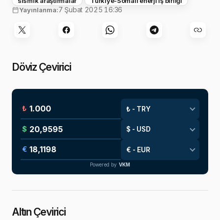
sismik araştırmalar
Türkiye-Somali enerji iş birliği
7 Şubat 2025 16:36
Yayınlanma:
Döviz Çevirici
₺
$
€
Powered by
VKM
Altın Çevirici