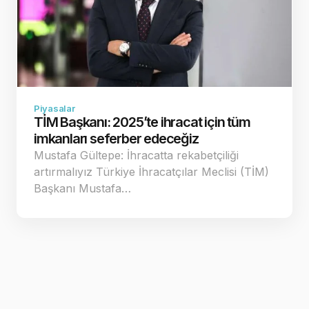
Piyasalar
TİM Başkanı: 2025’te ihracat için tüm
imkanları seferber edeceğiz
Mustafa Gültepe: İhracatta rekabetçiliği
artırmalıyız Türkiye İhracatçılar Meclisi (TİM)
Başkanı Mustafa…