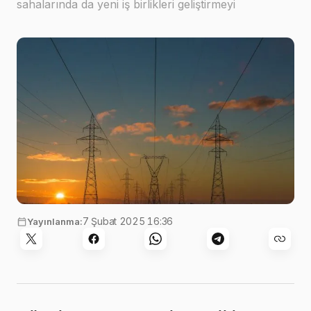
sahalarında da yeni iş birlikleri geliştirmeyi
değerlendirdiğini açıkladı
Görsel:
Matthew Henry
,
Unsplash
7 Şubat 2025 16:36
Yayınlanma: