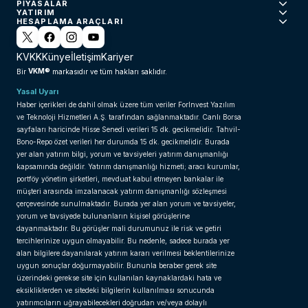
PIYASALAR
YATIRIM
HESAPLAMA ARAÇLARI
KVKK
Künye
İletişim
Kariyer
VKM®
Bir
markasıdır ve tüm hakları saklıdır.
Yasal Uyarı
Haber içerikleri de dahil olmak üzere tüm veriler ForInvest Yazılım
ve Teknoloji Hizmetleri A.Ş. tarafından sağlanmaktadır. Canlı Borsa
sayfaları haricinde Hisse Senedi verileri 15 dk. gecikmelidir. Tahvil-
Bono-Repo özet verileri her durumda 15 dk. gecikmelidir. Burada
yer alan yatırım bilgi, yorum ve tavsiyeleri yatırım danışmanlığı
kapsamında değildir. Yatırım danışmanlığı hizmeti; aracı kurumlar,
portföy yönetim şirketleri, mevduat kabul etmeyen bankalar ile
müşteri arasında imzalanacak yatırım danışmanlığı sözleşmesi
çerçevesinde sunulmaktadır. Burada yer alan yorum ve tavsiyeler,
yorum ve tavsiyede bulunanların kişisel görüşlerine
dayanmaktadır. Bu görüşler mali durumunuz ile risk ve getiri
tercihlerinize uygun olmayabilir. Bu nedenle, sadece burada yer
alan bilgilere dayanılarak yatırım kararı verilmesi beklentilerinize
uygun sonuçlar doğurmayabilir. Bununla beraber gerek site
üzerindeki gerekse site için kullanılan kaynaklardaki hata ve
eksikliklerden ve sitedeki bilgilerin kullanılması sonucunda
yatırımcıların uğrayabilecekleri doğrudan ve/veya dolaylı