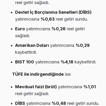
reel getiri sağladı.
Devlet İç Borçlanma Senetleri (DİBS)
yatırımcısına
%0,63
reel getiri sundu.
Euro
yatırımcısına
%0,26
reel getiri
sağladı.
Amerikan Doları
yatırımcısına
%0,29
kaybettirdi.
BIST 100
yatırımcısına
%4,18
kaybettirdi.
TÜFE ile indirgendiğinde
ise:
Mevduat faizi (brüt)
yatırımcısına
%1,01
reel getiri sağladı.
DİBS
yatırımcısına
%0,48
reel getiri sundu.