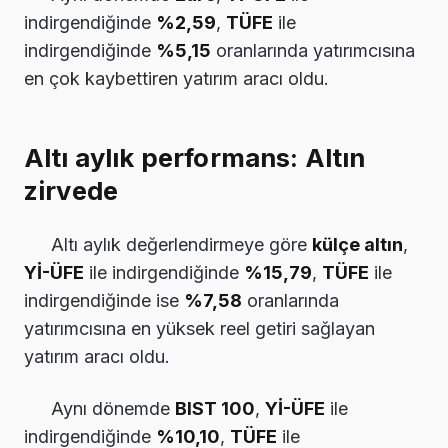
indirgendiğinde
%2,59
,
TÜFE
ile
indirgendiğinde
%5,15
oranlarında yatırımcısına
en çok kaybettiren yatırım aracı oldu.
Altı aylık performans: Altın
zirvede
Altı aylık değerlendirmeye göre
külçe altın
,
Yİ-ÜFE
ile indirgendiğinde
%15,79
,
TÜFE
ile
indirgendiğinde ise
%7,58
oranlarında
yatırımcısına en yüksek reel getiri sağlayan
yatırım aracı oldu.
Aynı dönemde
BIST 100
,
Yİ-ÜFE
ile
indirgendiğinde
%10,10
,
TÜFE
ile