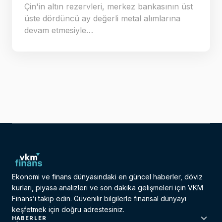
Çin'in altın rezervleri, merkez bankasının üst
üste dördüncü ay değerli metal alımlarına
devam etmesiyle…
Ekonomi ve finans dünyasındaki en güncel haberler, döviz
kurları, piyasa analizleri ve son dakika gelişmeleri için VKM
Finans’ı takip edin. Güvenilir bilgilerle finansal dünyayı
keşfetmek için doğru adrestesiniz.
HABERLER