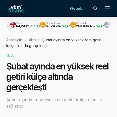
Oyunlar
terlin
Gram Altın
Ons Altın
Gümüş
4,2412
6.524,26
203.936,45
2.965,66
%0,23
%0,94
%0,94
%0,48
Anasayfa
Altın
Şubat ayında en yüksek reel getiri
külçe altında gerçekleşti
Altın
Şubat ayında en yüksek reel
getiri külçe altında
gerçekleşti
Şubat ayında en yüksek reel getiri, külçe altın ile
sağlandı