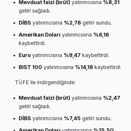
Mevduat faizi (brüt)
yatırımcısına
%8,31
getiri sağladı.
DİBS
yatırımcısına
%2,78
getiri sundu.
Amerikan Doları
yatırımcısına
%6,16
kaybettirdi.
Euro
yatırımcısına
%9,47
kaybettirdi.
BIST 100
yatırımcısına
%14,18
kaybettirdi.
TÜFE ile indirgendiğinde:
Mevduat faizi (brüt)
yatırımcısına
%2,47
getiri sağladı.
DİBS
yatırımcısına
%7,45
getiri sundu.
Amerikan Doları
yatırımcısına
%15,50