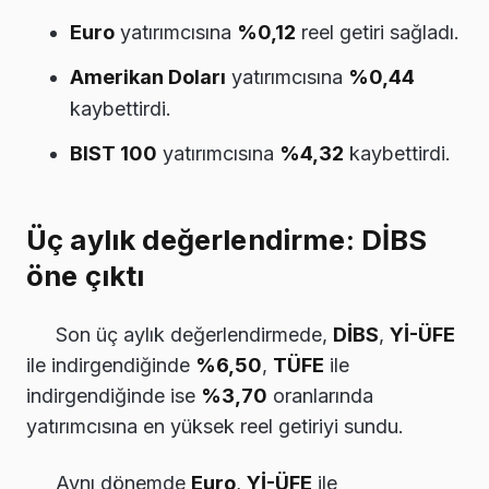
Euro
yatırımcısına
%0,12
reel getiri sağladı.
Amerikan Doları
yatırımcısına
%0,44
kaybettirdi.
BIST 100
yatırımcısına
%4,32
kaybettirdi.
Üç aylık değerlendirme: DİBS
öne çıktı
Son üç aylık değerlendirmede,
DİBS
,
Yİ-ÜFE
ile indirgendiğinde
%6,50
,
TÜFE
ile
indirgendiğinde ise
%3,70
oranlarında
yatırımcısına en yüksek reel getiriyi sundu.
Aynı dönemde
Euro
,
Yİ-ÜFE
ile