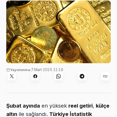
Görsel:
Zlaťáky.cz
,
Unsplash
7 Mart 2025 11:19
Yayınlanma:
Şubat ayında
en yüksek
reel getiri
,
külçe
altın
ile sağlandı.
Türkiye İstatistik