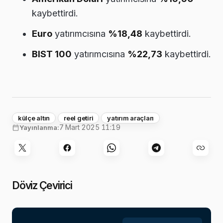
kaybettirdi.
Euro
yatırımcısına
%18,48
kaybettirdi.
BIST 100
yatırımcısına
%22,73
kaybettirdi.
külçe altın
reel getiri
yatırım araçları
7 Mart 2025 11:19
Yayınlanma:
Döviz Çevirici