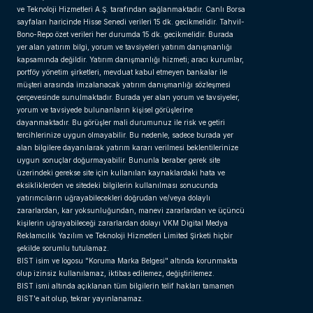
ve Teknoloji Hizmetleri A.Ş. tarafından sağlanmaktadır. Canlı Borsa
sayfaları haricinde Hisse Senedi verileri 15 dk. gecikmelidir. Tahvil-
Bono-Repo özet verileri her durumda 15 dk. gecikmelidir. Burada
yer alan yatırım bilgi, yorum ve tavsiyeleri yatırım danışmanlığı
kapsamında değildir. Yatırım danışmanlığı hizmeti; aracı kurumlar,
portföy yönetim şirketleri, mevduat kabul etmeyen bankalar ile
müşteri arasında imzalanacak yatırım danışmanlığı sözleşmesi
çerçevesinde sunulmaktadır. Burada yer alan yorum ve tavsiyeler,
yorum ve tavsiyede bulunanların kişisel görüşlerine
dayanmaktadır. Bu görüşler mali durumunuz ile risk ve getiri
tercihlerinize uygun olmayabilir. Bu nedenle, sadece burada yer
alan bilgilere dayanılarak yatırım kararı verilmesi beklentilerinize
uygun sonuçlar doğurmayabilir. Bununla beraber gerek site
üzerindeki gerekse site için kullanılan kaynaklardaki hata ve
eksikliklerden ve sitedeki bilgilerin kullanılması sonucunda
yatırımcıların uğrayabilecekleri doğrudan ve/veya dolaylı
zararlardan, kar yoksunluğundan, manevi zararlardan ve üçüncü
kişilerin uğrayabileceği zararlardan dolayı VKM Digital Medya
Reklamcılık Yazılım ve Teknoloji Hizmetleri Limited Şirketi hiçbir
şekilde sorumlu tutulamaz.
BIST isim ve logosu "Koruma Marka Belgesi" altında korunmakta
olup izinsiz kullanılamaz, iktibas edilemez, değiştirilemez.
BIST ismi altında açıklanan tüm bilgilerin telif hakları tamamen
BIST'e ait olup, tekrar yayınlanamaz.