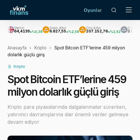
Oyunlar
in
Gram Altın
Ons Altın
Gümüş
4139
6.627,55
207.152,76
3.033,47
%0,38
%2,58
%2,62
%3,60
Anasayfa
Kripto
Spot Bitcoin ETF’lerine 459 milyon
dolarlık güçlü giriş
Kripto
Spot Bitcoin ETF’lerine 459
milyon dolarlık güçlü giriş
Kripto para piyasalarında dalgalanmalar sürerken,
yatırımcı davranışlarına dair önemli veriler gelmeye
devam ediyor