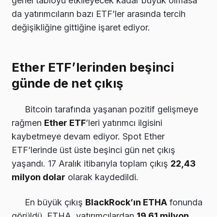
genel tabloyu etkileyecek kadar büyük olmasa
da yatırımcıların bazı ETF’ler arasında tercih
değişikliğine gittiğine işaret ediyor.
Ether ETF’lerinden beşinci
günde de net çıkış
Bitcoin tarafında yaşanan pozitif gelişmeye
rağmen
Ether ETF
’leri yatırımcı ilgisini
kaybetmeye devam ediyor. Spot Ether
ETF’lerinde üst üste beşinci gün net çıkış
yaşandı. 17 Aralık itibarıyla toplam çıkış
22,43
milyon dolar
olarak kaydedildi.
En büyük çıkış
BlackRock’ın ETHA
fonunda
görüldü. ETHA, yatırımcılardan
19,61 milyon