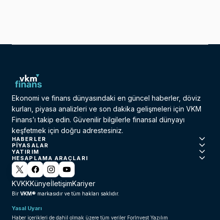
Ekonomi ve finans dünyasındaki en güncel haberler, döviz
kurları, piyasa analizleri ve son dakika gelişmeleri için VKM
Finans’ı takip edin. Güvenilir bilgilerle finansal dünyayı
keşfetmek için doğru adrestesiniz.
HABERLER
PIYASALAR
YATIRIM
HESAPLAMA ARAÇLARI
KVKK
Künye
İletişim
Kariyer
VKM®
Bir
markasıdır ve tüm hakları saklıdır.
Yasal Uyarı
Haber içerikleri de dahil olmak üzere tüm veriler ForInvest Yazılım