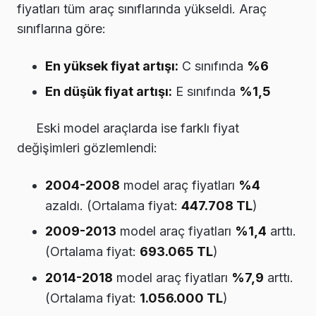
fiyatları tüm araç sınıflarında yükseldi. Araç
sınıflarına göre:
En yüksek fiyat artışı:
C sınıfında
%6
En düşük fiyat artışı:
E sınıfında
%1,5
Eski model araçlarda ise farklı fiyat
değişimleri gözlemlendi:
2004-2008
model araç fiyatları
%4
azaldı. (Ortalama fiyat:
447.708 TL
)
2009-2013
model araç fiyatları
%1,4
arttı.
(Ortalama fiyat:
693.065 TL
)
2014-2018
model araç fiyatları
%7,9
arttı.
(Ortalama fiyat:
1.056.000 TL
)