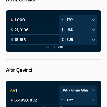
₺
$
€
Powered by
VKM
Altın Çevirici
Au
₺