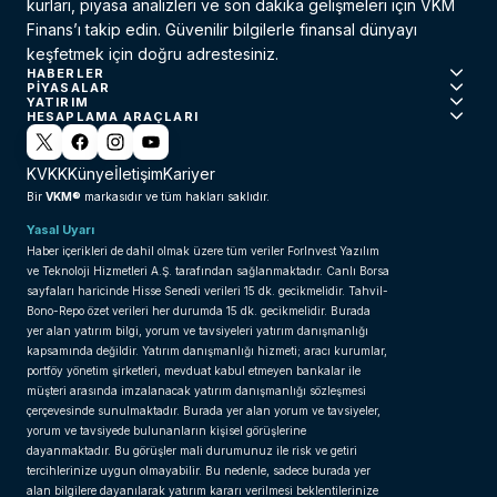
kurları, piyasa analizleri ve son dakika gelişmeleri için VKM
Finans’ı takip edin. Güvenilir bilgilerle finansal dünyayı
keşfetmek için doğru adrestesiniz.
HABERLER
PIYASALAR
YATIRIM
HESAPLAMA ARAÇLARI
KVKK
Künye
İletişim
Kariyer
VKM®
Bir
markasıdır ve tüm hakları saklıdır.
Yasal Uyarı
Haber içerikleri de dahil olmak üzere tüm veriler ForInvest Yazılım
ve Teknoloji Hizmetleri A.Ş. tarafından sağlanmaktadır. Canlı Borsa
sayfaları haricinde Hisse Senedi verileri 15 dk. gecikmelidir. Tahvil-
Bono-Repo özet verileri her durumda 15 dk. gecikmelidir. Burada
yer alan yatırım bilgi, yorum ve tavsiyeleri yatırım danışmanlığı
kapsamında değildir. Yatırım danışmanlığı hizmeti; aracı kurumlar,
portföy yönetim şirketleri, mevduat kabul etmeyen bankalar ile
müşteri arasında imzalanacak yatırım danışmanlığı sözleşmesi
çerçevesinde sunulmaktadır. Burada yer alan yorum ve tavsiyeler,
yorum ve tavsiyede bulunanların kişisel görüşlerine
dayanmaktadır. Bu görüşler mali durumunuz ile risk ve getiri
tercihlerinize uygun olmayabilir. Bu nedenle, sadece burada yer
alan bilgilere dayanılarak yatırım kararı verilmesi beklentilerinize