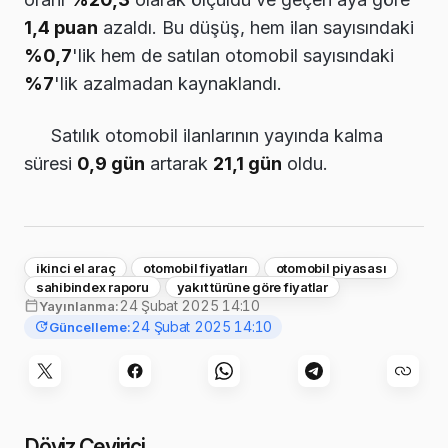
1,4 puan
azaldı. Bu düşüş, hem ilan sayısındaki
%0,7
'lik hem de satılan otomobil sayısındaki
%7
'lik azalmadan kaynaklandı.
Satılık otomobil ilanlarının yayında kalma
süresi
0,9 gün
artarak
21,1 gün
oldu.
ikinci el araç
otomobil fiyatları
otomobil piyasası
sahibindex raporu
yakıt türüne göre fiyatlar
24 Şubat 2025 14:10
Yayınlanma:
24 Şubat 2025 14:10
Güncelleme:
Döviz Çevirici