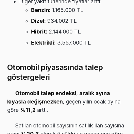
Diğer yakıt türlerinde fiyatlar arttı:
Benzin:
1.165.000 TL
Dizel:
934.002 TL
Hibrit:
2.144.000 TL
Elektrikli:
3.557.000 TL
Otomobil piyasasında talep
göstergeleri
Otomobil talep endeksi
,
aralık ayına
kıyasla değişmezken
, geçen yılın ocak ayına
göre
%11,2
arttı.
Satılan otomobil sayısının satılık ilan sayısına
oranı
%20,3
olarak ölçüldü ve geçen aya göre