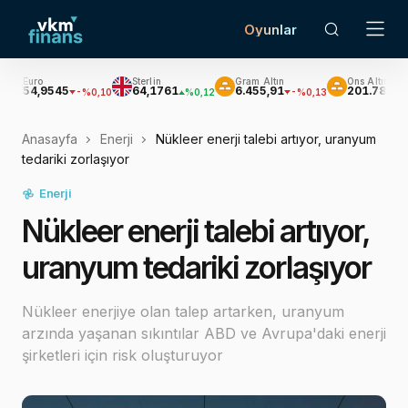
Oyunlar
o
Sterlin
Gram Altın
Ons Altın
,9545
64,1761
6.455,91
201.789,56
-%0,10
%0,12
-%0,13
-%0,1
Anasayfa
Enerji
Nükleer enerji talebi artıyor, uranyum
tedariki zorlaşıyor
Enerji
Nükleer enerji talebi artıyor,
uranyum tedariki zorlaşıyor
Nükleer enerjiye olan talep artarken, uranyum
arzında yaşanan sıkıntılar ABD ve Avrupa'daki enerji
şirketleri için risk oluşturuyor