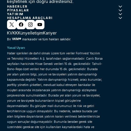
keşfetmek için doğru adrestesiniz.
HABERLER
PIYASALAR
YATIRIM
HESAPLAMA ARAÇLARI
KVKK
Künye
İletişim
Kariyer
VKM®
Bir
markasıdır ve tüm hakları saklıdır.
Yasal Uyarı
Haber içerikleri de dahil olmak üzere tüm veriler ForInvest Yazılım
ve Teknoloji Hizmetleri A.Ş. tarafından sağlanmaktadır. Canlı Borsa
sayfaları haricinde Hisse Senedi verileri 15 dk. gecikmelidir. Tahvil-
Bono-Repo özet verileri her durumda 15 dk. gecikmelidir. Burada
yer alan yatırım bilgi, yorum ve tavsiyeleri yatırım danışmanlığı
kapsamında değildir. Yatırım danışmanlığı hizmeti; aracı kurumlar,
portföy yönetim şirketleri, mevduat kabul etmeyen bankalar ile
müşteri arasında imzalanacak yatırım danışmanlığı sözleşmesi
çerçevesinde sunulmaktadır. Burada yer alan yorum ve tavsiyeler,
yorum ve tavsiyede bulunanların kişisel görüşlerine
dayanmaktadır. Bu görüşler mali durumunuz ile risk ve getiri
tercihlerinize uygun olmayabilir. Bu nedenle, sadece burada yer
alan bilgilere dayanılarak yatırım kararı verilmesi beklentilerinize
uygun sonuçlar doğurmayabilir. Bununla beraber gerek site
üzerindeki gerekse site için kullanılan kaynaklardaki hata ve