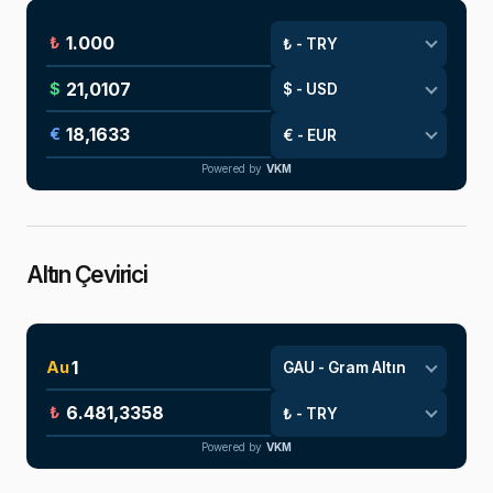
₺
$
€
Powered by
VKM
Altın Çevirici
Au
₺
Powered by
VKM