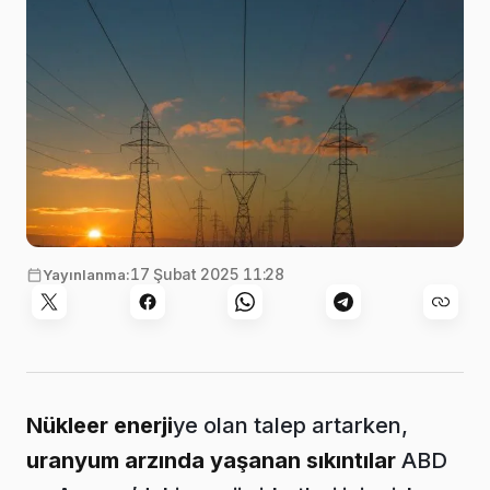
Görsel:
Matthew Henry
,
Unsplash
17 Şubat 2025 11:28
Yayınlanma:
Nükleer enerji
ye olan talep artarken,
uranyum arzında yaşanan sıkıntılar
ABD