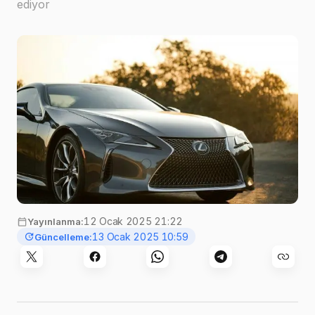
ediyor
Görsel:
Brandon Russell
,
Unsplash
12 Ocak 2025 21:22
Yayınlanma:
13 Ocak 2025 10:59
Güncelleme: