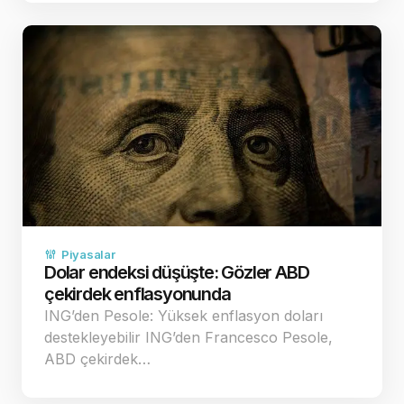
Piyasalar
Dolar endeksi düşüşte: Gözler ABD
çekirdek enflasyonunda
ING’den Pesole: Yüksek enflasyon doları
destekleyebilir ING’den Francesco Pesole,
ABD çekirdek…