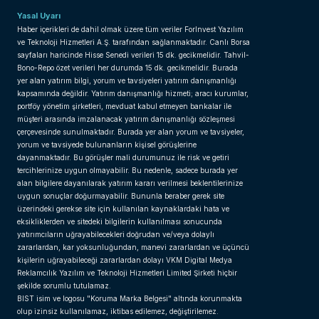
Yasal Uyarı
Haber içerikleri de dahil olmak üzere tüm veriler ForInvest Yazılım
ve Teknoloji Hizmetleri A.Ş. tarafından sağlanmaktadır. Canlı Borsa
sayfaları haricinde Hisse Senedi verileri 15 dk. gecikmelidir. Tahvil-
Bono-Repo özet verileri her durumda 15 dk. gecikmelidir. Burada
yer alan yatırım bilgi, yorum ve tavsiyeleri yatırım danışmanlığı
kapsamında değildir. Yatırım danışmanlığı hizmeti; aracı kurumlar,
portföy yönetim şirketleri, mevduat kabul etmeyen bankalar ile
müşteri arasında imzalanacak yatırım danışmanlığı sözleşmesi
çerçevesinde sunulmaktadır. Burada yer alan yorum ve tavsiyeler,
yorum ve tavsiyede bulunanların kişisel görüşlerine
dayanmaktadır. Bu görüşler mali durumunuz ile risk ve getiri
tercihlerinize uygun olmayabilir. Bu nedenle, sadece burada yer
alan bilgilere dayanılarak yatırım kararı verilmesi beklentilerinize
uygun sonuçlar doğurmayabilir. Bununla beraber gerek site
üzerindeki gerekse site için kullanılan kaynaklardaki hata ve
eksikliklerden ve sitedeki bilgilerin kullanılması sonucunda
yatırımcıların uğrayabilecekleri doğrudan ve/veya dolaylı
zararlardan, kar yoksunluğundan, manevi zararlardan ve üçüncü
kişilerin uğrayabileceği zararlardan dolayı VKM Digital Medya
Reklamcılık Yazılım ve Teknoloji Hizmetleri Limited Şirketi hiçbir
şekilde sorumlu tutulamaz.
BIST isim ve logosu "Koruma Marka Belgesi" altında korunmakta
olup izinsiz kullanılamaz, iktibas edilemez, değiştirilemez.