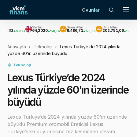
Oyunlar
Sterlin
Gram Altın
Ons Altın
Gümü
64,2020
6.486,71
202.751,06
2.95
%0,14
%0,16
%0,35
%0,35
Anasayfa
Teknoloji
Lexus Türkiye’de 2024 yılında
yüzde 60’ın üzerinde büyüdü
Teknoloji
Lexus Türkiye’de 2024
yılında yüzde 60’ın üzerinde
büyüdü
Lexus Türkiye’de 2024 yılında yüzde 60’ın üzerinde
büyüdü Premium otomobil üreticisi Lexus,
Türkiye’deki büyümesine hız kesmeden devam