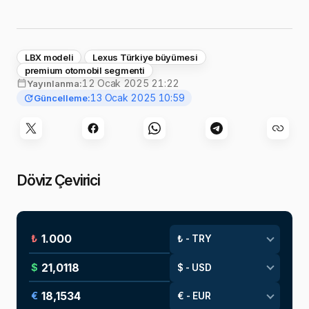
LBX modeli
Lexus Türkiye büyümesi
premium otomobil segmenti
12 Ocak 2025 21:22
Yayınlanma:
13 Ocak 2025 10:59
Güncelleme:
Döviz Çevirici
₺
$
€