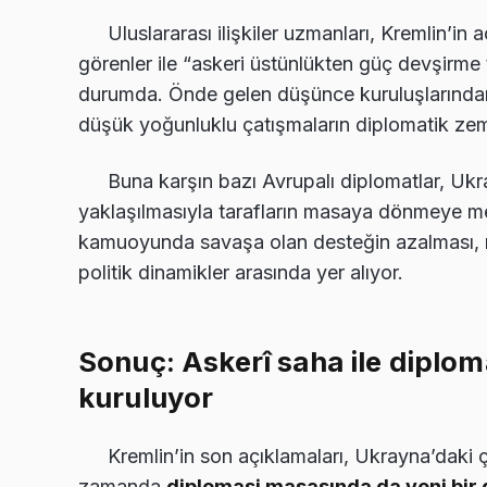
Uluslararası ilişkiler uzmanları, Kremlin’in
görenler ile “askeri üstünlükten güç devşirme
durumda. Önde gelen düşünce kuruluşlarında
düşük yoğunluklu çatışmaların diplomatik zem
Buna karşın bazı Avrupalı diplomatlar, Uk
yaklaşılmasıyla tarafların masaya dönmeye me
kamuoyunda savaşa olan desteğin azalması, 
politik dinamikler arasında yer alıyor.
Sonuç: Askerî saha ile diplo
kuruluyor
Kremlin’in son açıklamaları, Ukrayna’daki 
zamanda
diplomasi masasında da yeni bir 