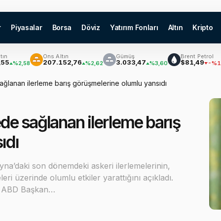
r
Piyasalar
Borsa
Döviz
Yatırım Fonları
Altın
Kripto
Ons Altın
Gümüş
Brent Petrol
₿
207.152,76
3.033,47
$81,49
,58
%2,62
%3,60
-%1,56
ğlanan ilerleme barış görüşmelerine olumlu yansıdı
de sağlanan ilerleme barış
ıdı
na’daki son dönemdeki askeri ilerlemelerinin,
i üzerinde olumlu etkiler yarattığını açıkladı.
n, ABD Başkan…