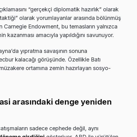
 açıklamasını “gerçekçi diplomatik hazırlık” olarak
 taktiği” olarak yorumlayanlar arasında bölünmüş
n Carnegie Endowment, bu temasların yalnızca
in kazanması amacıyla yapıldığını savunuyor.
rayna’da yıpratma savaşının sonuna
cbur kalacağı görüşünde. Özellikle Batı
müzakere ortamına zemin hazırlayan sosyo-
masi arasındaki denge yeniden
çatışmaların sadece cephede değil, aynı
döneme girdiğini
gösteriyor. ABD ile yürütülen