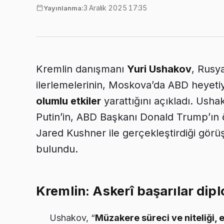
3 Aralık 2025 17:35
Yayınlanma:
Kremlin danışmanı
Yuri Ushakov
, Rusy
ilerlemelerinin, Moskova’da ABD heyeti
olumlu etkiler
yarattığını açıkladı. Ush
Putin’in, ABD Başkanı Donald Trump’ın ö
Jared Kushner ile gerçekleştirdiği gör
bulundu.
Kremlin: Askerî başarılar dipl
Ushakov, “
Müzakere süreci ve niteliği, e