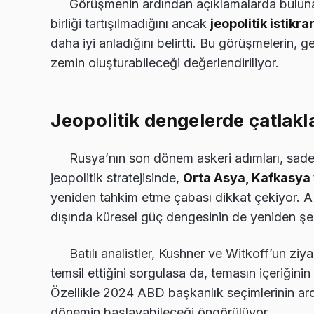
Görüşmenin ardından açıklamalarda buluna
birliği tartışılmadığını ancak
jeopolitik istikra
daha iyi anladığını belirtti. Bu görüşmelerin, 
zemin oluşturabileceği değerlendiriliyor.
Jeopolitik dengelerde çatlakl
Rusya’nın son dönem askeri adımları, sadec
jeopolitik stratejisinde,
Orta Asya, Kafkasya 
yeniden tahkim etme çabası dikkat çekiyor. AB
dışında küresel güç dengesinin de yeniden şeki
Batılı analistler, Kushner ve Witkoff’un ziy
temsil ettiğini sorgulasa da, temasın içeriğin
Özellikle 2024 ABD başkanlık seçimlerinin a
dönemin başlayabileceği öngörülüyor.