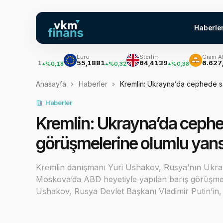
Haberle
lar
Euro
Sterlin
Gram Altın
7,7111
55,1881
64,4139
6.627,55
%0,18
%0,32
%0,38
%2
Anasayfa
Haberler
Kremlin: Ukrayna’da cephede sa
Haberler
Kremlin: Ukrayna’da cephe
görüşmelerine olumlu yans
Kremlin danışmanı Yuri Ushakov, Rusya’nın Ukray
Moskova’da ABD heyetiyle yapılan barış görüşmeler
Ushakov, Rusya Devlet Başkanı Vladimir Putin’i