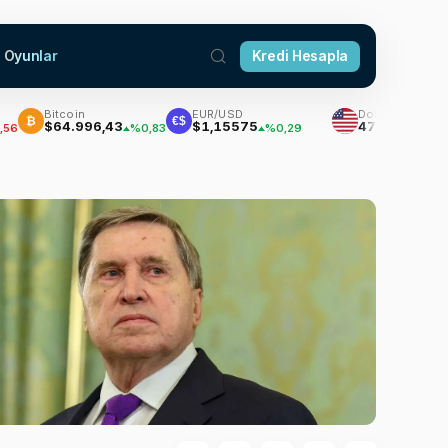
Oyunlar
Kredi Hesapla
Bitcoin
EUR/USD
Dolar
€$
$64.996,43
$1,15575
47,7111
%0,83
%0,29
%0,18