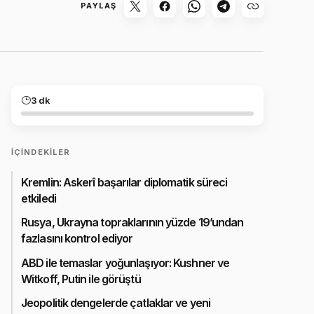
PAYLAŞ
3 dk
İÇINDEKILER
Kremlin: Askerî başarılar diplomatik süreci
etkiledi
Rusya, Ukrayna topraklarının yüzde 19’undan
fazlasını kontrol ediyor
ABD ile temaslar yoğunlaşıyor: Kushner ve
Witkoff, Putin ile görüştü
Jeopolitik dengelerde çatlaklar ve yeni