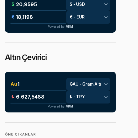
$
€
Powered by
VKM
Altın Çevirici
Au
₺
Powered by
VKM
ÖNE ÇIKANLAR