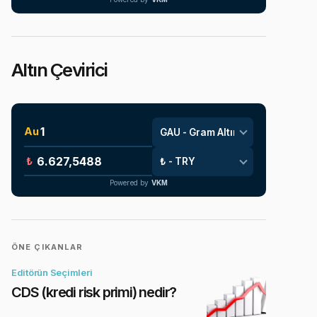
Altın Çevirici
Au
₺
Powered by
VKM
ÖNE ÇIKANLAR
Editörün Seçimleri
CDS (kredi risk primi) nedir?