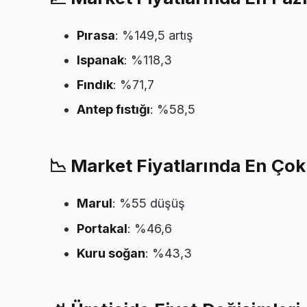
Pırasa
: %149,5 artış
Ispanak
: %118,3
Fındık
: %71,7
Antep fıstığı
: %58,5
📉
Market Fiyatlarında En Çok
Marul
: %55 düşüş
Portakal
: %46,6
Kuru soğan
: %43,3