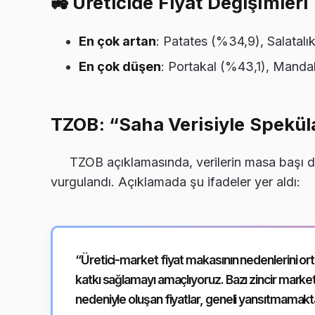
🚜
Üreticide Fiyat Değişimleri
En çok artan
: Patates (%34,9), Salatalı
En çok düşen
: Portakal (%43,1), Mand
TZOB: “Saha Verisiyle Spekülat
TZOB açıklamasında, verilerin masa başı de
vurgulandı. Açıklamada şu ifadeler yer aldı:
“Üretici-market fiyat makasının nedenlerini or
katkı sağlamayı amaçlıyoruz. Bazı zincir mark
nedeniyle oluşan fiyatlar, geneli yansıtmamakta