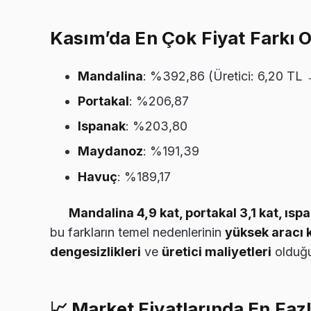
Kasım’da En Çok Fiyat Farkı O
Mandalina
: %392,86 (Üretici: 6,20 TL
Portakal
: %206,87
Ispanak
: %203,80
Maydanoz
: %191,39
Havuç
: %189,17
Mandalina 4,9 kat, portakal 3,1 kat, ısp
bu farkların temel nedenlerinin
yüksek aracı k
dengesizlikleri
ve
üretici maliyetleri
olduğun
📈
Market Fiyatlarında En Faz