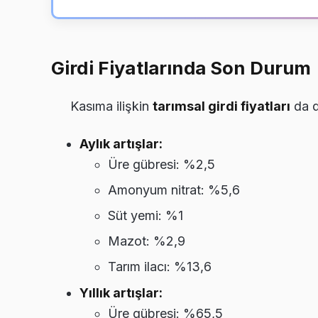
Girdi Fiyatlarında Son Durum
Kasıma ilişkin
tarımsal girdi fiyatları
da d
Aylık artışlar:
Üre gübresi: %2,5
Amonyum nitrat: %5,6
Süt yemi: %1
Mazot: %2,9
Tarım ilacı: %13,6
Yıllık artışlar:
Üre gübresi: %65,5