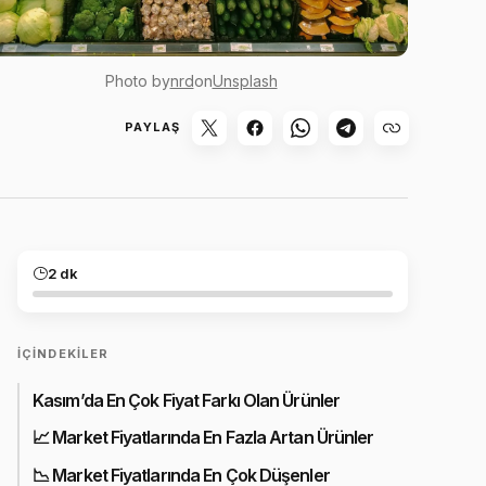
Photo by
nrd
on
Unsplash
PAYLAŞ
2 dk
İÇINDEKILER
Kasım’da En Çok Fiyat Farkı Olan Ürünler
📈 Market Fiyatlarında En Fazla Artan Ürünler
📉 Market Fiyatlarında En Çok Düşenler