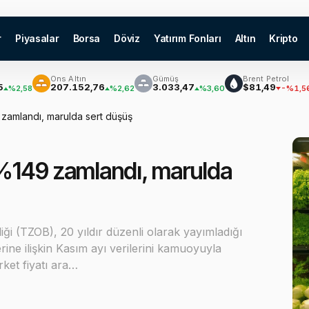
r
Piyasalar
Borsa
Döviz
Yatırım Fonları
Altın
Kripto
Ons Altın
Gümüş
Brent Petrol
B
₿
207.152,76
3.033,47
$81,49
$
58
%2,62
%3,60
-%1,56
zamlandı, marulda sert düşüş
 %149 zamlandı, marulda
ği (TZOB), 20 yıldır düzenli olarak yayımladığı
lerine ilişkin Kasım ayı verilerini kamuoyuyla
rket fiyatı ara…