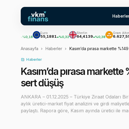
Haberle
r
Euro
Sterlin
Gram Altın
7111
55,1881
64,4139
6.627,55
%0,18
%0,32
%0,38
%2,
Anasayfa
Haberler
Kasım’da pırasa markette %149 
Haberler
Kasım’da pırasa markette
sert düşüş
ANKARA – 01.12.2025 – Türkiye Ziraat Odaları Birli
aylık üretici-market fiyat analizini ve girdi maliyet
paylaştı. Rapora göre, Kasım ayında üretici ile ma