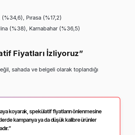
k (%34,6), Pırasa (%17,2)
alina (%38), Karnabahar (%36,5)
if Fiyatları İzliyoruz”
ğil, sahada ve belgeli olarak toplandığı
taya koyarak, spekülatif fiyatların önlenmesine
etlerde kampanya ya da düşük kalibre ürünler
dır.”