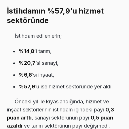
İstihdamın %57,9’u hizmet
sektöründe
İstihdam edilenlerin;
%14,8
’i tarım,
%20,7
’si sanayi,
%6,6
’sı inşaat,
%57,9
’u ise hizmet sektöründe yer aldı.
Önceki yıl ile kıyaslandığında, hizmet ve
inşaat sektörlerinin istihdam içindeki payı
0,3
puan arttı
, sanayi sektörünün payı
0,5 puan
azaldı
ve tarım sektörünün payı değişmedi.