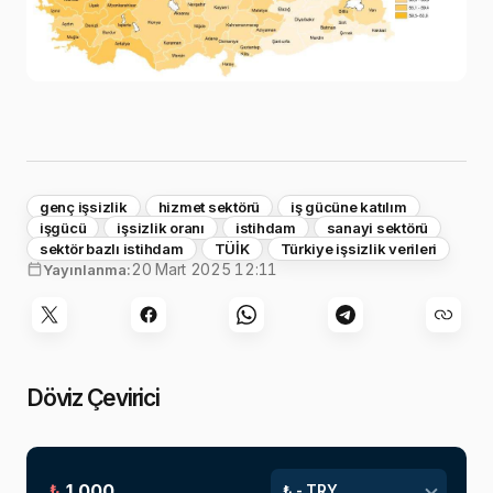
genç işsizlik
hizmet sektörü
iş gücüne katılım
işgücü
işsizlik oranı
istihdam
sanayi sektörü
sektör bazlı istihdam
TÜİK
Türkiye işsizlik verileri
20 Mart 2025 12:11
Yayınlanma:
Döviz Çevirici
₺