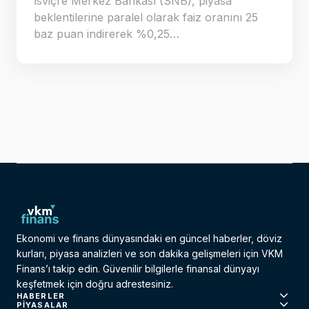
İsviçre Merkez Bankası (SNB), piyasa
beklentilerine paralel olarak faiz oranını 25
baz puan indirerek %0,25…
Ekonomi ve finans dünyasındaki en güncel haberler, döviz
kurları, piyasa analizleri ve son dakika gelişmeleri için VKM
Finans’ı takip edin. Güvenilir bilgilerle finansal dünyayı
keşfetmek için doğru adrestesiniz.
HABERLER
PIYASALAR