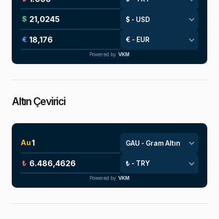
$
€
Powered by
VKM
Altın Çevirici
Au
₺
Powered by
VKM