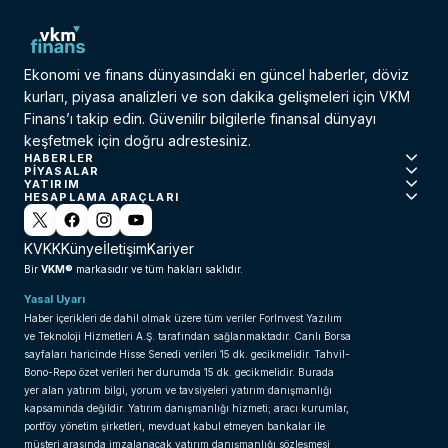
Ekonomi ve finans dünyasındaki en güncel haberler, döviz
kurları, piyasa analizleri ve son dakika gelişmeleri için VKM
Finans’ı takip edin. Güvenilir bilgilerle finansal dünyayı
keşfetmek için doğru adrestesiniz.
HABERLER
PIYASALAR
YATIRIM
HESAPLAMA ARAÇLARI
KVKK
Künye
İletişim
Kariyer
VKM®
Bir
markasıdır ve tüm hakları saklıdır.
Yasal Uyarı
Haber içerikleri de dahil olmak üzere tüm veriler ForInvest Yazılım
ve Teknoloji Hizmetleri A.Ş. tarafından sağlanmaktadır. Canlı Borsa
sayfaları haricinde Hisse Senedi verileri 15 dk. gecikmelidir. Tahvil-
Bono-Repo özet verileri her durumda 15 dk. gecikmelidir. Burada
yer alan yatırım bilgi, yorum ve tavsiyeleri yatırım danışmanlığı
kapsamında değildir. Yatırım danışmanlığı hizmeti; aracı kurumlar,
portföy yönetim şirketleri, mevduat kabul etmeyen bankalar ile
müşteri arasında imzalanacak yatırım danışmanlığı sözleşmesi