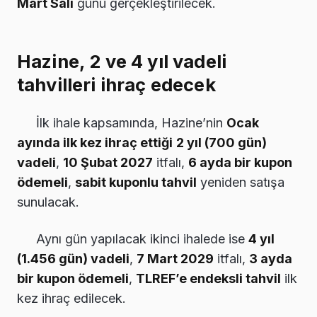
Mart Salı
günü gerçekleştirilecek.
Hazine, 2 ve 4 yıl vadeli
tahvilleri ihraç edecek
İlk ihale kapsamında, Hazine’nin
Ocak
ayında ilk kez ihraç ettiği
2 yıl (700 gün)
vadeli
,
10 Şubat 2027
itfalı,
6 ayda bir kupon
ödemeli
,
sabit kuponlu tahvil
yeniden satışa
sunulacak.
Aynı gün yapılacak ikinci ihalede ise
4 yıl
(1.456 gün) vadeli
,
7 Mart 2029
itfalı,
3 ayda
bir kupon ödemeli
,
TLREF’e endeksli tahvil
ilk
kez ihraç edilecek.