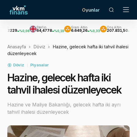
Oyunlar
Sterlin
Gram Altın
Ons Altın
Gü
29
64,4778
6.649,26
207.831,50
3.
%0,06
%0,10
%0,33
%0,33
Anasayfa
Döviz
Hazine, gelecek hafta iki tahvil ihalesi
düzenleyecek
Döviz
Piyasalar
Hazine, gelecek hafta iki
tahvil ihalesi düzenleyecek
Hazine ve Maliye Bakanlığı, gelecek hafta iki ayrı
tahvil ihalesi düzenleyecek