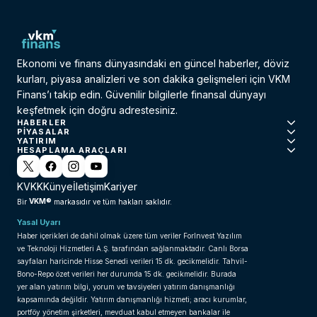
Ekonomi ve finans dünyasındaki en güncel haberler, döviz
kurları, piyasa analizleri ve son dakika gelişmeleri için VKM
Finans’ı takip edin. Güvenilir bilgilerle finansal dünyayı
keşfetmek için doğru adrestesiniz.
HABERLER
PIYASALAR
YATIRIM
HESAPLAMA ARAÇLARI
KVKK
Künye
İletişim
Kariyer
VKM®
Bir
markasıdır ve tüm hakları saklıdır.
Yasal Uyarı
Haber içerikleri de dahil olmak üzere tüm veriler ForInvest Yazılım
ve Teknoloji Hizmetleri A.Ş. tarafından sağlanmaktadır. Canlı Borsa
sayfaları haricinde Hisse Senedi verileri 15 dk. gecikmelidir. Tahvil-
Bono-Repo özet verileri her durumda 15 dk. gecikmelidir. Burada
yer alan yatırım bilgi, yorum ve tavsiyeleri yatırım danışmanlığı
kapsamında değildir. Yatırım danışmanlığı hizmeti; aracı kurumlar,
portföy yönetim şirketleri, mevduat kabul etmeyen bankalar ile