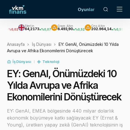
Oyunlar
Sterlin
Gram Altın
Ons Altın
Gümüş
64,2173
6.493,90
202.964,14
2.967,51
2
%0,07
%0,52
%0,55
Anasayfa
İş Dünyası
EY: GenAI, Önümüzdeki 10 Yılda
Avrupa ve Afrika Ekonomilerini Dönüştürecek
İş Dünyası
Teknoloji
EY: GenAI, Önümüzdeki 10
Yılda Avrupa ve Afrika
Ekonomilerini Dönüştürecek
EY: GenAI, EMEA bölgesinde 440 milyar dolarlık
ekonomik büyümeye katkı sağlayacak EY (Ernst &
Young), üretken yapay zekâ (GenAI) teknolojisinin iş