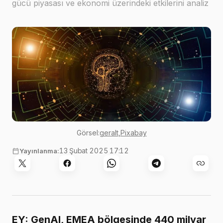
gücü piyasası ve ekonomi üzerindeki etkilerini analiz
eden yeni raporunu yayımladı
Görsel:
geralt
,
Pixabay
13 Şubat 2025 17:12
Yayınlanma:
EY: GenAI, EMEA bölgesinde 440 milyar