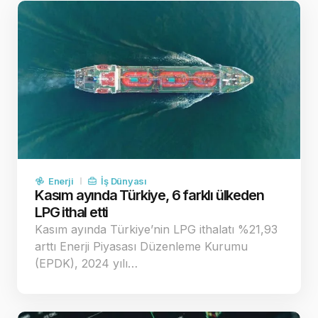
Enerji
İş Dünyası
Kasım ayında Türkiye, 6 farklı ülkeden
LPG ithal etti
Kasım ayında Türkiye’nin LPG ithalatı %21,93
arttı Enerji Piyasası Düzenleme Kurumu
(EPDK), 2024 yılı…