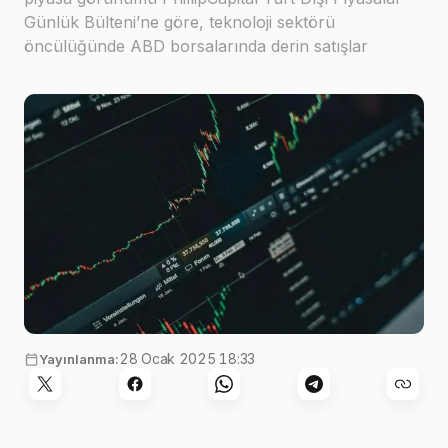
Günlük Bülteni’ne göre, teknoloji sektörü
öncülüğünde ABD borsalarında derin satışlar
yaşandı
Görsel:
Alesia Kozik
,
Pexels
28 Ocak 2025 18:33
Yayınlanma: