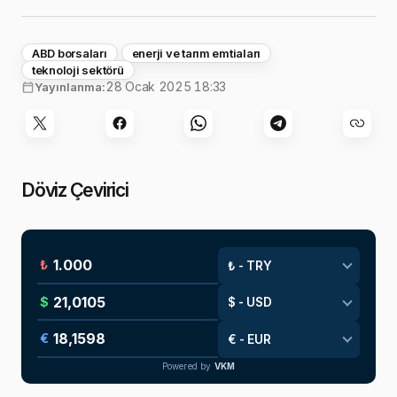
ABD borsaları
enerji ve tarım emtiaları
teknoloji sektörü
28 Ocak 2025 18:33
Yayınlanma:
Döviz Çevirici
₺
$
€
Powered by
VKM