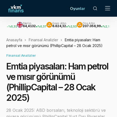
Oyunlar
Sterlin
Gram Altın
Ons Altın
Gümüş
64,4132
6.624,32
207.056,99
3.021,84
31
%0,37
%2,53
%2,57
Anasayfa
Finansal Analizler
Emtia piyasaları: Ham
petrol ve mısır görünümü (PhillipCapital – 28 Ocak 2025)
Finansal Analizler
Emtia piyasaları: Ham petrol
ve mısır görünümü
(PhillipCapital – 28 Ocak
2025)
28 Ocak 2025: ABD borsaları, teknoloji sektörü ve
piyasa görünümü PhillipCapital Yurt Dışı Piyasalar