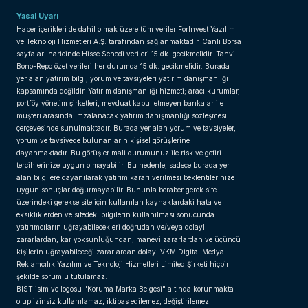
Yasal Uyarı
Haber içerikleri de dahil olmak üzere tüm veriler ForInvest Yazılım
ve Teknoloji Hizmetleri A.Ş. tarafından sağlanmaktadır. Canlı Borsa
sayfaları haricinde Hisse Senedi verileri 15 dk. gecikmelidir. Tahvil-
Bono-Repo özet verileri her durumda 15 dk. gecikmelidir. Burada
yer alan yatırım bilgi, yorum ve tavsiyeleri yatırım danışmanlığı
kapsamında değildir. Yatırım danışmanlığı hizmeti; aracı kurumlar,
portföy yönetim şirketleri, mevduat kabul etmeyen bankalar ile
müşteri arasında imzalanacak yatırım danışmanlığı sözleşmesi
çerçevesinde sunulmaktadır. Burada yer alan yorum ve tavsiyeler,
yorum ve tavsiyede bulunanların kişisel görüşlerine
dayanmaktadır. Bu görüşler mali durumunuz ile risk ve getiri
tercihlerinize uygun olmayabilir. Bu nedenle, sadece burada yer
alan bilgilere dayanılarak yatırım kararı verilmesi beklentilerinize
uygun sonuçlar doğurmayabilir. Bununla beraber gerek site
üzerindeki gerekse site için kullanılan kaynaklardaki hata ve
eksikliklerden ve sitedeki bilgilerin kullanılması sonucunda
yatırımcıların uğrayabilecekleri doğrudan ve/veya dolaylı
zararlardan, kar yoksunluğundan, manevi zararlardan ve üçüncü
kişilerin uğrayabileceği zararlardan dolayı VKM Digital Medya
Reklamcılık Yazılım ve Teknoloji Hizmetleri Limited Şirketi hiçbir
şekilde sorumlu tutulamaz.
BIST isim ve logosu "Koruma Marka Belgesi" altında korunmakta
olup izinsiz kullanılamaz, iktibas edilemez, değiştirilemez.