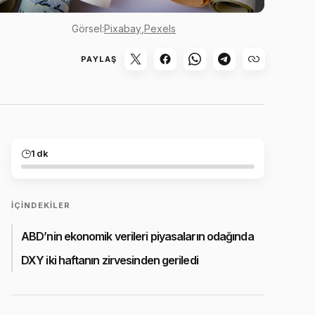
Görsel:
Pixabay
,
Pexels
PAYLAŞ
1 dk
İÇINDEKILER
ABD’nin ekonomik verileri piyasaların odağında
DXY iki haftanın zirvesinden geriledi