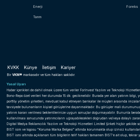
Enerji
Foreks
Tarım
KVKK
Künye
İletişim
Kariyer
VKM®
Bir
markasıdır ve tüm hakları saklıdır.
Yasal Uyarı
Haber içerikleri de dahil olmak üzere tüm veriler ForInvest Yazılım ve Teknoloji Hizmetler
Bono-Repo özet verileri her durumda 15 dk. gecikmelidir. Burada yer alan yatırım bilgi, 
portföy yönetim şirketleri, mevduat kabul etmeyen bankalar ile müşteri arasında imzal
tavsiyede bulunanların kişisel görüşlerine dayanmaktadır. Bu görüşler mali durumunuz il
yatırım kararı verilmesi beklentilerinize uygun sonuçlar doğurmayabilir. Bununla beraber 
kullanılması sonucunda yatırımcıların uğrayabilecekleri doğrudan ve/veya dolaylı zar
Digital Medya Reklamcılık Yazılım ve Teknoloji Hizmetleri Limited Şirketi hiçbir şekilde
BIST isim ve logosu "Koruma Marka Belgesi" altında korunmakta olup izinsiz kullanılama
BIST ismi altında açıklanan tüm bilgilerin telif hakları tamamen BIST'e ait olup, tekra