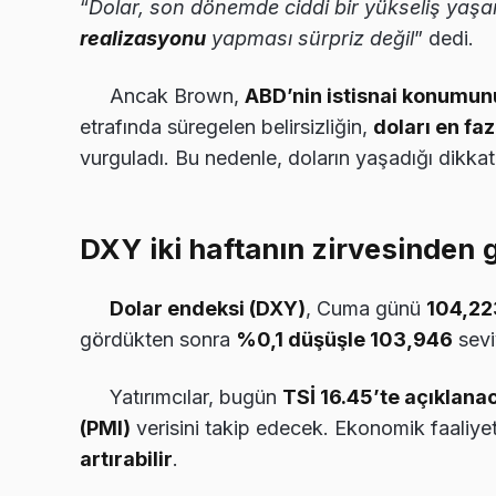
“
Dolar, son dönemde ciddi bir yükseliş yaşamı
realizasyonu
yapması sürpriz değil
” dedi.
Ancak Brown,
ABD’nin istisnai konumu
etrafında süregelen belirsizliğin,
doları en faz
vurguladı. Bu nedenle, doların yaşadığı dikkat
DXY iki haftanın zirvesinden g
Dolar endeksi (DXY)
, Cuma günü
104,22
gördükten sonra
%0,1 düşüşle 103,946
sevi
Yatırımcılar, bugün
TSİ 16.45’te açıklana
(PMI)
verisini takip edecek. Ekonomik faaliyet
artırabilir
.