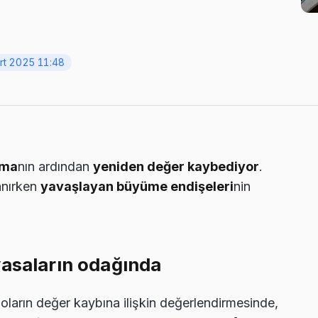
rt 2025 11:48
nma
nın ardından
yeniden değer kaybediyor
.
nırken
yavaşlayan büyüme endişeleri
nin
yasaların odağında
doların değer kaybına ilişkin değerlendirmesinde,