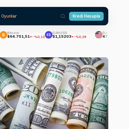
Oyunlar
Kredi Hesapla
tcoin
EUR/USD
Dolar
€$
4.751,51
$1,15203
47,5928
-%0,15
-%0,29
%0,05