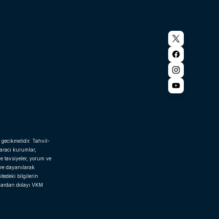
 gecikmelidir. Tahvil-
 aracı kurumlar,
e tavsiyeler, yorum ve
ere dayanılarak
tedeki bilgilerin
rlardan dolayı VKM