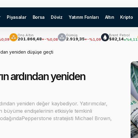
r
Piyasalar
Borsa
Döviz
Yatırım Fonları
Altın
Kripto
Ons Altın
Gümüş
Brent Petrol
Bi
₿
201.866,48
2.919,35
$82,14
$6
-%0,08
-%1,09
%4,11
ından yeniden düşüşe geçti
rın ardından yeniden
ından yeniden değer kaybediyor. Yatırımcılar,
büyüme endişelerinin etkisiyle temkinli
 odağındaPepperstone stratejisti Michael Brown,