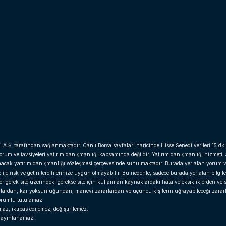
i A.Ş. tarafından sağlanmaktadır. Canlı Borsa sayfaları haricinde Hisse Senedi verileri 15 dk.
yorum ve tavsiyeleri yatırım danışmanlığı kapsamında değildir. Yatırım danışmanlığı hizmeti;
anacak yatırım danışmanlığı sözleşmesi çerçevesinde sunulmaktadır. Burada yer alan yorum v
e risk ve getiri tercihlerinize uygun olmayabilir. Bu nedenle, sadece burada yer alan bilgil
gerek site üzerindeki gerekse site için kullanılan kaynaklardaki hata ve eksikliklerden ve si
arlardan, kar yoksunluğundan, manevi zararlardan ve üçüncü kişilerin uğrayabileceği zara
 sorumlu tutulamaz.
z, iktibas edilemez, değiştirilemez.
r yayınlanamaz.