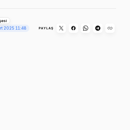
şesi
rt 2025 11:48
PAYLAŞ