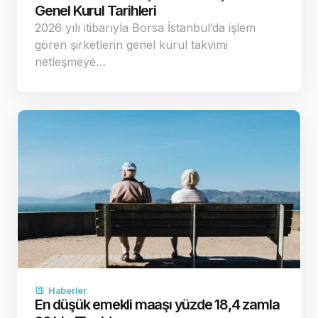
Genel Kurul Tarihleri
2026 yılı itibarıyla Borsa İstanbul’da işlem
gören şirketlerin genel kurul takvimi
netleşmeye…
Haberler
En düşük emekli maaşı yüzde 18,4 zamla