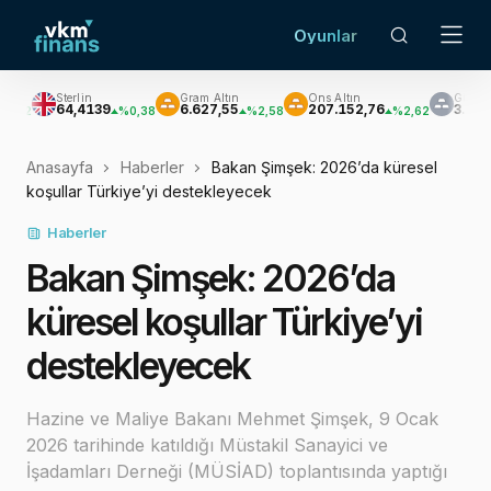
Oyunlar
in
Gram Altın
Ons Altın
Gümüş
4139
6.627,55
207.152,76
3.033,47
%0,38
%2,58
%2,62
%3,60
Anasayfa
Haberler
Bakan Şimşek: 2026’da küresel
koşullar Türkiye’yi destekleyecek
Haberler
Bakan Şimşek: 2026’da
küresel koşullar Türkiye’yi
destekleyecek
Hazine ve Maliye Bakanı Mehmet Şimşek, 9 Ocak
2026 tarihinde katıldığı Müstakil Sanayici ve
İşadamları Derneği (MÜSİAD) toplantısında yaptığı