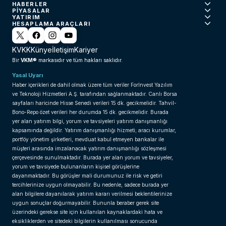
HABERLER
PIYASALAR
YATIRIM
HESAPLAMA ARAÇLARI
KVKK
Künye
İletişim
Kariyer
VKM®
Bir
markasıdır ve tüm hakları saklıdır.
Yasal Uyarı
Haber içerikleri de dahil olmak üzere tüm veriler ForInvest Yazılım
ve Teknoloji Hizmetleri A.Ş. tarafından sağlanmaktadır. Canlı Borsa
sayfaları haricinde Hisse Senedi verileri 15 dk. gecikmelidir. Tahvil-
Bono-Repo özet verileri her durumda 15 dk. gecikmelidir. Burada
yer alan yatırım bilgi, yorum ve tavsiyeleri yatırım danışmanlığı
kapsamında değildir. Yatırım danışmanlığı hizmeti; aracı kurumlar,
portföy yönetim şirketleri, mevduat kabul etmeyen bankalar ile
müşteri arasında imzalanacak yatırım danışmanlığı sözleşmesi
çerçevesinde sunulmaktadır. Burada yer alan yorum ve tavsiyeler,
yorum ve tavsiyede bulunanların kişisel görüşlerine
dayanmaktadır. Bu görüşler mali durumunuz ile risk ve getiri
tercihlerinize uygun olmayabilir. Bu nedenle, sadece burada yer
alan bilgilere dayanılarak yatırım kararı verilmesi beklentilerinize
uygun sonuçlar doğurmayabilir. Bununla beraber gerek site
üzerindeki gerekse site için kullanılan kaynaklardaki hata ve
eksikliklerden ve sitedeki bilgilerin kullanılması sonucunda