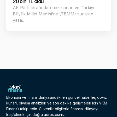
20 bin TL oldu
AK Parti tarafından hazırlanan ve Türkiye
Büyük Millet Meclisi’ne (TBMM) sunulan
yasa…
Ekonomi ve finans dünyasındaki en güncel haberler, döviz
kurları, piyasa analizleri ve son dakika gelişmeleri için VKM
Finans’ı takip edin. Güvenilir bilgilerle finansal dünyayı
keşfetmek için doğru adrestesiniz.