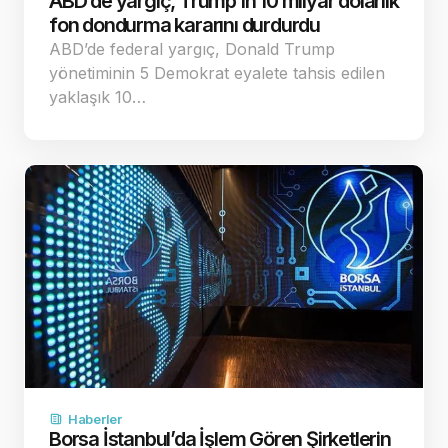
ABD’de yargıç, Trump’ın 10 milyar dolarlık
fon dondurma kararını durdurdu
ABD’de federal yargıç, Donald Trump
yönetiminin 5 Demokrat eyalete tahsis edilen
yaklaşık 10…
Haberler
Borsa İstanbul’da İşlem Gören Şirketlerin