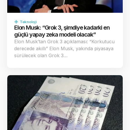
Teknoloji
Elon Musk: “Grok 3, şimdiye kadarki en
güçlü yapay zeka modeli olacak”
Elon Musk’tan Grok 3 açıklaması: “Korkutucu
derecede akıllı” Elon Musk, yakında piyasaya
sürülecek olan Grok 3…