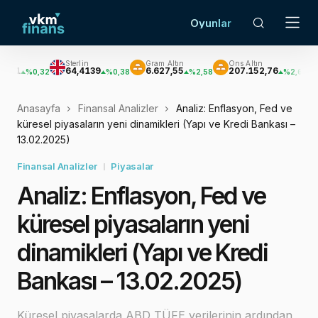
Oyunlar
Sterlin
Gram Altın
Ons Altın
Gümüş
64,4139
6.627,55
207.152,76
3.033,47
32
%0,38
%2,58
%2,62
Anasayfa
Finansal Analizler
Analiz: Enflasyon, Fed ve
küresel piyasaların yeni dinamikleri (Yapı ve Kredi Bankası –
13.02.2025)
Finansal Analizler
Piyasalar
Analiz: Enflasyon, Fed ve
küresel piyasaların yeni
dinamikleri (Yapı ve Kredi
Bankası – 13.02.2025)
Küresel piyasalarda ABD TÜFE verilerinin ardından