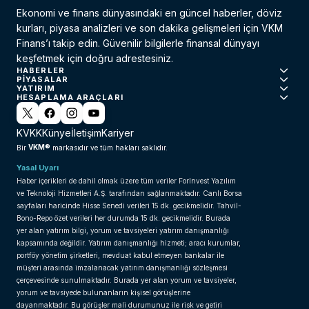
Ekonomi ve finans dünyasındaki en güncel haberler, döviz
kurları, piyasa analizleri ve son dakika gelişmeleri için VKM
Finans’ı takip edin. Güvenilir bilgilerle finansal dünyayı
keşfetmek için doğru adrestesiniz.
HABERLER
PIYASALAR
YATIRIM
HESAPLAMA ARAÇLARI
KVKK
Künye
İletişim
Kariyer
VKM®
Bir
markasıdır ve tüm hakları saklıdır.
Yasal Uyarı
Haber içerikleri de dahil olmak üzere tüm veriler ForInvest Yazılım
ve Teknoloji Hizmetleri A.Ş. tarafından sağlanmaktadır. Canlı Borsa
sayfaları haricinde Hisse Senedi verileri 15 dk. gecikmelidir. Tahvil-
Bono-Repo özet verileri her durumda 15 dk. gecikmelidir. Burada
yer alan yatırım bilgi, yorum ve tavsiyeleri yatırım danışmanlığı
kapsamında değildir. Yatırım danışmanlığı hizmeti; aracı kurumlar,
portföy yönetim şirketleri, mevduat kabul etmeyen bankalar ile
müşteri arasında imzalanacak yatırım danışmanlığı sözleşmesi
çerçevesinde sunulmaktadır. Burada yer alan yorum ve tavsiyeler,
yorum ve tavsiyede bulunanların kişisel görüşlerine
dayanmaktadır. Bu görüşler mali durumunuz ile risk ve getiri