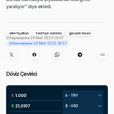
yaratıyor” diye ekledi.
altın fiyatları
Fed faiz indirimi
güvenli liman
18 Mart 2025 18:57
Yayınlanma:
18 Mart 2025 18:57
Güncelleme:
Döviz Çevirici
₺
$