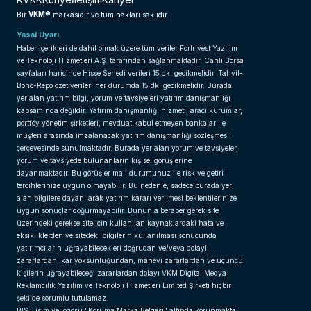
VKM®
Bir
markasıdır ve tüm hakları saklıdır.
Yasal Uyarı
Haber içerikleri de dahil olmak üzere tüm veriler ForInvest Yazılım
ve Teknoloji Hizmetleri A.Ş. tarafından sağlanmaktadır. Canlı Borsa
sayfaları haricinde Hisse Senedi verileri 15 dk. gecikmelidir. Tahvil-
Bono-Repo özet verileri her durumda 15 dk. gecikmelidir. Burada
yer alan yatırım bilgi, yorum ve tavsiyeleri yatırım danışmanlığı
kapsamında değildir. Yatırım danışmanlığı hizmeti; aracı kurumlar,
portföy yönetim şirketleri, mevduat kabul etmeyen bankalar ile
müşteri arasında imzalanacak yatırım danışmanlığı sözleşmesi
çerçevesinde sunulmaktadır. Burada yer alan yorum ve tavsiyeler,
yorum ve tavsiyede bulunanların kişisel görüşlerine
dayanmaktadır. Bu görüşler mali durumunuz ile risk ve getiri
tercihlerinize uygun olmayabilir. Bu nedenle, sadece burada yer
alan bilgilere dayanılarak yatırım kararı verilmesi beklentilerinize
uygun sonuçlar doğurmayabilir. Bununla beraber gerek site
üzerindeki gerekse site için kullanılan kaynaklardaki hata ve
eksikliklerden ve sitedeki bilgilerin kullanılması sonucunda
yatırımcıların uğrayabilecekleri doğrudan ve/veya dolaylı
zararlardan, kar yoksunluğundan, manevi zararlardan ve üçüncü
kişilerin uğrayabileceği zararlardan dolayı VKM Digital Medya
Reklamcılık Yazılım ve Teknoloji Hizmetleri Limited Şirketi hiçbir
şekilde sorumlu tutulamaz.
BIST isim ve logosu "Koruma Marka Belgesi" altında korunmakta