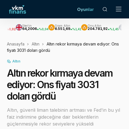
Oyunlar
Sterlin
Gram Altın
Ons Altın
Gümüş
64,2006
6.551,69
204.781,92
3.050,49
2
%0,04
%1,41
%1,45
%
Anasayfa
Altın
Altın rekor kırmaya devam ediyor: Ons
fiyatı 3031 doları gördü
Altın
Altın rekor kırmaya devam
ediyor: Ons fiyatı 3031
doları gördü
Altın, güvenli liman talebinin artması ve Fed'in bu yıl
faiz indirimine gideceğine dair beklentilerin
güçlenmesiyle rekor seviyelere yükseldi