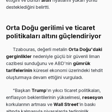
ettiğini ve bunun
altın
fiyatlarını yukarı yönlü
desteklediğini belirtti.
Orta Doğu gerilimi ve ticaret
politikaları altını güçlendiriyor
Tzabouras, değerli metalin
Orta Doğu'daki
gerginlikler
nedeniyle güçlü bir güvenli liman
cazibesi sunduğunu ve ABD'nin
gümrük
tarifelerinin
küresel ekonomi üzerindeki tehdit
oluşturmaya devam ettiğini vurguladı.
“Başkan
Trump
'ın yıkıcı ticaret politikaları,
enflasyon beklentilerinin yükselmesi,
resesyon
korkularının artması ve
Wall Street
'in baskı
altında kalmasıyla piyasalarda tedirginlik