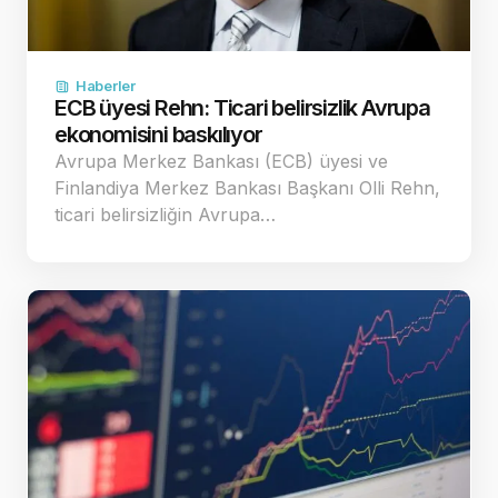
Haberler
ECB üyesi Rehn: Ticari belirsizlik Avrupa
ekonomisini baskılıyor
Avrupa Merkez Bankası (ECB) üyesi ve
Finlandiya Merkez Bankası Başkanı Olli Rehn,
ticari belirsizliğin Avrupa…