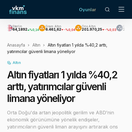
Oyunlar
erlin
Gram Altın
Ons Altın
Gümüş
4,1892
6.461,62
201.970,25
2.926,96
%0,14
-%0,04
-%0,03
-%0
Anasayfa
Altın
Altın fiyatları 1 yılda %40,2 arttı,
yatırımcılar güvenli limana yöneliyor
Altın
Altın fiyatları 1 yılda %40,2
arttı, yatırımcılar güvenli
limana yöneliyor
Orta Doğu'da artan jeopolitik gerilim ve ABD’nin
ekonomik görünümüne yönelik endişeler,
yatırımcıların güvenli liman arayışını artırarak ons