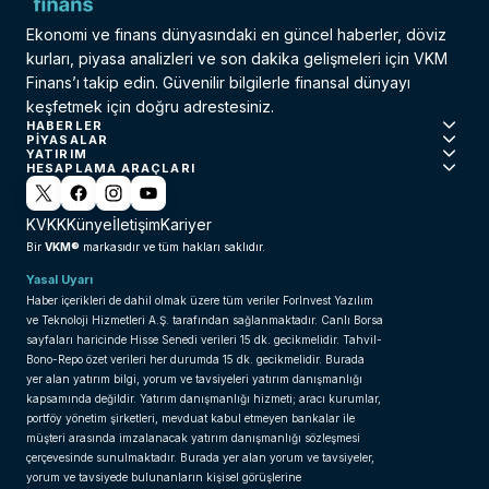
Ekonomi ve finans dünyasındaki en güncel haberler, döviz
kurları, piyasa analizleri ve son dakika gelişmeleri için VKM
Finans’ı takip edin. Güvenilir bilgilerle finansal dünyayı
keşfetmek için doğru adrestesiniz.
HABERLER
PIYASALAR
YATIRIM
HESAPLAMA ARAÇLARI
KVKK
Künye
İletişim
Kariyer
VKM®
Bir
markasıdır ve tüm hakları saklıdır.
Yasal Uyarı
Haber içerikleri de dahil olmak üzere tüm veriler ForInvest Yazılım
ve Teknoloji Hizmetleri A.Ş. tarafından sağlanmaktadır. Canlı Borsa
sayfaları haricinde Hisse Senedi verileri 15 dk. gecikmelidir. Tahvil-
Bono-Repo özet verileri her durumda 15 dk. gecikmelidir. Burada
yer alan yatırım bilgi, yorum ve tavsiyeleri yatırım danışmanlığı
kapsamında değildir. Yatırım danışmanlığı hizmeti; aracı kurumlar,
portföy yönetim şirketleri, mevduat kabul etmeyen bankalar ile
müşteri arasında imzalanacak yatırım danışmanlığı sözleşmesi
çerçevesinde sunulmaktadır. Burada yer alan yorum ve tavsiyeler,
yorum ve tavsiyede bulunanların kişisel görüşlerine