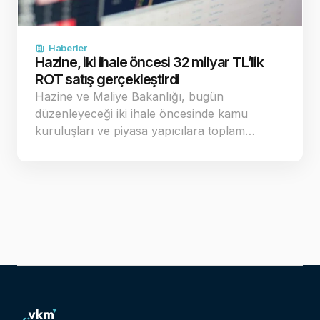
Haberler
Hazine, iki ihale öncesi 32 milyar TL’lik
ROT satış gerçekleştirdi
Hazine ve Maliye Bakanlığı, bugün
düzenleyeceği iki ihale öncesinde kamu
kuruluşları ve piyasa yapıcılara toplam…