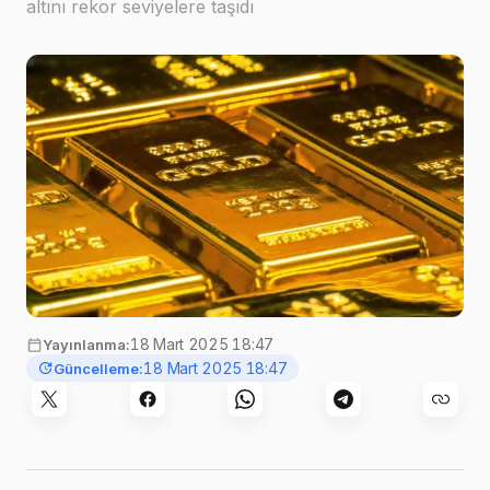
altını rekor seviyelere taşıdı
Görsel:
Jingming Pan
,
Unsplash
18 Mart 2025 18:47
Yayınlanma:
18 Mart 2025 18:47
Güncelleme: