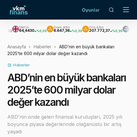
Oyunlar
Sterlin
Gram Altın
Ons Altın
Gümüş
64,4430
6.647,36
207.772,37
3.060,73
%0,05
%0,30
%0,30
%0,9
Anasayfa
Haberler
ABD’nin en büyük bankaları
2025’te 600 milyar dolar değer kazandı
Haberler
ABD’nin en büyük bankaları
2025’te 600 milyar dolar
değer kazandı
ABD'nin önde gelen finansal kuruluşları, 2025 yılı
boyunca piyasa değerlerinde olağanüstü bir artış
yaşadı