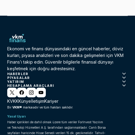
Ekonomi ve finans dünyasındaki en güncel haberler, döviz
kurları, piyasa analizleri ve son dakika gelişmeleri için VKM
Finans’ı takip edin. Güvenilir bilgilerle finansal dünyayı
keşfetmek için doğru adrestesiniz.
HABERLER
PIYASALAR
YATIRIM
HESAPLAMA ARAÇLARI
KVKK
Künye
İletişim
Kariyer
VKM®
Bir
markasıdır ve tüm hakları saklıdır.
Yasal Uyarı
Haber içerikleri de dahil olmak üzere tüm veriler ForInvest Yazılım
ve Teknoloji Hizmetleri A.Ş. tarafından sağlanmaktadır. Canlı Borsa
sayfaları haricinde Hisse Senedi verileri 15 dk. gecikmelidir. Tahvil-