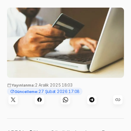
Photo by
rupixen
on
Unsplash
2 Aralık 2025 18:03
Yayınlanma:
27 Şubat 2026 17:08
Güncelleme: