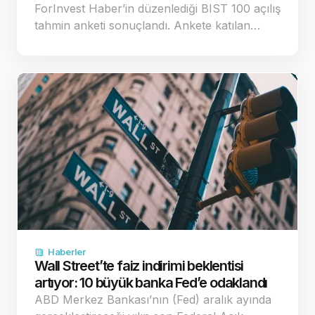
ForInvest Haber’in düzenlediği BIST 100 açılış
tahmin anketi sonuçlandı. Ankete katılan…
Haberler
Wall Street’te faiz indirimi beklentisi
artıyor: 10 büyük banka Fed’e odaklandı
ABD Merkez Bankası’nın (Fed) aralık ayında