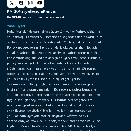
KVKK
Künye
İletişim
Kariyer
VKM®
Bir
markasıdır ve tüm hakları saklıdır.
Yasal Uyarı
Haber içerikleri de dahil olmak üzere tüm veriler ForInvest Yazılım
ve Teknoloji Hizmetleri A.Ş. tarafından sağlanmaktadır. Canlı Borsa
sayfaları haricinde Hisse Senedi verileri 15 dk. gecikmelidir. Tahvil-
Bono-Repo özet verileri her durumda 15 dk. gecikmelidir. Burada
yer alan yatırım bilgi, yorum ve tavsiyeleri yatırım danışmanlığı
kapsamında değildir. Yatırım danışmanlığı hizmeti; aracı kurumlar,
portföy yönetim şirketleri, mevduat kabul etmeyen bankalar ile
müşteri arasında imzalanacak yatırım danışmanlığı sözleşmesi
çerçevesinde sunulmaktadır. Burada yer alan yorum ve tavsiyeler,
yorum ve tavsiyede bulunanların kişisel görüşlerine
dayanmaktadır. Bu görüşler mali durumunuz ile risk ve getiri
tercihlerinize uygun olmayabilir. Bu nedenle, sadece burada yer
alan bilgilere dayanılarak yatırım kararı verilmesi beklentilerinize
uygun sonuçlar doğurmayabilir. Bununla beraber gerek site
üzerindeki gerekse site için kullanılan kaynaklardaki hata ve
eksikliklerden ve sitedeki bilgilerin kullanılması sonucunda
yatırımcıların uğrayabilecekleri doğrudan ve/veya dolaylı
zararlardan, kar yoksunluğundan, manevi zararlardan ve üçüncü
kişilerin uğrayabileceği zararlardan dolayı VKM Digital Medya