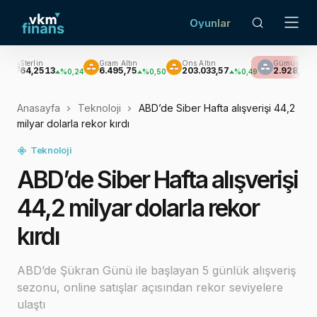
Oyunlar
Gram Altın
Ons Altın
Gümüş
Bre
6.495,75
203.033,57
2.928,97
$8
%0,24
%0,50
%0,49
-%0,76
Anasayfa
Teknoloji
ABD’de Siber Hafta alışverişi 44,2
milyar dolarla rekor kırdı
Teknoloji
ABD’de Siber Hafta alışverişi
44,2 milyar dolarla rekor
kırdı
ABD’de Şükran Günü ile başlayan 5 günlük alışveriş
sezonu, online satışlar açısından rekor seviyelere
ulaştı